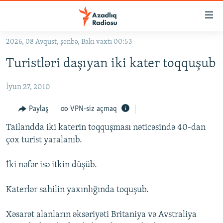
Keçid
linkləri
Əsas
2026, 08 Avqust, şənbə, Bakı vaxtı 00:53
məzmuna
GÜNDƏM
Turistləri daşıyan iki kater toqquşub
qayıt
#İZAHLA
Əsas
İyun 27, 2010
KORRUPSIOMETR
naviqasiyaya
qayıt
#ƏSLINDƏ
Paylaş
VPN-siz açmaq
Axtarışa
FƏRQƏ BAX
keç
Tailandda iki katerin toqquşması nəticəsində 40-dan
çox turist yaralanıb.
QANUNI DOĞRU
ARAŞDIRMA
İki nəfər isə itkin düşüb.
MULTIMEDIA
Katerlər sahilin yaxınlığında toquşub.
RADIO ARXIV
VIDEO
HAQQIMIZDA
Xəsarət alanların əksəriyəti Britaniya və Avstraliya
FOTOQALEREYA
OXU ZALI