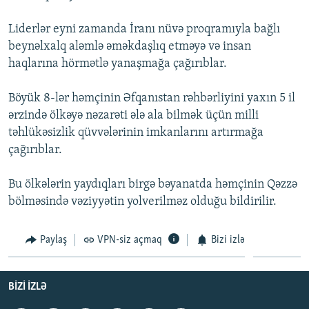
İNFOQRAFIKA
AZƏRBAYCAN ƏDƏBIYYATI KITABXANASI
MISSIYAMIZ
BIZI IZLƏ
Liderlər eyni zamanda İranı nüvə proqramıyla bağlı
KARIKATURA
İSLAM VƏ DEMOKRATIYA
PEŞƏ ETIKASI VƏ JURNALISTIKA STANDARTLARIMIZ
beynəlxalq aləmlə əməkdaşlıq etməyə və insan
haqlarına hörmətlə yanaşmağa çağırıblar.
İZ - MƏDƏNIYYƏT PROQRAMI
MATERIALLARIMIZDAN ISTIFADƏ
AZADLIQRADIOSU MOBIL TELEFONUNUZDA
RFE/RL-in bütün saytları
Böyük 8-lər həmçinin Əfqanıstan rəhbərliyini yaxın 5 il
BIZIMLƏ ƏLAQƏ
ərzində ölkəyə nəzarəti ələ ala bilmək üçün milli
təhlükəsizlik qüvvələrinin imkanlarını artırmağa
XƏBƏR BÜLLETENLƏRIMIZ
çağırıblar.
Bu ölkələrin yaydıqları birgə bəyanatda həmçinin Qəzzə
bölməsində vəziyyətin yolverilməz olduğu bildirilir.
Paylaş
VPN-siz açmaq
Bizi izlə
BIZI IZLƏ