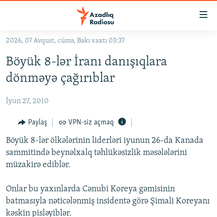
Keçid
linkləri
Əsas
2026, 07 Avqust, cümə, Bakı vaxtı 03:37
məzmuna
GÜNDƏM
Böyük 8-lər İranı danışıqlara
qayıt
#İZAHLA
Əsas
dönməyə çağırıblar
KORRUPSIOMETR
naviqasiyaya
qayıt
İyun 27, 2010
#ƏSLINDƏ
Axtarışa
FƏRQƏ BAX
Paylaş
VPN-siz açmaq
keç
QANUNI DOĞRU
Böyük 8-lər ölkələrinin liderləri iyunun 26-da Kanada
sammitində beynəlxalq təhlükəsizlik məsələlərini
ARAŞDIRMA
müzakirə ediblər.
MULTIMEDIA
Onlar bu yaxınlarda Cənubi Koreya gəmisinin
RADIO ARXIV
VIDEO
batmasıyla nəticələnmiş insidentə görə Şimali Koreyanı
HAQQIMIZDA
FOTOQALEREYA
OXU ZALI
kəskin pisləyiblər.