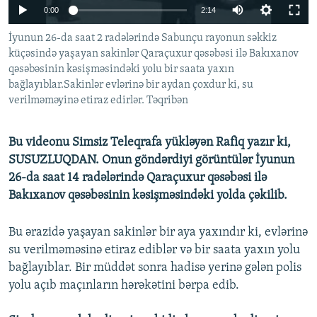
0:00
2:14
İNFOQRAFIKA
AZƏRBAYCAN ƏDƏBIYYATI KITABXANASI
MISSIYAMIZ
BIZI IZLƏ
İyunun 26-da saat 2 radələrində Sabunçu rayonun səkkiz
KARIKATURA
İSLAM VƏ DEMOKRATIYA
PEŞƏ ETIKASI VƏ JURNALISTIKA STANDARTLARIMIZ
küçəsində yaşayan sakinlər Qaraçuxur qəsəbəsi ilə Bakıxanov
İZ - MƏDƏNIYYƏT PROQRAMI
MATERIALLARIMIZDAN ISTIFADƏ
qəsəbəsinin kəsişməsindəki yolu bir saata yaxın
bağlayıblar.Sakinlər evlərinə bir aydan çoxdur ki, su
AZADLIQRADIOSU MOBIL TELEFONUNUZDA
RFE/RL-in bütün saytları
verilməməyinə etiraz edirlər. Təqribən
BIZIMLƏ ƏLAQƏ
XƏBƏR BÜLLETENLƏRIMIZ
Bu videonu Simsiz Teleqrafa yükləyən Rafiq yazır ki,
SUSUZLUQDAN. Onun göndərdiyi görüntülər İyunun
26-da saat 14 radələrində Qaraçuxur qəsəbəsi ilə
Bakıxanov qəsəbəsinin kəsişməsindəki yolda çəkilib.
Bu ərazidə yaşayan sakinlər bir aya yaxındır ki, evlərinə
su verilməməsinə etiraz ediblər və bir saata yaxın yolu
bağlayıblar. Bir müddət sonra hadisə yerinə gələn polis
yolu açıb maçınların hərəkətini bərpa edib.