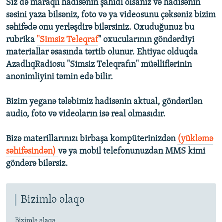
Siz də maraqlı hadisənin şahidi olsanız və hadisənin
səsini yaza bilsəniz, foto və ya videosunu çəksəniz bizim
səhifədə onu yerləşdirə bilərsiniz. Oxuduğunuz bu
rubrika
"Simsiz Teleqraf
" oxucularının göndərdiyi
materiallar əsasında tərtib olunur. Ehtiyac olduqda
AzadlıqRadiosu "Simsiz Teleqrafın" müəlliflərinin
anonimliyini təmin edə bilir.
Bizim yeganə tələbimiz hadisənin aktual, göndərilən
audio, foto və videoların isə real olmasıdır.
Bizə materillarınızı birbaşa kompüterinizdən
(yükləmə
səhifəsindən)
və ya mobil telefonunuzdan MMS kimi
göndərə bilərsiz.
Bizimlə əlaqə
Bizimlə əlaqə