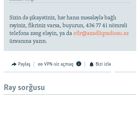
Sizin də şikayətiniz, hər hansı məsələylə bağlı
rəyiniz, fikriniz varsa, buyurun, 436 77 41 nömrəli
telefona zəng eləyin, ya da
efir@azadliqradiosu.az
ünvanına yazın.
Paylaş
VPN-siz açmaq
Bizi izlə
Rəy sorğusu