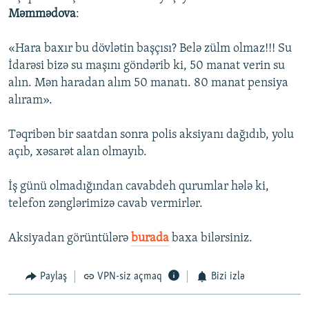
Məmmədova
:
«Hara baxır bu dövlətin başçısı? Belə zülm olmaz!!! Su
İdarəsi bizə su maşını göndərib ki, 50 manat verin su
alın. Mən haradan alım 50 manatı. 80 manat pensiya
alıram».
Təqribən bir saatdan sonra polis aksiyanı dağıdıb, yolu
açıb, xəsarət alan olmayıb.
İş günü olmadığından cavabdeh qurumlar hələ ki,
telefon zənglərimizə cavab vermirlər.
Aksiyadan görüntülərə
burada
baxa bilərsiniz.
Paylaş
VPN-siz açmaq
Bizi izlə