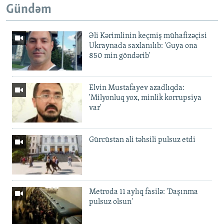
Gündəm
Əli Kərimlinin keçmiş mühafizəçisi
Ukraynada saxlanılıb: 'Guya ona
850 min göndərib'
Elvin Mustafayev azadlıqda:
'Milyonluq yox, minlik korrupsiya
var'
Gürcüstan ali təhsili pulsuz etdi
Metroda 11 aylıq fasilə: 'Daşınma
pulsuz olsun'