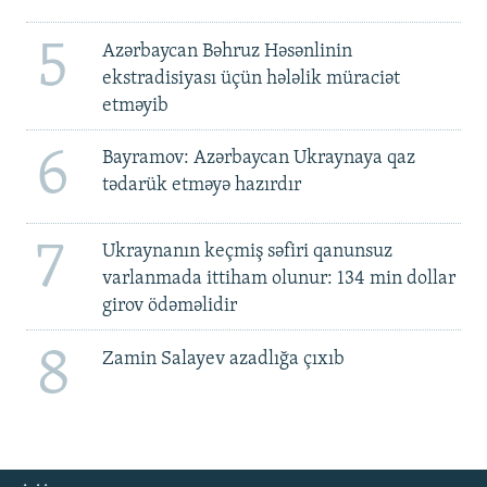
5
Azərbaycan Bəhruz Həsənlinin
ekstradisiyası üçün hələlik müraciət
etməyib
6
Bayramov: Azərbaycan Ukraynaya qaz
tədarük etməyə hazırdır
7
Ukraynanın keçmiş səfiri qanunsuz
varlanmada ittiham olunur: 134 min dollar
girov ödəməlidir
8
Zamin Salayev azadlığa çıxıb