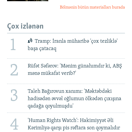
Bölmənin bütün materialları burada
Çox izlənən
1
Tramp: İranla müharibə 'çox tezliklə'
başa çatacaq
2
Rüfət Səfərov: 'Mənim günahımdır ki, ABŞ
mənə mükafat verib?'
3
Taleh Bağırovun xanımı: 'Məktəbdəki
hadisədən əvvəl oğlumun ölkədən çıxışına
qadağa qoyulmuşdu'
4
'Human Rights Watch': Hakimiyyət Əli
Kərimliyə qarşı pis rəftara son qoymalıdır