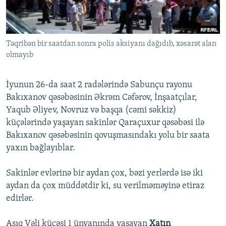
İNFOQRAFIKA
AZƏRBAYCAN ƏDƏBIYYATI KITABXANASI
MISSIYAMIZ
BIZI IZLƏ
KARIKATURA
İSLAM VƏ DEMOKRATIYA
PEŞƏ ETIKASI VƏ JURNALISTIKA STANDARTLARIMIZ
Təqribən bir saatdan sonra polis aksiyanı dağıdıb, xəsarət alan
İZ - MƏDƏNIYYƏT PROQRAMI
MATERIALLARIMIZDAN ISTIFADƏ
olmayıb
AZADLIQRADIOSU MOBIL TELEFONUNUZDA
RFE/RL-in bütün saytları
BIZIMLƏ ƏLAQƏ
İyunun 26-da saat 2 radələrində Sabunçu rayonu
Bakıxanov qəsəbəsinin Əkrəm Cəfərov, İnşaatçılar,
XƏBƏR BÜLLETENLƏRIMIZ
Yaqub Əliyev, Novruz və başqa (cəmi səkkiz)
küçələrində yaşayan sakinlər Qaraçuxur qəsəbəsi ilə
Bakıxanov qəsəbəsinin qovuşmasındakı yolu bir saata
yaxın bağlayıblar.
Sakinlər evlərinə bir aydan çox, bəzi yerlərdə isə iki
aydan da çox müddətdir ki, su verilməməyinə etiraz
edirlər.
Aşıq Vəli küçəsi 1 ünvanında yaşayan
Xatın