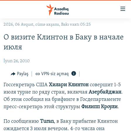
Keçid
linkləri
Əsas
2026, 06 Avqust, cümə axşamı, Bakı vaxtı 05:25
məzmuna
GÜNDƏM
О визите Клинтон в Баку в начале
qayıt
#İZAHLA
Əsas
июля
KORRUPSIOMETR
naviqasiyaya
qayıt
İyun 26, 2010
#ƏSLINDƏ
Axtarışa
FƏRQƏ BAX
Paylaş
VPN-siz açmaq
keç
QANUNI DOĞRU
Госсекретарь США
Хилари Клинтон
совершит 1-5
июля турне по ряду стран, включая
Азербайджан
.
ARAŞDIRMA
Об этом сообщил на брифинге в Госдепартаменте
MULTIMEDIA
пресс-секретарь этой структуры
Филипп Кроули
.
RADIO ARXIV
VIDEO
По сообщению
Turan
, в Баку прибытие Клинтон
HAQQIMIZDA
FOTOQALEREYA
OXU ZALI
ожидается 3 июля вечером. 4-го числа она