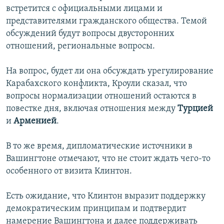
встретится с официальными лицами и
İNFOQRAFIKA
AZƏRBAYCAN ƏDƏBIYYATI KITABXANASI
MISSIYAMIZ
BIZI IZLƏ
представителями гражданского общества. Темой
KARIKATURA
İSLAM VƏ DEMOKRATIYA
PEŞƏ ETIKASI VƏ JURNALISTIKA STANDARTLARIMIZ
обсуждений будут вопросы двусторонних
отношений, региональные вопросы.
İZ - MƏDƏNIYYƏT PROQRAMI
MATERIALLARIMIZDAN ISTIFADƏ
AZADLIQRADIOSU MOBIL TELEFONUNUZDA
RFE/RL-in bütün saytları
На вопрос, будет ли она обсуждать урегулирование
BIZIMLƏ ƏLAQƏ
Карабахского конфликта, Кроули сказал, что
вопросы нормализации отношений остаются в
XƏBƏR BÜLLETENLƏRIMIZ
повестке дня, включая отношения между
Турцией
и
Арменией
.
В то же время, дипломатические источники в
Вашингтоне отмечают, что не стоит ждать чего-то
особенного от визита Клинтон.
Есть ожидание, что Клинтон выразит поддержку
демократическим принципам и подтвердит
намерение Вашингтона и далее поддерживать