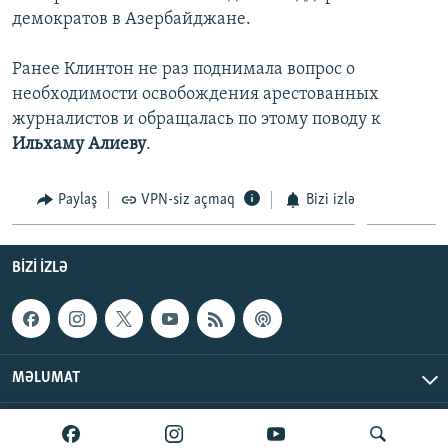
демократов в Азербайджане.
Ранее Клинтон не раз поднимала вопрос о
необходимости освобождения арестованных
журналистов и обращалась по этому поводу к
Ильхаму Алиеву
.
Paylaş
VPN-siz açmaq
Bizi izlə
BIZI IZLƏ
MƏLUMAT
AzadlıqRadiosu © 2026 Inc. | Bütün hüquqlar qorunur