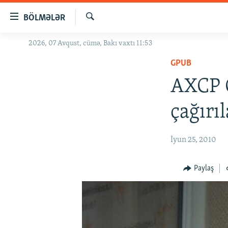
Keçid
BÖLMƏLƏR
linkləri
Axtar
Əsas
2026, 07 Avqust, cümə, Bakı vaxtı 11:53
GÜNDƏM
məzmuna
GPUB
#İZAHLA
qayıt
Əsas
AXCP G
KORRUPSIOMETR
naviqasiyaya
#ƏSLINDƏ
qayıt
çağırı
Axtarışa
FƏRQƏ BAX
keç
QANUNI DOĞRU
İyun 25, 2010
ARAŞDIRMA
Paylaş
MULTIMEDIA
RADIO ARXIV
VIDEO
HAQQIMIZDA
FOTOQALEREYA
OXU ZALI