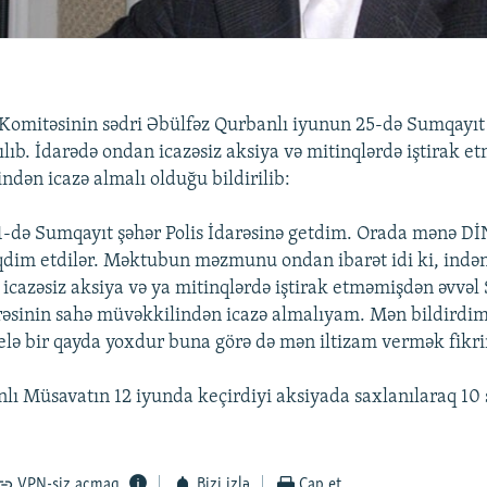
omitəsinin sədri Əbülfəz Qurbanlı iyunun 25-də Sumqayıt 
ılıb. İdarədə ondan icazəsiz aksiya və mitinqlərdə iştirak e
ndən icazə almalı olduğu bildirilib:
1-də Sumqayıt şəhər Polis İdarəsinə getdim. Orada mənə Dİ
dim etdilər. Məktubun məzmunu ondan ibarət idi ki, ində
r icazəsiz aksiya və ya mitinqlərdə iştirak etməmişdən əvvə
arəsinin sahə müvəkkilindən icazə almalıyam. Mən bildirdim
elə bir qayda yoxdur buna görə də mən iltizam vermək fikr
lı Müsavatın 12 iyunda keçirdiyi aksiyada saxlanılaraq 10 
VPN-siz açmaq
Bizi izlə
Çap et