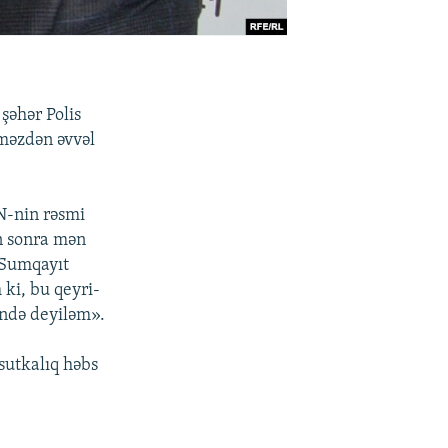
şəhər Polis
tməzdən əvvəl
N-nin rəsmi
n sonra mən
l Sumqayıt
 ki, bu qeyri-
ində deyiləm».
sutkalıq həbs