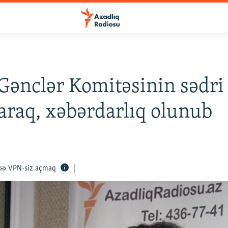
ənclər Komitəsinin sədri 
laraq, xəbərdarlıq olunub
VPN-siz açmaq