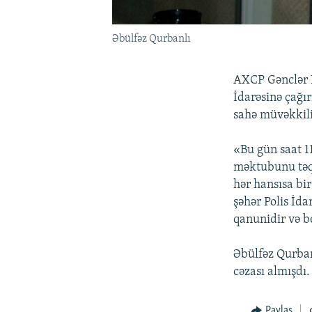
Əbülfəz Qurbanlı
AXCP Gənclər K
İdarəsinə çağır
sahə müvəkkili
«Bu gün saat 1
məktubunu təq
hər hansısa bi
şəhər Polis İd
qanunidir və b
Əbülfəz Qurban
cəzası almışdı.
Paylaş