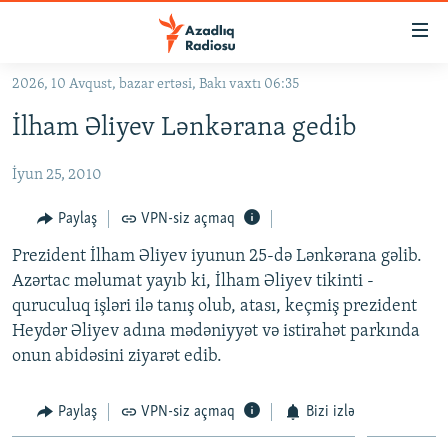
Keçid
linkləri
Əsas
2026, 10 Avqust, bazar ertəsi, Bakı vaxtı 06:35
məzmuna
GÜNDƏM
İlham Əliyev Lənkərana gedib
qayıt
#İZAHLA
Əsas
İyun 25, 2010
KORRUPSIOMETR
naviqasiyaya
qayıt
#ƏSLINDƏ
Paylaş
VPN-siz açmaq
Axtarışa
FƏRQƏ BAX
keç
Prezident İlham Əliyev iyunun 25-də Lənkərana gəlib.
Azərtac məlumat yayıb ki, İlham Əliyev tikinti -
QANUNI DOĞRU
quruculuq işləri ilə tanış olub, atası, keçmiş prezident
ARAŞDIRMA
Heydər Əliyev adına mədəniyyət və istirahət parkında
onun abidəsini ziyarət edib.
MULTIMEDIA
RADIO ARXIV
VIDEO
Paylaş
VPN-siz açmaq
Bizi izlə
HAQQIMIZDA
FOTOQALEREYA
OXU ZALI