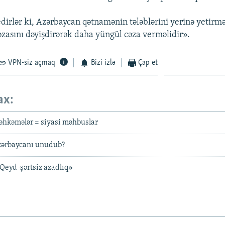
dirlər ki, Azərbaycan qətnamənin tələblərini yerinə yetirmə
zasını dəyişdirərək daha yüngül cəza verməlidir».
VPN-siz açmaq
Bizi izlə
Çap et
ax:
hkəmələr = siyasi məhbuslar
zərbaycanı unudub?
 Qeyd-şərtsiz azadlıq»