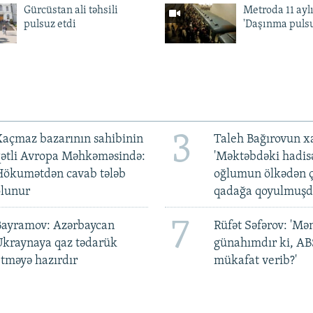
Gürcüstan ali təhsili
Metroda 11 aylı
pulsuz etdi
'Daşınma pulsu
3
açmaz bazarının sahibinin
Taleh Bağırovun x
qətli Avropa Məhkəməsində:
'Məktəbdəki hadis
Hökumətdən cavab tələb
oğlumun ölkədən ç
olunur
qadağa qoyulmuşd
7
Bayramov: Azərbaycan
Rüfət Səfərov: 'M
Ukraynaya qaz tədarük
günahımdır ki, A
tməyə hazırdır
mükafat verib?'