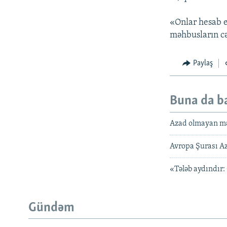
«Onlar hesab e
məhbusların cə
Paylaş
Buna da b
Azad olmayan mə
Avropa Şurası A
«Tələb aydındır:
Gündəm