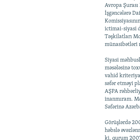
Avropa Şurası 
İşgəncələrə Da
Komissiyasının
ictimai-siyasi
Təşkilatları M
münasibətləri
Siyasi məhbusl
məsələsinə tox
vahid kriteriy
səfər etməyi pl
AŞPA rəhbərliyi
inanmıram. Mər
Səfərinə Azərb
Görüşlərdə 200
həbslə əvəzlən
ki, qurum 2007