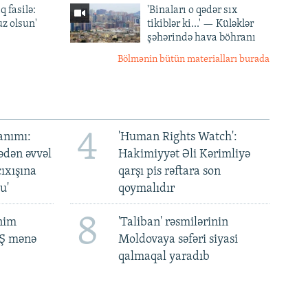
q fasilə:
'Binaları o qədər sıx
z olsun'
tikiblər ki...' — Küləklər
şəhərində hava böhranı
Bölmənin bütün materialları burada
4
anımı:
'Human Rights Watch':
ədən əvvəl
Hakimiyyət Əli Kərimliyə
ıxışına
qarşı pis rəftara son
u'
qoymalıdır
8
ənim
'Taliban' rəsmilərinin
BŞ mənə
Moldovaya səfəri siyasi
qalmaqal yaradıb