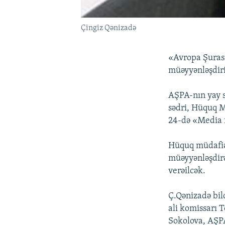
Çingiz Qənizadə
«Avropa Şurası
müəyyənləşdiri
AŞPA-nın yay s
sədri, Hüquq 
24-də «Media f
Hüquq müdafiəç
müəyyənləşdirə
verəilcək.
Ç.Qənizadə bild
ali komissarı
Sokolova, AŞPA