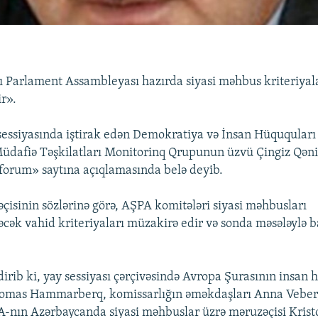
 Parlament Assambleyası hazırda siyasi məhbus kriteriyal
r».
essiyasında iştirak edən Demokratiya və İnsan Hüququları
Müdafiə Təşkilatları Monitorinq Qrupunun üzvü Çingiz Qən
orum» saytına açıqlamasında belə deyib.
isinin sözlərinə görə, AŞPA komitələri siyasi məhbusları
cək vahid kriteriyaları müzakirə edir və sonda məsələylə b
irib ki, yay sessiyası çərçivəsində Avropa Şurasının insan 
 Tomas Hammarberq, komissarlığın əməkdaşları Anna Veber
-nın Azərbaycanda siyasi məhbuslar üzrə məruzəçisi Kristo