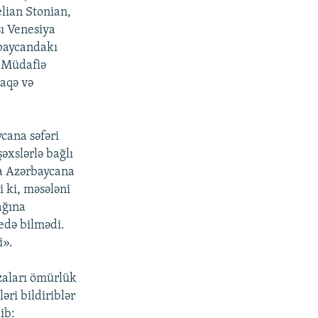
lian Stonian,
sı Venesiya
rbaycandakı
q Müdafiə
laqə və
cana səfəri
əxslərlə bağlı
da Azərbaycana
i ki, məsələni
ağına
edə bilmədi.
i».
zaları ömürlük
ri bildiriblər
ib: