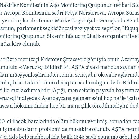
Nazirlər Komitəsinin Aqo Monitorinq Qrupunun rəhbəri Ste
ir Avropa Komitəsinin sədri Petya Nersterova, Avropa Şura
 yeni baş katibi Tomas Marketlə görüşüb. Görüşlərdə Azə
 durum, parlament seçkisiöncəsi vəziyyət və seçkilər, Hüqu
onitorinq Qrupunun ölkənin hüquq mühafizə orqanları ilə ə
 müzakirə olunub.
ar üzrə məruzəçi Kristofer Ştrasserlə görüşdə onun Azərbay
unulub: «Məruzəçi bildirdi ki, AŞPA siyasi məhbus sayılan ş
aları müəyyənləşdirəndən sonra, sentyabr-oktyabr ayların
anlaşdırır. Lakin bunun dəqiq tarix olmadığını dedi. Bildird
 ilə razılaşdırmalıdır. Açığı, mən səfərin payızda baş tutac
uzəçi indiyədək Azərbaycana gəlməməsini heç nə ilə izah 
aycan hökumətindən heç bir maneçilik törədilmədiyini ded
0-ci ilədək barələrində ölüm hökmü verilmiş, sonradan cə
miş məhbusların problemi də müzakirə olunub. AŞPA rəsmilə
-ci ildə belə məhbuslarla bağlı 1545 saylı qətnamə qəbul ed