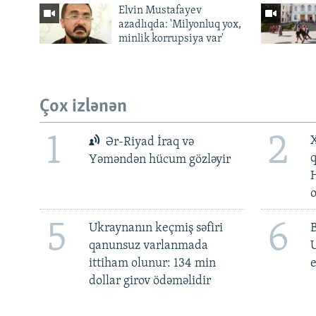
Elvin Mustafayev
azadlıqda: 'Milyonluq yox,
minlik korrupsiya var'
Çox izlənən
1
2
X
Ər-Riyad İraq və
Yəməndən hücum gözləyir
5
6
Ukraynanın keçmiş səfiri
qanunsuz varlanmada
ittiham olunur: 134 min
e
dollar girov ödəməlidir