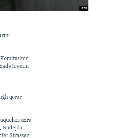
arını
 Komitəsinin
izadə iuynun
ağlı qərar
hüquqları üzrə
, Nadejda
fer Ştrasser,