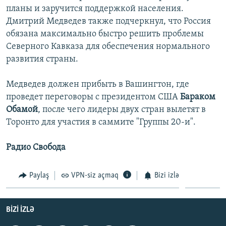
планы и заручится поддержкой населения.
İNFOQRAFIKA
AZƏRBAYCAN ƏDƏBIYYATI KITABXANASI
MISSIYAMIZ
BIZI IZLƏ
Дмитрий Медведев также подчеркнул, что Россия
KARIKATURA
İSLAM VƏ DEMOKRATIYA
PEŞƏ ETIKASI VƏ JURNALISTIKA STANDARTLARIMIZ
обязана максимально быстро решить проблемы
Северного Кавказа для обеспечения нормального
İZ - MƏDƏNIYYƏT PROQRAMI
MATERIALLARIMIZDAN ISTIFADƏ
развития страны.
AZADLIQRADIOSU MOBIL TELEFONUNUZDA
RFE/RL-in bütün saytları
BIZIMLƏ ƏLAQƏ
Медведев должен прибыть в Вашингтон, где
проведет переговоры с президентом США
Бараком
XƏBƏR BÜLLETENLƏRIMIZ
Обамой
, после чего лидеры двух стран вылетят в
Торонто для участия в саммите "Группы 20-и".
Радио Свобода
Paylaş
VPN-siz açmaq
Bizi izlə
BIZI IZLƏ