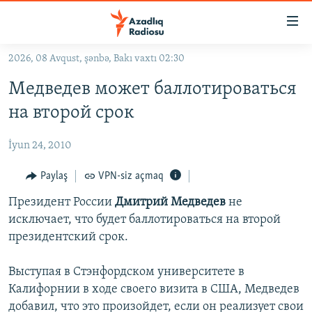
Keçid
linkləri
Əsas
2026, 08 Avqust, şənbə, Bakı vaxtı 02:30
məzmuna
GÜNDƏM
Медведев может баллотироваться
qayıt
#İZAHLA
Əsas
на второй срок
KORRUPSIOMETR
naviqasiyaya
qayıt
İyun 24, 2010
#ƏSLINDƏ
Axtarışa
FƏRQƏ BAX
Paylaş
VPN-siz açmaq
keç
QANUNI DOĞRU
Президент России
Дмитрий Медведев
не
исключает, что будет баллотироваться на второй
ARAŞDIRMA
президентский срок.
MULTIMEDIA
Выступая в Стэнфордском университете в
RADIO ARXIV
VIDEO
Калифорнии в ходе своего визита в США, Медведев
HAQQIMIZDA
FOTOQALEREYA
OXU ZALI
добавил, что это произойдет, если он реализует свои