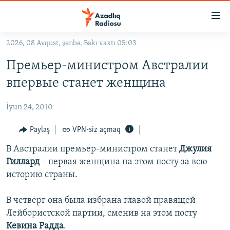
Keçid
linkləri
Əsas
2026, 08 Avqust, şənbə, Bakı vaxtı 05:03
məzmuna
GÜNDƏM
Премьер-министром Австралии
qayıt
#İZAHLA
Əsas
впервые станет женщина
KORRUPSIOMETR
naviqasiyaya
qayıt
İyun 24, 2010
#ƏSLINDƏ
Axtarışa
FƏRQƏ BAX
Paylaş
VPN-siz açmaq
keç
QANUNI DOĞRU
В Австралии премьер-министром станет
Джулия
Гиллард
– первая женщина на этом посту за всю
ARAŞDIRMA
историю страны.
MULTIMEDIA
В четверг она была избрана главой правящей
RADIO ARXIV
VIDEO
Лейбористской партии, сменив на этом посту
HAQQIMIZDA
FOTOQALEREYA
OXU ZALI
Кевина Радда
.