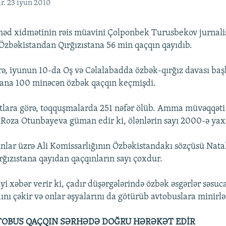
r. 23 iyun 2010
rhəd xidmətinin rəis müavini Çolponbek Turusbekov jurnalis
 Özbəkistandan Qırğızıstana 56 min qaçqın qayıdıb.
ə, iyunun 10-da Oş və Cəlalabadda özbək-qırğız davası ba
tana 100 minəcən özbək qaçqın keçmişdi.
lara görə, toqquşmalarda 251 nəfər ölüb. Amma müvəqqət
Roza Otunbayeva güman edir ki, ölənlərin sayı 2000-ə yaxın
lar üzrə Ali Komissarlığının Özbəkistandakı sözçüsü Nat
rğızıstana qayıdan qaçqınların sayı çoxdur.
yi xəbər verir ki, çadır düşərgələrində özbək əsgərlər səsu
ını çəkir və onlar əşyalarını da götürüb avtobuslara minirlə
OBUS QAÇQIN SƏRHƏDƏ DOĞRU HƏRƏKƏT EDİR