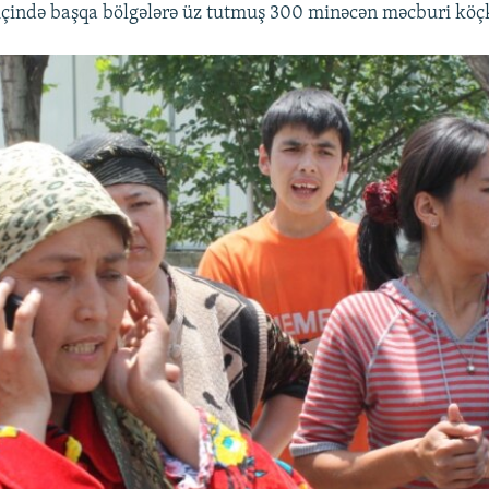
içində başqa bölgələrə üz tutmuş 300 minəcən məcburi köç