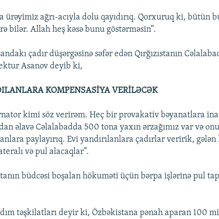
 ürəyimiz ağrı-acıyla dolu qayıdırıq. Qorxuruq ki, bütün b
rə bilər. Allah heş kəsə bunu göstərməsin”.
ndakı çadır düşərgəsinə səfər edən Qırğızıstanın Cəlalabad
ktur Asanov deyib ki,
DILANLARA KOMPENSASİYA VERİLƏCƏK
nator kimi söz verirəm. Heç bir provakativ bəyanatlara in
an əlavə Cəlalabadda 500 tona yaxın ərzağımız var və onu
nlara paylayırıq. Evi yandırılanlara çadırlar veririk, gələn 
ateralı və pul alacaqlar”.
anın büdcəsi boşalan hökuməti üçün bərpa işlərinə pul t
ım təşkilatları deyir ki, Özbəkistana pənah aparan 100 m