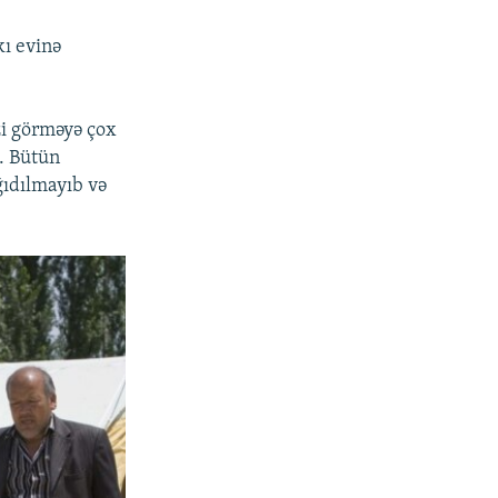
ı evinə
zi görməyə çox
q. Bütün
ğıdılmayıb və