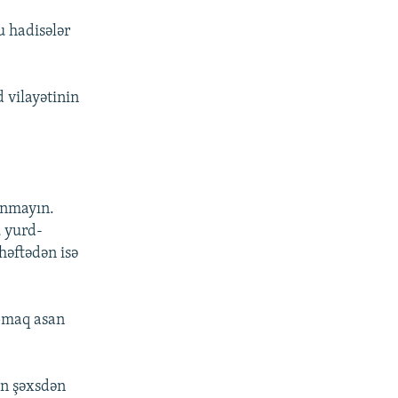
u hadisələr
 vilayətinin
anmayın.
 yurd-
həftədən isə
apmaq asan
in şəxsdən