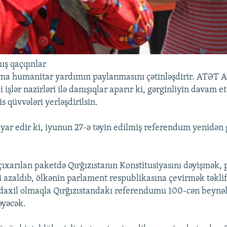
mış qaçqınlar
ma humanitar yardımın paylanmasını çətinləşdirir. ATƏT 
ci işlər nazirləri ilə danışıqlar aparır ki, gərginliyin davam e
s qüvvələri yerləşdirilsin.
tiyar edir ki, iyunun 27-ə təyin edilmiş referendum yenidən 
xarılan paketdə Qırğızıstanın Konstitusiyasını dəyişmək, 
ni azaldıb, ölkənin parlament respublikasına çevirmək təklif
ə daxil olmaqla Qırğızıstandakı referendumu 100-cən beynə
əyəcək.