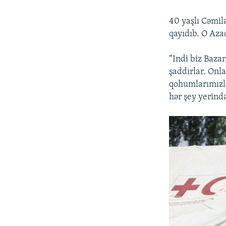
40 yaşlı Cəmil
qayıdıb. O Aza
“Indi biz Baza
şaddırlar. Onla
qohumlarımızla
hər şey yerində