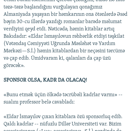
təzə-təzə başlandığını vurğulayan qonağımız
Almaniyada yaşayan bir həmkarının ona ötənlərdə Əsəd
bəyin 30-cu illərdə yazdığı romanlar barədə məlumat
verdiyini qeyd etdi. Nəticədə, həmin kitablar artıq
Bakıdadır: «Eldar İsmayılovun rəhbərlik etdiyi təşkilat
(Vətəndaş Cəmiyyəti Uğrunda Məsləhət və Yardım
Mərkəzi—S.İ.) həmin kitablardan bir neçəsini tərcümə
və çap edib. Ümidvaram ki, qalanları da çap üzü
görəcək».
SPONSOR OLSA, KADR DA OLACAQ!
«Bunu etmək üçün ölkədə təcrübəli kadrlar varmı» --
sualını professor belə cavabladı:
«Eldar İsmayılov çıxan kitablara özü sponsorluq edib.
Qaldı kadrlar -- nüfuzlu Dillər Universiteti var. Bizim