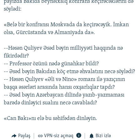
payızda Bakıda beynəlxalq konfrans keçirəcəklərini də
söylədi:
«Belə bir konfransı Moskvada da keçirəcəyik. İmkan
olsa, Gürcüstanda və Almaniyada da».
--Həsən Quliyev Əsəd bəyin milliyyəti haqqında nə
fikirdədir?
-- Professor özünü nədə günahkar bildi?
-- Əsəd bəyin Bakıdan köç etmə əhvalatını necə söylədi?
-- Həsən Quliyev «Əli və Nino» romanı ilə yazıçının
başqa əsərləri arasında hansı oxşarlıqlar tapdı?
-- Əsəd bəyin Azərbaycan dilində yazıb-yazmaması
barədə dinləyici sualını necə cavabladı?
«Can Bakı»nı elə bu səhifədən dinləyin.
Paylaş
VPN-siz açmaq
Bizi izlə