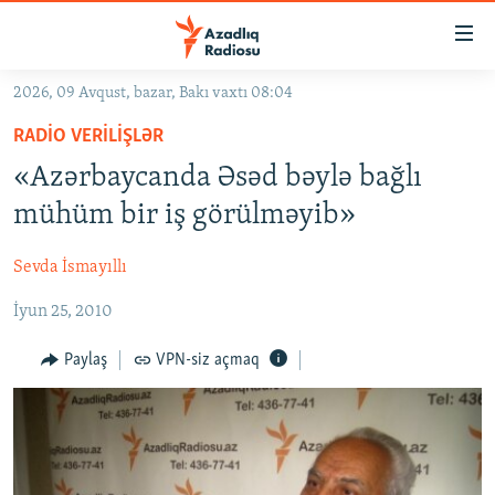
Keçid
linkləri
Əsas
2026, 09 Avqust, bazar, Bakı vaxtı 08:04
məzmuna
GÜNDƏM
RADIO VERILIŞLƏR
qayıt
#İZAHLA
Əsas
«Azərbaycanda Əsəd bəylə bağlı
KORRUPSIOMETR
naviqasiyaya
mühüm bir iş görülməyib»
qayıt
#ƏSLINDƏ
Axtarışa
Sevda İsmayıllı
FƏRQƏ BAX
keç
İyun 25, 2010
QANUNI DOĞRU
ARAŞDIRMA
Paylaş
VPN-siz açmaq
MULTIMEDIA
RADIO ARXIV
VIDEO
HAQQIMIZDA
FOTOQALEREYA
OXU ZALI