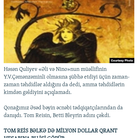
Həsən Quliyev «Əli və Nino»nun müəllifinin
Y.V.Çəmənzəminli olmasına şübhə etdiyi üçün zaman-
zaman təhdidlər aldığını da dedi, amma təhdidlərin
kimdən gəldiyini açıqlamadı.
Qonağımız Əsəd bəyin əcnəbi tədqiqatçılarından da
danışdı. Tom Reisin, Betti Bleyrin adını çəkdi.
TOM REİS BƏLKƏ DƏ MİLYON DOLLAR QRANT