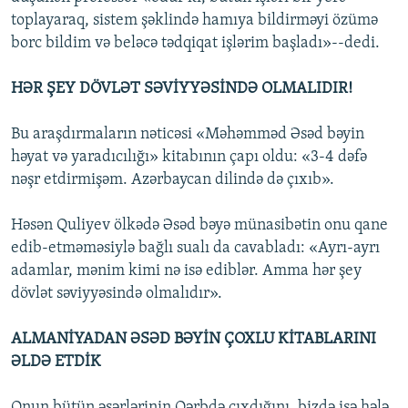
toplayaraq, sistem şəklində hamıya bildirməyi özümə
borc bildim və beləcə tədqiqat işlərim başladı»--dedi.
HƏR ŞEY DÖVLƏT SƏVİYYƏSİNDƏ OLMALIDIR!
Bu araşdırmaların nəticəsi «Məhəmməd Əsəd bəyin
həyat və yaradıcılığı» kitabının çapı oldu: «3-4 dəfə
nəşr etdirmişəm. Azərbaycan dilində də çıxıb».
Həsən Quliyev ölkədə Əsəd bəyə münasibətin onu qane
edib-etməməsiylə bağlı sualı da cavabladı: «Ayrı-ayrı
adamlar, mənim kimi nə isə ediblər. Amma hər şey
dövlət səviyyəsində olmalıdır».
ALMANİYADAN ƏSƏD BƏYİN ÇOXLU KİTABLARINI
ƏLDƏ ETDİK
Onun bütün əsərlərinin Qərbdə çıxdığını, bizdə isə hələ