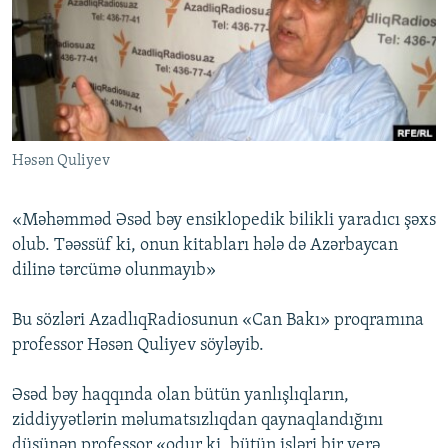
İNFOQRAFIKA
AZƏRBAYCAN ƏDƏBIYYATI KITABXANASI
MISSIYAMIZ
BIZI IZLƏ
KARIKATURA
İSLAM VƏ DEMOKRATIYA
PEŞƏ ETIKASI VƏ JURNALISTIKA STANDARTLARIMIZ
İZ - MƏDƏNIYYƏT PROQRAMI
MATERIALLARIMIZDAN ISTIFADƏ
AZADLIQRADIOSU MOBIL TELEFONUNUZDA
RFE/RL-in bütün saytları
Həsən Quliyev
BIZIMLƏ ƏLAQƏ
XƏBƏR BÜLLETENLƏRIMIZ
«Məhəmməd Əsəd bəy ensiklopedik bilikli yaradıcı şəxs
olub. Təəssüf ki, onun kitabları hələ də Azərbaycan
dilinə tərcümə olunmayıb»
Bu sözləri AzadlıqRadiosunun «Can Bakı» proqramına
professor Həsən Quliyev söyləyib.
Əsəd bəy haqqında olan bütün yanlışlıqların,
ziddiyyətlərin məlumatsızlıqdan qaynaqlandığını
düşünən professor «odur ki, bütün işləri bir yerə