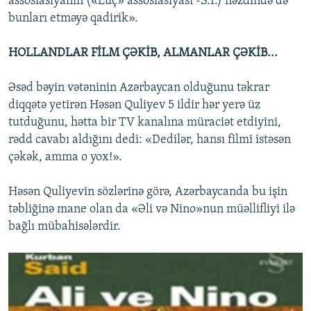
assosiasiyanın («Luç» assosiasiyası -S.İ.) nəzdində də
bunları etməyə qadirik».
HOLLANDLAR FİLM ÇƏKİB, ALMANLAR ÇƏKİB...
Əsəd bəyin vətəninin Azərbaycan olduğunu təkrar
diqqətə yetirən Həsən Quliyev 5 ildir hər yerə üz
tutduğunu, hətta bir TV kanalına müraciət etdiyini,
rədd cavabı aldığını dedi: «Dedilər, hansı filmi istəsən
çəkək, amma o yox!».
Həsən Quliyevin sözlərinə görə, Azərbaycanda bu işin
təbliğinə mane olan da «Əli və Nino»nun müəllifliyi ilə
bağlı mübahisələrdir.