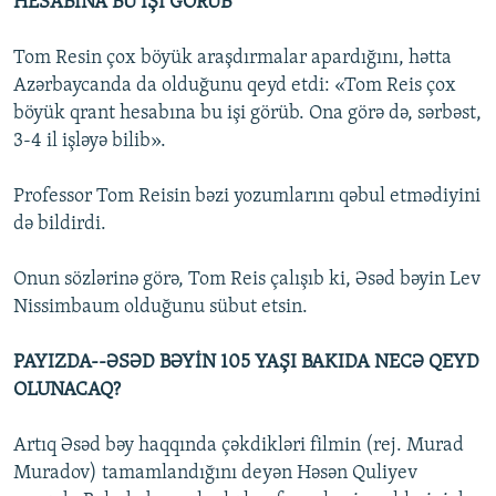
HESABINA BU İŞİ GÖRÜB
Tom Resin çox böyük araşdırmalar apardığını, hətta
Azərbaycanda da olduğunu qeyd etdi: «Tom Reis çox
böyük qrant hesabına bu işi görüb. Ona görə də, sərbəst,
3-4 il işləyə bilib».
Professor Tom Reisin bəzi yozumlarını qəbul etmədiyini
də bildirdi.
Onun sözlərinə görə, Tom Reis çalışıb ki, Əsəd bəyin Lev
Nissimbaum olduğunu sübut etsin.
PAYIZDA--ƏSƏD BƏYİN 105 YAŞI BAKIDA NECƏ QEYD
OLUNACAQ?
Artıq Əsəd bəy haqqında çəkdikləri filmin (rej. Murad
Muradov) tamamlandığını deyən Həsən Quliyev