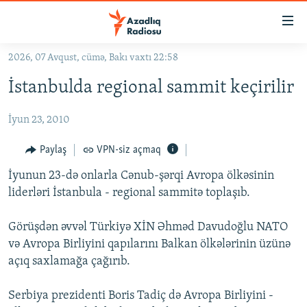
Keçid
linkləri
Əsas
2026, 07 Avqust, cümə, Bakı vaxtı 22:58
məzmuna
GÜNDƏM
İstanbulda regional sammit keçirilir
qayıt
#İZAHLA
Əsas
İyun 23, 2010
KORRUPSIOMETR
naviqasiyaya
qayıt
#ƏSLINDƏ
Paylaş
VPN-siz açmaq
Axtarışa
FƏRQƏ BAX
keç
İyunun 23-də onlarla Cənub-şərqi Avropa ölkəsinin
liderləri İstanbula - regional sammitə toplaşıb.
QANUNI DOĞRU
ARAŞDIRMA
Görüşdən əvvəl Türkiyə XİN Əhməd Davudoğlu NATO
və Avropa Birliyini qapılarını Balkan ölkələrinin üzünə
MULTIMEDIA
açıq saxlamağa çağırıb.
RADIO ARXIV
VIDEO
HAQQIMIZDA
Serbiya prezidenti Boris Tadiç də Avropa Birliyini -
FOTOQALEREYA
OXU ZALI