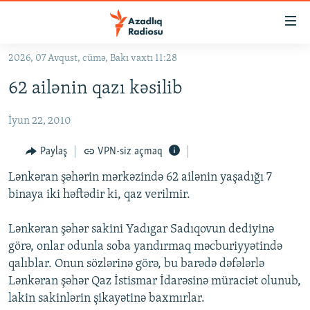
Keçid
linkləri
Əsas
2026, 07 Avqust, cümə, Bakı vaxtı 11:28
məzmuna
GÜNDƏM
62 ailənin qazı kəsilib
qayıt
#İZAHLA
Əsas
İyun 22, 2010
KORRUPSIOMETR
naviqasiyaya
qayıt
#ƏSLINDƏ
Paylaş
VPN-siz açmaq
Axtarışa
FƏRQƏ BAX
keç
Lənkəran şəhərin mərkəzində 62 ailənin yaşadığı 7
binaya iki həftədir ki, qaz verilmir.
QANUNI DOĞRU
ARAŞDIRMA
Lənkəran şəhər sakini Yadıgar Sadıqovun dediyinə
görə, onlar odunla soba yandırmaq məcburiyyətində
MULTIMEDIA
qalıblar. Onun sözlərinə görə, bu barədə dəfələrlə
RADIO ARXIV
VIDEO
Lənkəran şəhər Qaz İstismar İdarəsinə müraciət olunub,
HAQQIMIZDA
lakin sakinlərin şikayətinə baxmırlar.
FOTOQALEREYA
OXU ZALI