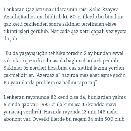
İNFOQRAFIKA
AZƏRBAYCAN ƏDƏBIYYATI KITABXANASI
MISSIYAMIZ
Lənkəran Qaz İstismar İdarəsinin rəisi Xalid Rzayev
BIZI IZLƏ
KARIKATURA
İSLAM VƏ DEMOKRATIYA
PEŞƏ ETIKASI VƏ JURNALISTIKA STANDARTLARIMIZ
AzadlıqRadiosuna bildirib ki, 60-cı illərdə bu binalara
qaz xətti çəkiləndən sonra sakinlər tərəfindən əlavə
İZ - MƏDƏNIYYƏT PROQRAMI
MATERIALLARIMIZDAN ISTIFADƏ
tikinti işləri görülüb. Nəticədə qaz xətti qapalı vəziyyətə
AZADLIQRADIOSU MOBIL TELEFONUNUZDA
RFE/RL-in bütün saytları
düşüb:
BIZIMLƏ ƏLAQƏ
“Bu da yaşayış üçün təhlükə törədir. 2 ay bundan əvvəl
XƏBƏR BÜLLETENLƏRIMIZ
sakinlərə qazın kəsilməsi ilə bağlı xəbərdarlıq edilib.
Sakinlər öz xərcləri hesabına qaz xəttini lazımı yerdən
çəkməlidirlər. ”Azərqazla” hazırda məsləhətləşmə gedir.
Bu yaxınlarda problem öz həllini tapacaq”.
Lənkəran rayonunda 82 kənd olsa da, bunlardan yalnız
6-sında qaz var. 1995-ci ilə kimi isə 35 kənddə mavi
yanacaq verilirdi. Hazırda rayonda 13 min 148 nəfər
abonent var. Əvvəlki illərdə bu rəqəm 34 min 500 olub.