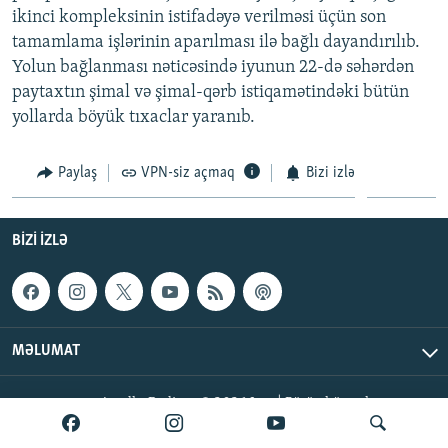
ikinci kompleksinin istifadəyə verilməsi üçün son
İNFOQRAFIKA
AZƏRBAYCAN ƏDƏBIYYATI KITABXANASI
MISSIYAMIZ
BIZI IZLƏ
tamamlama işlərinin aparılması ilə bağlı dayandırılıb.
KARIKATURA
İSLAM VƏ DEMOKRATIYA
PEŞƏ ETIKASI VƏ JURNALISTIKA STANDARTLARIMIZ
Yolun bağlanması nəticəsində iyunun 22-də səhərdən
paytaxtın şimal və şimal-qərb istiqamətindəki bütün
İZ - MƏDƏNIYYƏT PROQRAMI
MATERIALLARIMIZDAN ISTIFADƏ
yollarda böyük tıxaclar yaranıb.
AZADLIQRADIOSU MOBIL TELEFONUNUZDA
RFE/RL-in bütün saytları
BIZIMLƏ ƏLAQƏ
Paylaş
VPN-siz açmaq
Bizi izlə
XƏBƏR BÜLLETENLƏRIMIZ
BIZI IZLƏ
MƏLUMAT
AzadlıqRadiosu © 2026 Inc. | Bütün hüquqlar qorunur