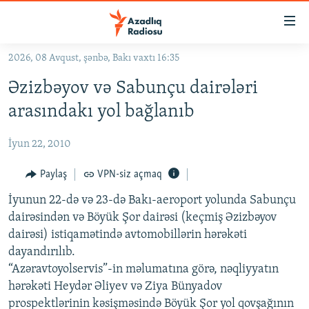
Keçid
linkləri
Əsas
2026, 08 Avqust, şənbə, Bakı vaxtı 16:35
məzmuna
GÜNDƏM
Əzizbəyov və Sabunçu dairələri
qayıt
#İZAHLA
Əsas
arasındakı yol bağlanıb
KORRUPSIOMETR
naviqasiyaya
qayıt
İyun 22, 2010
#ƏSLINDƏ
Axtarışa
FƏRQƏ BAX
Paylaş
VPN-siz açmaq
keç
QANUNI DOĞRU
İyunun 22-də və 23-də Bakı-aeroport yolunda Sabunçu
dairəsindən və Böyük Şor dairəsi (keçmiş Əzizbəyov
ARAŞDIRMA
dairəsi) istiqamətində avtomobillərin hərəkəti
MULTIMEDIA
dayandırılıb.
“Azəravtoyolservis”-in məlumatına görə, nəqliyyatın
RADIO ARXIV
VIDEO
hərəkəti Heydər Əliyev və Ziya Bünyadov
HAQQIMIZDA
FOTOQALEREYA
OXU ZALI
prospektlərinin kəsişməsində Böyük Şor yol qovşağının