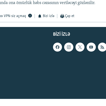
nda ona ömürlük həbs cəzasının veriləcəyi gözlənilir.
VPN-siz açmaq
Bizi izlə
Çap et
BIZI IZLƏ