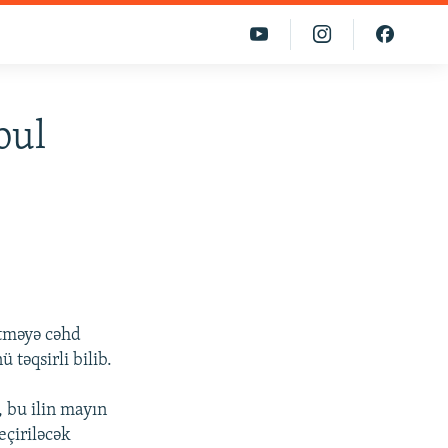
bul
ətməyə cəhd
 təqsirli bilib.
 bu ilin mayın
çiriləcək