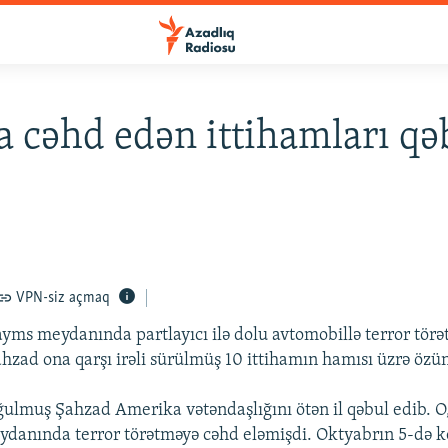
a cəhd edən ittihamları qə
VPN-siz açmaq
ms meydanında partlayıcı ilə dolu avtomobillə terror tör
hzad ona qarşı irəli sürülmüş 10 ittihamın hamısı üzrə özünü
ulmuş Şahzad Amerika vətəndaşlığını ötən il qəbul edib. O,
danında terror törətməyə cəhd eləmişdi. Oktyabrın 5-də ke