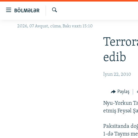
Keçid
BÖLMƏLƏR
linkləri
Axtar
Əsas
2026, 07 Avqust, cümə, Bakı vaxtı 15:10
GÜNDƏM
məzmuna
#İZAHLA
Terror
qayıt
Əsas
KORRUPSIOMETR
edib
naviqasiyaya
#ƏSLINDƏ
qayıt
Axtarışa
FƏRQƏ BAX
İyun 22, 2010
keç
QANUNI DOĞRU
Paylaş
ARAŞDIRMA
Nyu-Yorkun Tay
MULTIMEDIA
etmiş Feysəl Şa
RADIO ARXIV
VIDEO
Paksitanda doğ
HAQQIMIZDA
FOTOQALEREYA
OXU ZALI
1-də Tayms mey