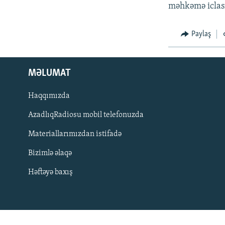
İNFOQRAFIKA
AZƏRBAYCAN ƏDƏBIYYATI KITABXANASI
MISSIYAMIZ
məhkəmə iclası
KARIKATURA
İSLAM VƏ DEMOKRATIYA
PEŞƏ ETIKASI VƏ JURNALISTIKA
STANDARTLARIMIZ
Paylaş
İZ - MƏDƏNIYYƏT PROQRAMI
MATERIALLARIMIZDAN ISTIFADƏ
AZADLIQRADIOSU MOBIL TELEFONUNUZDA
MƏLUMAT
BIZIMLƏ ƏLAQƏ
Haqqımızda
XƏBƏR BÜLLETENLƏRIMIZ
AzadlıqRadiosu mobil telefonuzda
Materiallarımızdan istifadə
Bizimlə əlaqə
Həftəyə baxış
BIZI IZLƏ