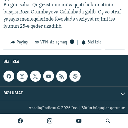
Bu gün səhər Qırğızıstanın müvəqqəti hökumətinin
İNFOQRAFIKA
AZƏRBAYCAN ƏDƏBIYYATI KITABXANASI
MISSIYAMIZ
BIZI IZLƏ
başçısı Roza Otumbayeva Cəlalabada gəlib. Oş və ətraf
KARIKATURA
İSLAM VƏ DEMOKRATIYA
PEŞƏ ETIKASI VƏ JURNALISTIKA STANDARTLARIMIZ
yaşayış məntəqələrində fövqəladə vəziyyət rejimi isə
iyunun 25-ə qədər uzadılıb.
İZ - MƏDƏNIYYƏT PROQRAMI
MATERIALLARIMIZDAN ISTIFADƏ
AZADLIQRADIOSU MOBIL TELEFONUNUZDA
RFE/RL-in bütün saytları
Paylaş
VPN-siz açmaq
Bizi izlə
BIZIMLƏ ƏLAQƏ
XƏBƏR BÜLLETENLƏRIMIZ
BIZI IZLƏ
MƏLUMAT
AzadlıqRadiosu © 2026 Inc. | Bütün hüquqlar qorunur