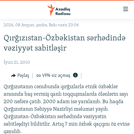
Keçid
linkləri
Əsas
2026, 08 Avqust, şənbə, Bakı vaxtı 23:06
məzmuna
GÜNDƏM
Qırğızıstan-Özbəkistan sərhədində
qayıt
#İZAHLA
Əsas
vəziyyət sabitləşir
KORRUPSIOMETR
naviqasiyaya
qayıt
İyun 21, 2010
#ƏSLINDƏ
Axtarışa
FƏRQƏ BAX
Paylaş
VPN-siz açmaq
keç
QANUNI DOĞRU
Qırğızıstanın cənubunda qırğızlarla etnik özbəklər
arasında baş vermiş qanlı toqquşmalarda ölənlərin sayı
ARAŞDIRMA
200 nəfərə çatıb. 2000 adam isə yaralanıb. Bu haqda
MULTIMEDIA
Qırğızıstanın Səhiyyə Nazirliyi məlumat yayıb.
Qırğızıstan-Özbəkistan sərhədində vəziyyətin
RADIO ARXIV
VIDEO
sabitləşdiyi bildirilir. Artıq 7 min özbək qaçqını öz evinə
HAQQIMIZDA
FOTOQALEREYA
OXU ZALI
qayıdıb.