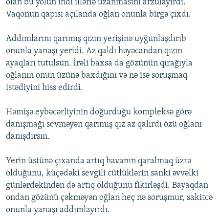
olan bu yolun indi illərlə uzanmasını arzulayırdı.
Vaqonun qapısı açılanda oğlan onunla birgə çıxdı.
Addımlarını qarımış qızın yerişinə uyğunlaşdırıb
onunla yanaşı yeridi. Az qaldı həyəcandan qızın
ayaqları tutulsun. İrəli baxsa da gözünün qırağıyla
oğlanın onun üzünə baxdığını və nə isə soruşmaq
istədiyini hiss edirdi.
Həmişə eybəcərliyinin doğurduğu kompleksə görə
danışmağı sevməyən qarımış qız az qalırdı özü oğlanı
danışdırsın.
Yerin üstünə çıxanda artıq havanın qaralmaq üzrə
olduğunu, küçədəki sevgili cütlüklərin sanki əvvəlki
günlərdəkindən də artıq olduğunu fikirləşdi. Bayaqdan
ondan gözünü çəkməyən oğlan heç nə soruşmur, sakitcə
onunla yanaşı addımlayırdı.