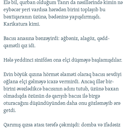
Elə bil, qurban olduğum Tanrı da nəsillərində kimin nə
eybəcər yeri vardısa hərədən birini toplayıb bu
bəxtiqaranın üzünə, bədəninə yapışdırmışdı.
Karikatura kimi.
Bacısı anasına bənzəyirdi: ağbəniz, alagöz, qədd-
qamətli qız idi.
Hələ yeddinci sinifdən ona elçi düşməyə başlamışdılar.
Evin böyük qızına hörmət əlaməti olaraq bacısı sevdiyi
oğlana elçi gəlməyə icazə vermirdi. Ancaq illər bir-
birini əvəzlədikcə bacısının adını tutub, üzünə baxan
olmadıqda özünün də qarıyıb bacısı ilə birgə
oturacağını düşündüyündən daha onu gözləməyib ərə
getdi.
Qarımış qızsa atası tərəfə çəkmişdi: domba və ifadəsiz