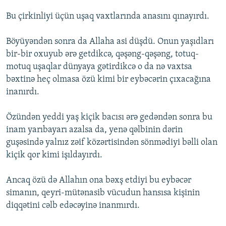
Bu çirkinliyi üçün uşaq vaxtlarında anasını qınayırdı.
Böyüyəndən sonra da Allaha asi düşdü. Onun yaşıdları
bir-bir oxuyub ərə getdikcə, qəşəng-qəşəng, totuq-
motuq uşaqlar dünyaya gətirdikcə o da nə vaxtsa
bəxtinə heç olmasa özü kimi bir eybəcərin çıxacağına
inanırdı.
Özündən yeddi yaş kiçik bacısı ərə gedəndən sonra bu
inam yarıbayarı azalsa da, yenə qəlbinin dərin
guşəsində yalnız zəif közərtisindən sönmədiyi bəlli olan
kiçik qor kimi işıldayırdı.
Ancaq özü də Allahın ona bəxş etdiyi bu eybəcər
simanın, qeyri-mütənasib vücudun hansısa kişinin
diqqətini cəlb edəcəyinə inanmırdı.