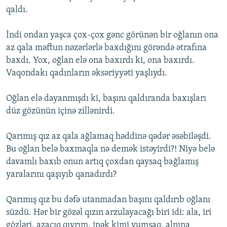
qaldı.
İndi ondan yaşca çox-çox gənc görünən bir oğlanın ona
az qala məftun nəzərlərlə baxdığını görəndə ətrafına
baxdı. Yox, oğlan elə ona baxırdı ki, ona baxırdı.
Vaqondakı qadınların əksəriyyəti yaşlıydı.
Oğlan elə dayanmışdı ki, başını qaldıranda baxışları
düz gözünün içinə zillənirdi.
Qarımış qız az qala ağlamaq həddinə qədər əsəbiləşdi.
Bu oğlan belə baxmaqla nə demək istəyirdi?! Niyə belə
davamlı baxıb onun artıq çoxdan qaysaq bağlamış
yaralarını qaşıyıb qanadırdı?
Qarımış qız bu dəfə utanmadan başını qaldırıb oğlanı
süzdü. Hər bir gözəl qızın arzulayacağı biri idi: ala, iri
gözləri, azacıq qıvrım, ipək kimi yumşaq, alnına