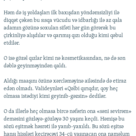
Həm də iş yoldaşları ilk baxışdan yöndəmsizliyi ilə
diqqət çəkən bu sısqa vücudu və idbarlığı ilə az qala
adamın gözünə soxulan sifəti hər gün görərək bu
çirkinliyə alışdılar və qarımış qızı olduğu kimi qəbul
etdilər.
O isə gözəl qızlar kimi nə kosmetikasından, nə də son
dəblə geyinməyindən qaldı.
Aldığı maaşını özünə xərcləməyinə ailəsində də etiraz
edən olmadı. Valideynləri «Qəlbi qırıqdır, qoy heç
olmasa istədiyi kimi geyinib-gəzsin» dedilər.
O da illərlə heç olmasa bircə nəfərin ona «səni sevirəm»
deməsini gözləyə-gözləyə 30 yaşını keçdi. Həmişə bu
sözü eşitmək həsrəti ilə yanıb-yaxıldı. Bu sözü eşitsə
hansı hissləri keçirəcəyi 34-cü yaşınacan ona naməlum