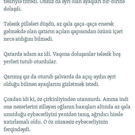
təsiriylə titrədi. Onsuz da əyri olan ayaqları bir-birinə
dolaşdı.
Tələsik pillələri düşdü, az qala qaça-qaça enərək
gəlməkdə olan qatarın açılan qapısından özünü içəri
necə atdığını bilmədi.
Qatarda adam az idi. Vaqona doluşanlar tələsik boş
yerləri tutub oturdular.
Qarımış qız da oturub şalvarda da açıq-aydın əyri
olduğu bilinən ayaqlarını gizlətmək istədi.
Çoxdan idi ki, öz çirkinliyindən utanmırdı. Amma indi
ona nəzərlərini zilləyən oğlanın baxışları altında az qala
unutduğu eybəcərliyini yenidən tanış, ağrıdıcı hisslə
xatırlamalı oldu. O öz nüsxəsiz eybəcərliyinin
fərqindəydi.