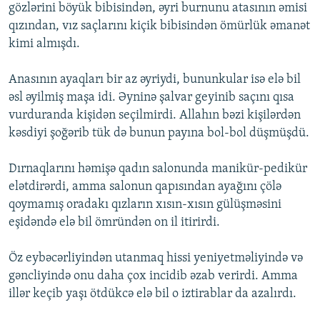
gözlərini böyük bibisindən, əyri burnunu atasının əmisi
qızından, vız saçlarını kiçik bibisindən ömürlük əmanət
kimi almışdı.
Anasının ayaqları bir az əyriydi, bununkular isə elə bil
əsl əyilmiş maşa idi. Əyninə şalvar geyinib saçını qısa
vurduranda kişidən seçilmirdi. Allahın bəzi kişilərdən
kəsdiyi şoğərib tük də bunun payına bol-bol düşmüşdü.
Dırnaqlarını həmişə qadın salonunda manikür-pedikür
elətdirərdi, amma salonun qapısından ayağını çölə
qoymamış oradakı qızların xısın-xısın gülüşməsini
eşidəndə elə bil ömründən on il itirirdi.
Öz eybəcərliyindən utanmaq hissi yeniyetməliyində və
gəncliyində onu daha çox incidib əzab verirdi. Amma
illər keçib yaşı ötdükcə elə bil o iztirablar da azalırdı.