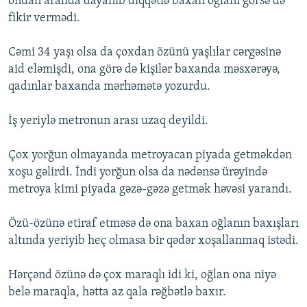
ondan aralıda dayanıb diqqətlə baxan oğlanı görsə də
fikir vermədi.
Cəmi 34 yaşı olsa da çoxdan özünü yaşlılar cərgəsinə
aid eləmişdi, ona görə də kişilər baxanda məsxərəyə,
qadınlar baxanda mərhəmətə yozurdu.
İş yeriylə metronun arası uzaq deyildi.
Çox yorğun olmayanda metroyacan piyada getməkdən
xoşu gəlirdi. İndi yorğun olsa da nədənsə ürəyində
metroya kimi piyada gəzə-gəzə getmək həvəsi yarandı.
Özü-özünə etiraf etməsə də ona baxan oğlanın baxışları
altında yeriyib heç olmasa bir qədər xoşallanmaq istədi.
Hərçənd özünə də çox maraqlı idi ki, oğlan ona niyə
belə maraqla, hətta az qala rəğbətlə baxır.