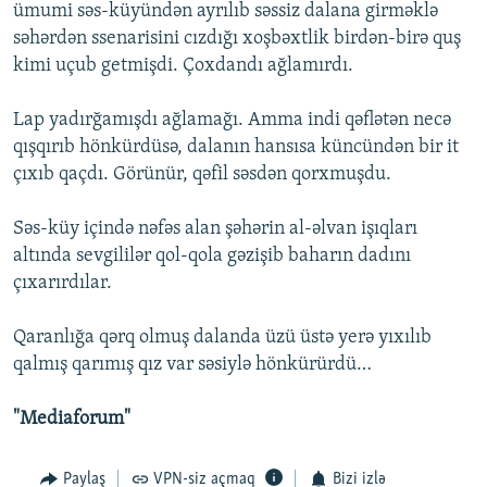
ümumi səs-küyündən ayrılıb səssiz dalana girməklə
səhərdən ssenarisini cızdığı xoşbəxtlik birdən-birə quş
kimi uçub getmişdi. Çoxdandı ağlamırdı.
Lap yadırğamışdı ağlamağı. Amma indi qəflətən necə
qışqırıb hönkürdüsə, dalanın hansısa küncündən bir it
çıxıb qaçdı. Görünür, qəfil səsdən qorxmuşdu.
Səs-küy içində nəfəs alan şəhərin al-əlvan işıqları
altında sevgililər qol-qola gəzişib baharın dadını
çıxarırdılar.
Qaranlığa qərq olmuş dalanda üzü üstə yerə yıxılıb
qalmış qarımış qız var səsiylə hönkürürdü…
"Mediaforum"
Paylaş
VPN-siz açmaq
Bizi izlə