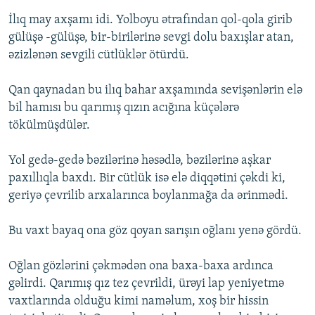
İlıq may axşamı idi. Yolboyu ətrafından qol-qola girib
gülüşə -gülüşə, bir-birilərinə sevgi dolu baxışlar atan,
əzizlənən sevgili cütlüklər ötürdü.
Qan qaynadan bu ilıq bahar axşamında sevişənlərin elə
bil hamısı bu qarımış qızın acığına küçələrə
tökülmüşdülər.
Yol gedə-gedə bəzilərinə həsədlə, bəzilərinə aşkar
paxıllıqla baxdı. Bir cütlük isə elə diqqətini çəkdi ki,
geriyə çevrilib arxalarınca boylanmağa da ərinmədi.
Bu vaxt bayaq ona göz qoyan sarışın oğlanı yenə gördü.
Oğlan gözlərini çəkmədən ona baxa-baxa ardınca
gəlirdi. Qarımış qız tez çevrildi, ürəyi lap yeniyetmə
vaxtlarında olduğu kimi naməlum, xoş bir hissin