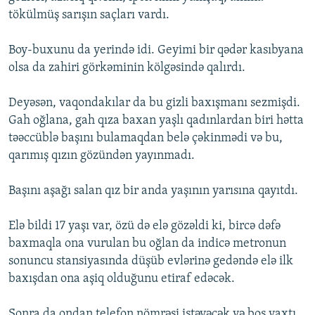
tökülmüş sarışın saçları vardı.
Boy-buxunu da yerində idi. Geyimi bir qədər kasıbyana
olsa da zahiri görkəminin kölgəsində qalırdı.
Deyəsən, vaqondakılar da bu gizli baxışmanı sezmişdi.
Gah oğlana, gah qıza baxan yaşlı qadınlardan biri hətta
təəccüblə başını bulamaqdan belə çəkinmədi və bu,
qarımış qızın gözündən yayınmadı.
Başını aşağı salan qız bir anda yaşının yarısına qayıtdı.
Elə bildi 17 yaşı var, özü də elə gözəldi ki, bircə dəfə
baxmaqla ona vurulan bu oğlan da indicə metronun
sonuncu stansiyasında düşüb evlərinə gedəndə elə ilk
baxışdan ona aşiq olduğunu etiraf edəcək.
Sonra da ondan telefon nömrəsi istəyəcək və boş vaxtı