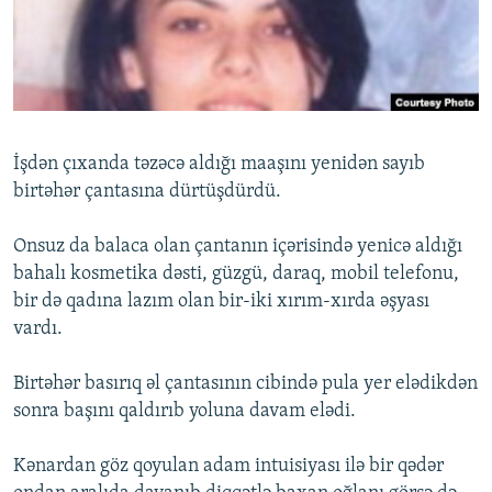
İNFOQRAFIKA
AZƏRBAYCAN ƏDƏBIYYATI KITABXANASI
MISSIYAMIZ
BIZI IZLƏ
KARIKATURA
İSLAM VƏ DEMOKRATIYA
PEŞƏ ETIKASI VƏ JURNALISTIKA STANDARTLARIMIZ
İZ - MƏDƏNIYYƏT PROQRAMI
MATERIALLARIMIZDAN ISTIFADƏ
AZADLIQRADIOSU MOBIL TELEFONUNUZDA
RFE/RL-in bütün saytları
İşdən çıxanda təzəcə aldığı maaşını yenidən sayıb
BIZIMLƏ ƏLAQƏ
birtəhər çantasına dürtüşdürdü.
XƏBƏR BÜLLETENLƏRIMIZ
Onsuz da balaca olan çantanın içərisində yenicə aldığı
bahalı kosmetika dəsti, güzgü, daraq, mobil telefonu,
bir də qadına lazım olan bir-iki xırım-xırda əşyası
vardı.
Birtəhər basırıq əl çantasının cibində pula yer elədikdən
sonra başını qaldırıb yoluna davam elədi.
Kənardan göz qoyulan adam intuisiyası ilə bir qədər