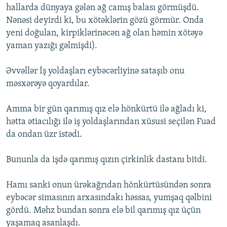
hallarda dünyaya gələn ağ camış balası görmüşdü.
Nənəsi deyirdi ki, bu xötəklərin gözü görmür. Onda
yeni doğulan, kirpiklərinəcən ağ olan həmin xötəyə
yaman yazığı gəlmişdi).
Əvvəllər İş yoldaşları eybəcərliyinə sataşıb onu
məsxərəyə qoyardılar.
Amma bir gün qarımış qız elə hönkürtü ilə ağladı ki,
hətta ətiacılığı ilə iş yoldaşlarından xüsusi seçilən Fuad
da ondan üzr istədi.
Bununla da işdə qarımış qızın çirkinlik dastanı bitdi.
Hamı sanki onun ürəkağrıdan hönkürtüsündən sonra
eybəcər simasının arxasındakı həssas, yumşaq qəlbini
gördü. Məhz bundan sonra elə bil qarımış qız üçün
yaşamaq asanlaşdı.