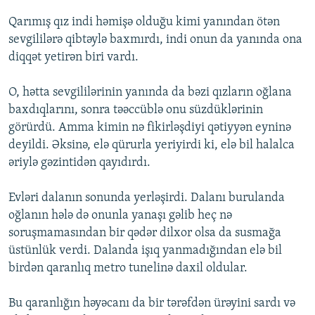
Qarımış qız indi həmişə olduğu kimi yanından ötən
sevgililərə qibtəylə baxmırdı, indi onun da yanında ona
diqqət yetirən biri vardı.
O, hətta sevgililərinin yanında da bəzi qızların oğlana
baxdıqlarını, sonra təəccüblə onu süzdüklərinin
görürdü. Amma kimin nə fikirləşdiyi qətiyyən eyninə
deyildi. Əksinə, elə qürurla yeriyirdi ki, elə bil halalca
əriylə gəzintidən qayıdırdı.
Evləri dalanın sonunda yerləşirdi. Dalanı burulanda
oğlanın hələ də onunla yanaşı gəlib heç nə
soruşmamasından bir qədər dilxor olsa da susmağa
üstünlük verdi. Dalanda işıq yanmadığından elə bil
birdən qaranlıq metro tunelinə daxil oldular.
Bu qaranlığın həyəcanı da bir tərəfdən ürəyini sardı və