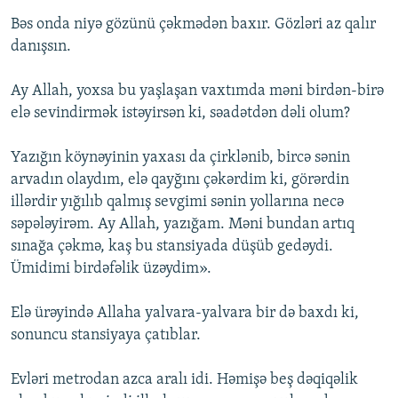
Bəs onda niyə gözünü çəkmədən baxır. Gözləri az qalır
danışsın.
Ay Allah, yoxsa bu yaşlaşan vaxtımda məni birdən-birə
elə sevindirmək istəyirsən ki, səadətdən dəli olum?
Yazığın köynəyinin yaxası da çirklənib, bircə sənin
arvadın olaydım, elə qayğını çəkərdim ki, görərdin
illərdir yığılıb qalmış sevgimi sənin yollarına necə
səpələyirəm. Ay Allah, yazığam. Məni bundan artıq
sınağa çəkmə, kaş bu stansiyada düşüb gedəydi.
Ümidimi birdəfəlik üzəydim».
Elə ürəyində Allaha yalvara-yalvara bir də baxdı ki,
sonuncu stansiyaya çatıblar.
Evləri metrodan azca aralı idi. Həmişə beş dəqiqəlik