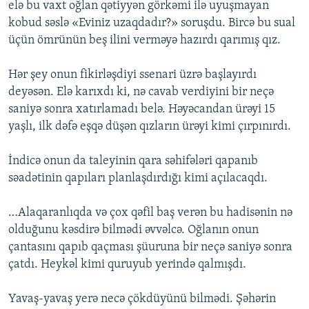
elə bu vaxt oğlan qətiyyən görkəmi ilə uyuşmayan
kobud səslə «Eviniz uzaqdadır?» soruşdu. Bircə bu sual
üçün ömrünün beş ilini verməyə hazırdı qarımış qız.
Hər şey onun fikirləşdiyi ssenari üzrə başlayırdı
deyəsən. Elə karıxdı ki, nə cavab verdiyini bir neçə
saniyə sonra xatırlamadı belə. Həyəcandan ürəyi 15
yaşlı, ilk dəfə eşqə düşən qızların ürəyi kimi çırpınırdı.
İndicə onun da taleyinin qara səhifələri qapanıb
səadətinin qapıları planlaşdırdığı kimi açılacaqdı.
…Alaqaranlıqda və çox qəfil baş verən bu hadisənin nə
olduğunu kəsdirə bilmədi əvvəlcə. Oğlanın onun
çantasını qapıb qaçması şüuruna bir neçə saniyə sonra
çatdı. Heykəl kimi quruyub yerində qalmışdı.
Yavaş-yavaş yerə necə çökdüyünü bilmədi. Şəhərin