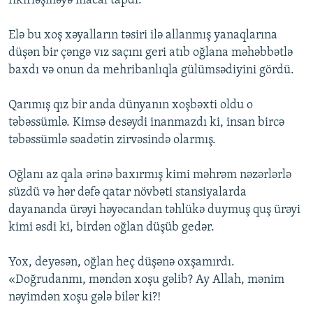
fikirləşməyə macal tapdı.
Elə bu xoş xəyalların təsiri ilə allanmış yanaqlarına
düşən bir çəngə vız saçını geri atıb oğlana məhəbbətlə
baxdı və onun da mehribanlıqla gülümsədiyini gördü.
Qarımış qız bir anda dünyanın xoşbəxti oldu o
təbəssümlə. Kimsə desəydi inanmazdı ki, insan bircə
təbəssümlə səadətin zirvəsində olarmış.
Oğlanı az qala ərinə baxırmış kimi məhrəm nəzərlərlə
süzdü və hər dəfə qatar növbəti stansiyalarda
dayananda ürəyi həyəcandan təhlükə duymuş quş ürəyi
kimi əsdi ki, birdən oğlan düşüb gedər.
Yox, deyəsən, oğlan heç düşənə oxşamırdı.
«Doğrudanmı, məndən xoşu gəlib? Ay Allah, mənim
nəyimdən xoşu gələ bilər ki?!