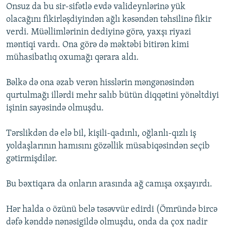
Onsuz da bu sir-sifətlə evdə valideynlərinə yük
olacağını fikirləşdiyindən ağlı kəsəndən təhsilinə fikir
verdi. Müəllimlərinin dediyinə görə, yaxşı riyazi
məntiqi vardı. Ona görə də məktəbi bitirən kimi
mühasibatlıq oxumağı qərara aldı.
Bəlkə də ona əzab verən hisslərin məngənəsindən
qurtulmağı illərdi mehr salıb bütün diqqətini yönəltdiyi
işinin sayəsində olmuşdu.
Tərslikdən də elə bil, kişili-qadınlı, oğlanlı-qızlı iş
yoldaşlarının hamısını gözəllik müsabiqəsindən seçib
gətirmişdilər.
Bu bəxtiqara da onların arasında ağ camışa oxşayırdı.
Hər halda o özünü belə təsəvvür edirdi (Ömründə bircə
dəfə kənddə nənəsigildə olmuşdu, onda da çox nadir