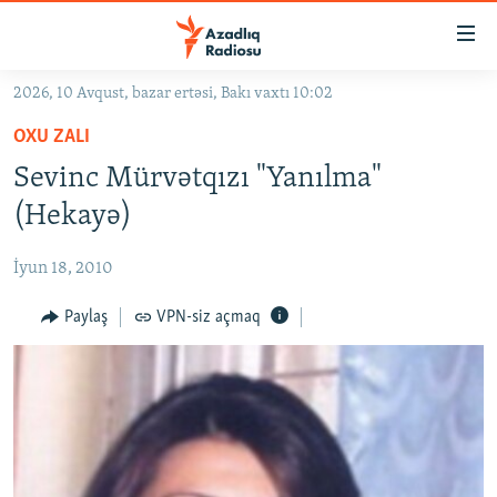
Keçid
linkləri
Əsas
2026, 10 Avqust, bazar ertəsi, Bakı vaxtı 10:02
məzmuna
GÜNDƏM
OXU ZALI
qayıt
#İZAHLA
Əsas
Sevinc Mürvətqızı "Yanılma"
KORRUPSIOMETR
naviqasiyaya
(Hekayə)
qayıt
#ƏSLINDƏ
Axtarışa
İyun 18, 2010
FƏRQƏ BAX
keç
QANUNI DOĞRU
Paylaş
VPN-siz açmaq
ARAŞDIRMA
MULTIMEDIA
RADIO ARXIV
VIDEO
HAQQIMIZDA
FOTOQALEREYA
OXU ZALI