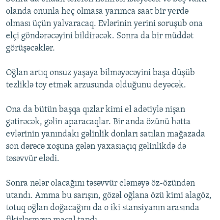
olanda onunla heç olmasa yarımca saat bir yerdə
olması üçün yalvaracaq. Evlərinin yerini soruşub ona
elçi göndərəcəyini bildirəcək. Sonra da bir müddət
görüşəcəklər.
Oğlan artıq onsuz yaşaya bilməyəcəyini başa düşüb
tezliklə toy etmək arzusunda olduğunu deyəcək.
Ona da bütün başqa qızlar kimi el adətiylə nişan
gətirəcək, gəlin aparacaqlar. Bir anda özünü hətta
evlərinin yanındakı gəlinlik donları satılan mağazada
son dərəcə xoşuna gələn yaxasıaçıq gəlinlikdə də
təsəvvür elədi.
Sonra nələr olacağını təsəvvür eləməyə öz-özündən
utandı. Amma bu sarışın, gözəl oğlana özü kimi alagöz,
totuq oğlan doğacağını da o iki stansiyanın arasında