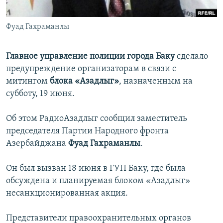
İNFOQRAFIKA
AZƏRBAYCAN ƏDƏBIYYATI KITABXANASI
MISSIYAMIZ
BIZI IZLƏ
Фуад Гахраманлы
KARIKATURA
İSLAM VƏ DEMOKRATIYA
PEŞƏ ETIKASI VƏ JURNALISTIKA STANDARTLARIMIZ
İZ - MƏDƏNIYYƏT PROQRAMI
MATERIALLARIMIZDAN ISTIFADƏ
Главное управление полиции города Баку
сделало
AZADLIQRADIOSU MOBIL TELEFONUNUZDA
RFE/RL-in bütün saytları
предупреждение организаторам в связи с
митингом
блока «Азадлыг»
, назначенным на
BIZIMLƏ ƏLAQƏ
субботу, 19 июня.
XƏBƏR BÜLLETENLƏRIMIZ
Об этом РадиоАзадлыг сообщил заместитель
председателя Партии Народного фронта
Азербайджана
Фуад Гахраманлы
.
Он был вызван 18 июня в ГУП Баку, где была
обсуждена и планируемая блоком «Азадлыг»
несанкционированная акция.
Представители правоохранительных органов