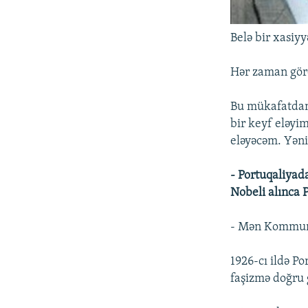
Belə bir xasiy
Hər zaman görd
Bu mükafatdan
bir keyf eləyi
eləyəcəm. Yəni
- Portuqaliyad
Nobeli alınca P
- Mən Kommunis
1926-cı ildə Po
faşizmə doğru 