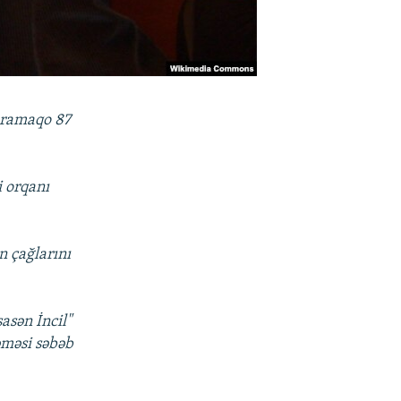
Saramaqo 87
i orqanı
n çağlarını
asən İncil"
əməsi səbəb