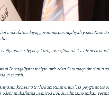
obel mükafatına layiq görülmüş portuqaliyalı yazıçı Xose 
dib.
təliyindən əziyyət çəkirdi, axır günlərdə isə bir neçə daxil
Vətəni Portuqaliyanı inciyib tərk edən Saramaqo ömrünün so
da yaşayırdı.
aniyanın konservativ hökumətinin onun "İsa peyğəmbərə əs
a ədəbi mükafatına namizəd irəli sürülməsinə imkan verm