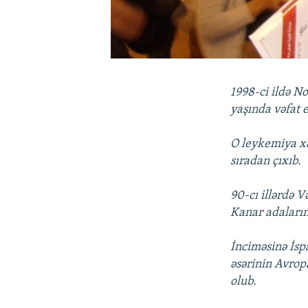
1998-ci ildə N
yaşında vəfat e
O leykemiya xəs
sıradan çıxıb.
90-cı illərdə 
Kanar adaların
İnciməsinə İsp
əsərinin Avrop
olub.