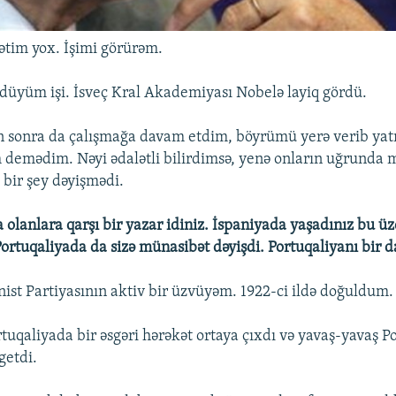
yətim yox. İşimi görürəm.
üyüm işi. İsveç Kral Akademiyası Nobelə layiq gördü.
 sonra da çalışmağa davam etdim, böyrümü yerə verib ya
m demədim. Nəyi ədalətli bilirdimsə, yenə onların uğrunda 
 bir şey dəyişmədi.
a olanlara qarşı bir yazar idiniz. İspaniyada yaşadınız bu
ortuqaliyada da sizə münasibət dəyişdi. Portuqaliyanı bir d
t Partiyasının aktiv bir üzvüyəm. 1922-ci ildə doğuldum.
rtuqaliyada bir əsgəri hərəkət ortaya çıxdı və yavaş-yavaş P
getdi.