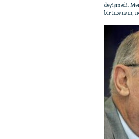
dəyişmədi. Mə
bir insanam, n