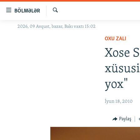
Keçid
BÖLMƏLƏR
linkləri
Axtar
Əsas
2026, 09 Avqust, bazar, Bakı vaxtı 15:02
GÜNDƏM
məzmuna
OXU ZALI
#İZAHLA
qayıt
Əsas
Xose 
KORRUPSIOMETR
naviqasiyaya
#ƏSLINDƏ
qayıt
xüsusi
Axtarışa
FƏRQƏ BAX
keç
yox"
QANUNI DOĞRU
ARAŞDIRMA
İyun 18, 2010
MULTIMEDIA
RADIO ARXIV
VIDEO
Paylaş
HAQQIMIZDA
FOTOQALEREYA
OXU ZALI