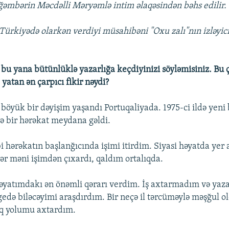
ğəmbərin Məcdəlli Məryəmlə intim əlaqəsindən bəhs edilir.
rkiyədə olarkən verdiyi müsahibəni "Oxu zalı"nın izləyici
n bu yana bütünlüklə yazarlığa keçdiyinizi söyləmisiniz. Bu
 yatan ən çarpıcı fikir nəydi?
 böyük bir dəyişim yaşandı Portuqaliyada. 1975-ci ildə yeni 
yə bir hərəkat meydana gəldi.
i hərəkatın başlanğıcında işimi itirdim. Siyasi həyatda yer
lər məni işimdən çıxardı, qaldım ortalıqda.
yatımdakı ən önəmli qərarı verdim. İş axtarmadım və yaza
gedə biləcəyimi araşdırdım. Bir neçə il tərcüməylə məşğul 
aq yolumu axtardım.