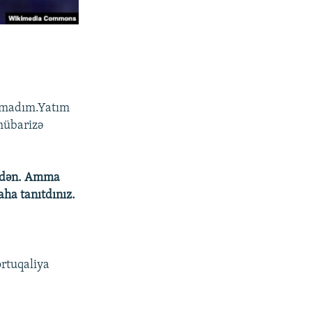
tmadım.Yatım
mübarizə
 üzdən. Amma
aha tanıtdınız.
ortuqaliya