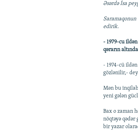
Əsərdə İsa pey
Saramaqonun Tü
edirik.
- 1979-cu ildə
qərarın altında
- 1974-cü ildən
gözlənilir,- de
Mən bu inqilab
yeni gələn güc
Bax o zaman hə
nöqtəyə qədər 
bir yazar olar