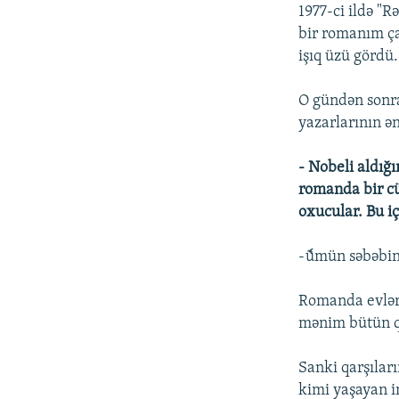
1977-ci ildə "
bir romanım ça
işıq üzü gördü.
O gündən sonra
yazarlarının ə
- Nobeli aldığı
romanda bir cür
oxucular. Bu iç
-ެümün səbəbin
Romanda evlər 
mənim bütün q
Sanki qarşılar
kimi yaşayan i