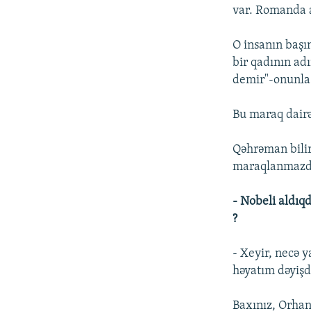
var. Romanda 
O insanın başı
bir qadının ad
demir"-onunla
Bu maraq dairəs
Qəhrəman bilir
maraqlanmazdı
- Nobeli aldıq
?
- Xeyir, necə
həyatım dəyişd
Baxınız, Orha