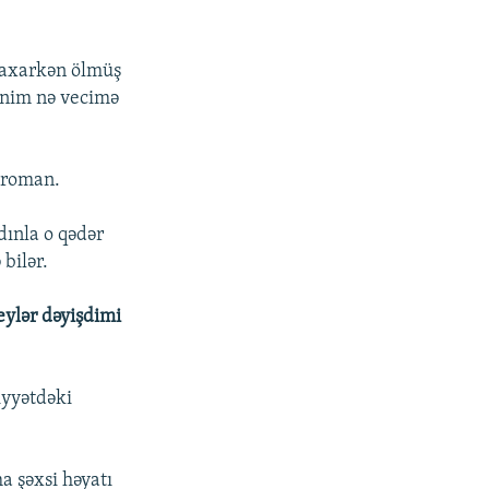
 baxarkən ölmüş
mənim nə vecimə
u roman.
dınla o qədər
bilər.
eylər dəyişdimi
iyyətdəki
 şəxsi həyatı