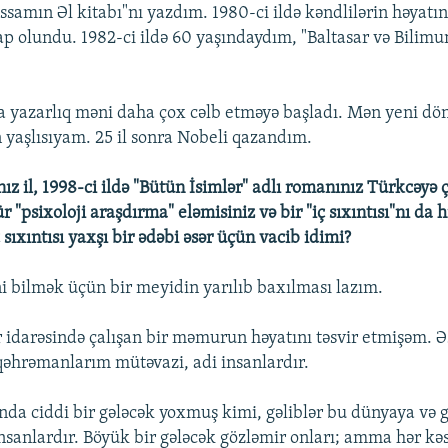
Rəssamın Əl kitabı"nı yazdım. 1980-ci ildə kəndlilərin həyat
p olundu. 1982-ci ildə 60 yaşındaydım, "Baltasar və Bilimu
 yazarlıq məni daha çox cəlb etməyə başladı. Mən yeni d
n yaşlısıyam. 25 il sonra Nobeli qazandım.
nız il, 1998-ci ildə "Bütün İsimlər" adlı romanınız Türkcəyə 
 "psixoloji araşdırma" eləmisiniz və bir "iç sıxıntısı"nı da h
 sıxıntısı yaxşı bir ədəbi əsər üçün vacib idimi?
i bilmək üçün bir meyidin yarılıb baxılması lazım.
idarəsində çalışan bir məmurun həyatını təsvir etmişəm. 
əhrəmanlarım mütəvazi, adi insanlardır.
ında ciddi bir gələcək yoxmuş kimi, gəliblər bu dünyaya və 
nsanlardır. Böyük bir gələcək gözləmir onları; amma hər kəsi