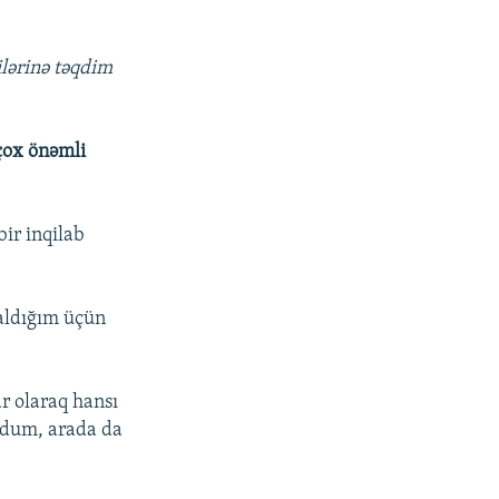
lərinə təqdim
 çox önəmli
bir inqilab
 aldığım üçün
r olaraq hansı
oldum, arada da