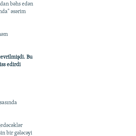
ından bəhs edən
nda" əsərim
önəm
çevrilmişdi. Bu
iss edirdi
Əsasında
gedəcəklər
n bir gələcəyi