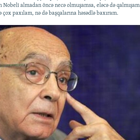
n Nobeli almadan öncə necə olmuşamsa, eləcə də qalmışa
ə çox paxılam, nə də başqalarına həsədlə baxıram.