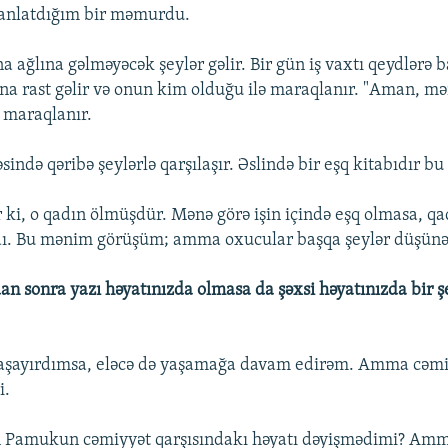
anlatdığım bir məmurdu.
na ağlına gəlməyəcək şeylər gəlir. Bir gün iş vaxtı qeydlərə
ına rast gəlir və onun kim olduğu ilə maraqlanır. "Aman, 
 maraqlanır.
ində qəribə şeylərlə qarşılaşır. Əslində bir eşq kitabıdır b
 ki, o qadın ölmüşdür. Mənə görə işin içində eşq olmasa, qa
. Bu mənim görüşüm; amma oxucular başqa şeylər düşünə 
dan sonra yazı həyatınızda olmasa da şəxsi həyatınızda bir ş
 yaşayırdımsa, eləcə də yaşamağa davam edirəm. Amma cəm
i.
n Pamukun cəmiyyət qarşısındakı həyatı dəyişmədimi? Amma