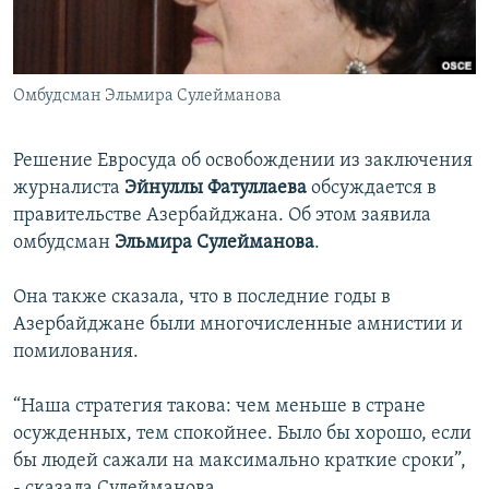
İNFOQRAFIKA
AZƏRBAYCAN ƏDƏBIYYATI KITABXANASI
MISSIYAMIZ
BIZI IZLƏ
KARIKATURA
İSLAM VƏ DEMOKRATIYA
PEŞƏ ETIKASI VƏ JURNALISTIKA STANDARTLARIMIZ
Омбудсман Эльмира Сулейманова
İZ - MƏDƏNIYYƏT PROQRAMI
MATERIALLARIMIZDAN ISTIFADƏ
AZADLIQRADIOSU MOBIL TELEFONUNUZDA
RFE/RL-in bütün saytları
Решение Евросуда об освобождении из заключения
BIZIMLƏ ƏLAQƏ
журналиста
Эйнуллы Фатуллаева
обсуждается в
правительстве Азербайджана. Об этом заявила
XƏBƏR BÜLLETENLƏRIMIZ
омбудсман
Эльмира Сулейманова
.
Она также сказала, что в последние годы в
Азербайджане были многочисленные амнистии и
помилования.
“Наша стратегия такова: чем меньше в стране
осужденных, тем спокойнее. Было бы хорошо, если
бы людей сажали на максимально краткие сроки”,
- сказала Сулейманова.