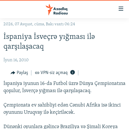
Keçid
linkləri
Əsas
2026, 07 Avqust, cümə, Bakı vaxtı 06:24
məzmuna
GÜNDƏM
İspaniya İsveçrə yığması ilə
qayıt
#İZAHLA
Əsas
qarşılaşacaq
KORRUPSIOMETR
naviqasiyaya
qayıt
İyun 16, 2010
#ƏSLINDƏ
Axtarışa
FƏRQƏ BAX
Paylaş
VPN-siz açmaq
keç
QANUNI DOĞRU
İspaniya iyunun 16-da Futbol üzrə Dünya Çempionatına
qoşulur, İsverçə yığması ilə qarşılaşacaq.
ARAŞDIRMA
MULTIMEDIA
Çempionata ev sahibliyi edən Cənubi Afrika isə ikinci
oyununu Uruqvay ilə keçiriləcək.
RADIO ARXIV
VIDEO
HAQQIMIZDA
FOTOQALEREYA
OXU ZALI
Dünənki oyunlara gəlincə Braziliya və Şimali Koreya