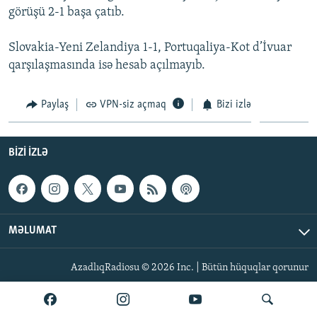
görüşü 2-1 başa çatıb.
İNFOQRAFIKA
AZƏRBAYCAN ƏDƏBIYYATI KITABXANASI
MISSIYAMIZ
BIZI IZLƏ
KARIKATURA
İSLAM VƏ DEMOKRATIYA
PEŞƏ ETIKASI VƏ JURNALISTIKA STANDARTLARIMIZ
Slovakia-Yeni Zelandiya 1-1, Portuqaliya-Kot d’İvuar
qarşılaşmasında isə hesab açılmayıb.
İZ - MƏDƏNIYYƏT PROQRAMI
MATERIALLARIMIZDAN ISTIFADƏ
AZADLIQRADIOSU MOBIL TELEFONUNUZDA
RFE/RL-in bütün saytları
Paylaş
VPN-siz açmaq
Bizi izlə
BIZIMLƏ ƏLAQƏ
XƏBƏR BÜLLETENLƏRIMIZ
BIZI IZLƏ
MƏLUMAT
AzadlıqRadiosu © 2026 Inc. | Bütün hüquqlar qorunur