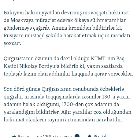
İNFOQRAFIKA
AZƏRBAYCAN ƏDƏBIYYATI KITABXANASI
MISSIYAMIZ
BIZI IZLƏ
Bakiyevi hakimiyyətdən devirmiş müvəqqəti hökumət
KARIKATURA
İSLAM VƏ DEMOKRATIYA
PEŞƏ ETIKASI VƏ JURNALISTIKA STANDARTLARIMIZ
də Moskvaya müraciət edərək ölkəyə sülhməramlılar
göndərməyə çağırıb. Amma kremldən bildirirlər ki,
İZ - MƏDƏNIYYƏT PROQRAMI
MATERIALLARIMIZDAN ISTIFADƏ
Rusiyanı müstəqil şəkildə hərəkət etmək üçün mandatı
AZADLIQRADIOSU MOBIL TELEFONUNUZDA
RFE/RL-in bütün saytları
yoxdur.
BIZIMLƏ ƏLAQƏ
Qırğızıstanın özünün də daxil olduğu KTMT-nın Baş
XƏBƏR BÜLLETENLƏRIMIZ
Katibi Nikolay Bordyuja bildirib ki, yaxın saatlarda
toplaşıb lazım olan addımlar haqqında qərar verəcəklər.
Son dörd gündə Qırğızıstanın cənubunda özbəklərlə
qırğızlar arasında toqquşmalarda rəsmilər 130-a yaxın
adamın həlak olduğunu, 1700-dən çox adamın da
yaralandığını bildirirlər. Ağır yaralılar çox olduğundan
hökumət ölənlərin sayının artmasından narahatdır.
Paylaş
VPN-siz açmaq
Bizi izlə