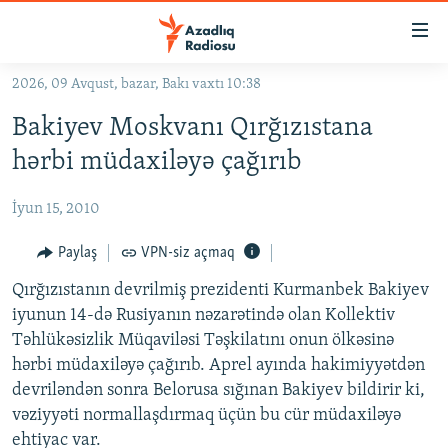
Keçid
linkləri
Əsas
2026, 09 Avqust, bazar, Bakı vaxtı 10:38
məzmuna
GÜNDƏM
Bakiyev Moskvanı Qırğızıstana
qayıt
#İZAHLA
Əsas
hərbi müdaxiləyə çağırıb
KORRUPSIOMETR
naviqasiyaya
qayıt
İyun 15, 2010
#ƏSLINDƏ
Axtarışa
FƏRQƏ BAX
Paylaş
VPN-siz açmaq
keç
QANUNI DOĞRU
Qırğızıstanın devrilmiş prezidenti Kurmanbek Bakiyev
iyunun 14-də Rusiyanın nəzarətində olan Kollektiv
ARAŞDIRMA
Təhlükəsizlik Müqaviləsi Təşkilatını onun ölkəsinə
MULTIMEDIA
hərbi müdaxiləyə çağırıb. Aprel ayında hakimiyyətdən
devriləndən sonra Belorusa sığınan Bakiyev bildirir ki,
RADIO ARXIV
VIDEO
vəziyyəti normallaşdırmaq üçün bu cür müdaxiləyə
HAQQIMIZDA
FOTOQALEREYA
OXU ZALI
ehtiyac var.