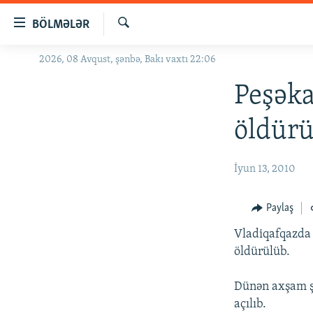
Keçid
BÖLMƏLƏR
linkləri
Axtar
Əsas
2026, 08 Avqust, şənbə, Bakı vaxtı 22:06
GÜNDƏM
məzmuna
#İZAHLA
Peşək
qayıt
Əsas
KORRUPSIOMETR
öldür
naviqasiyaya
#ƏSLINDƏ
qayıt
Axtarışa
FƏRQƏ BAX
İyun 13, 2010
keç
QANUNI DOĞRU
Paylaş
ARAŞDIRMA
Vladiqafqazda
MULTIMEDIA
öldürülüb.
RADIO ARXIV
VIDEO
Dünən axşam şə
HAQQIMIZDA
FOTOQALEREYA
OXU ZALI
açılıb.