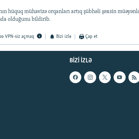
nın hüquq mühavizə orqanları artıq şübhəli şəxsin müəyənləş
şda olduğunu bildirib.
VPN-siz açmaq
Bizi izlə
Çap et
BIZI IZLƏ