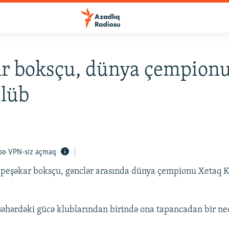
ar boksçu, dünya çempion
ülüb
VPN-siz açmaq
 peşəkar boksçu, gənclər arasında dünya çempionu Xetaq 
hərdəki gücə klublarından birində ona tapancadan bir neç