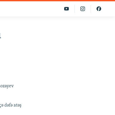
u
Kozayev
ə dəfə atəş