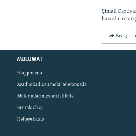
İNFOQRAFIKA
AZƏRBAYCAN ƏDƏBIYYATI KITABXANASI
MISSIYAMIZ
Şimali Osetiya
KARIKATURA
İSLAM VƏ DEMOKRATIYA
PEŞƏ ETIKASI VƏ JURNALISTIKA
STANDARTLARIMIZ
hazırda axtarı
İZ - MƏDƏNIYYƏT PROQRAMI
MATERIALLARIMIZDAN ISTIFADƏ
Paylaş
AZADLIQRADIOSU MOBIL TELEFONUNUZDA
BIZIMLƏ ƏLAQƏ
MƏLUMAT
XƏBƏR BÜLLETENLƏRIMIZ
Haqqımızda
AzadlıqRadiosu mobil telefonuzda
Materiallarımızdan istifadə
Bizimlə əlaqə
Həftəyə baxış
BIZI IZLƏ