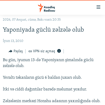
Keçid
linkləri
Əsas
2026, 07 Avqust, cümə, Bakı vaxtı 20:35
məzmuna
GÜNDƏM
Yaponiyada güclü zəlzələ olub
qayıt
#İZAHLA
Əsas
İyun 13, 2010
KORRUPSIOMETR
naviqasiyaya
qayıt
#ƏSLINDƏ
Paylaş
VPN-siz açmaq
Axtarışa
FƏRQƏ BAX
keç
Bu gün, iyunun 13-də Yaponiyanın şimalında güclü
zəlzələ olub.
QANUNI DOĞRU
ARAŞDIRMA
Yeraltı təkanların gücü 6 baldan juxarı olub.
MULTIMEDIA
İtki və ciddi dağıntılar barədə məlumat yoxdur.
RADIO ARXIV
VIDEO
HAQQIMIZDA
Zəlzələnin mərkəzi Honshu adasının yaxınlığında olub.
FOTOQALEREYA
OXU ZALI