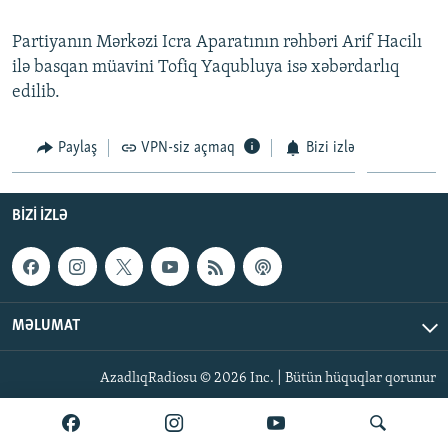
İNFOQRAFIKA
AZƏRBAYCAN ƏDƏBIYYATI KITABXANASI
MISSIYAMIZ
BIZI IZLƏ
Partiyanın Mərkəzi Icra Aparatının rəhbəri Arif Hacilı
KARIKATURA
İSLAM VƏ DEMOKRATIYA
PEŞƏ ETIKASI VƏ JURNALISTIKA STANDARTLARIMIZ
ilə basqan müavini Tofiq Yaqubluya isə xəbərdarlıq
edilib.
İZ - MƏDƏNIYYƏT PROQRAMI
MATERIALLARIMIZDAN ISTIFADƏ
AZADLIQRADIOSU MOBIL TELEFONUNUZDA
RFE/RL-in bütün saytları
Paylaş
VPN-siz açmaq
Bizi izlə
BIZIMLƏ ƏLAQƏ
XƏBƏR BÜLLETENLƏRIMIZ
BIZI IZLƏ
MƏLUMAT
AzadlıqRadiosu © 2026 Inc. | Bütün hüquqlar qorunur