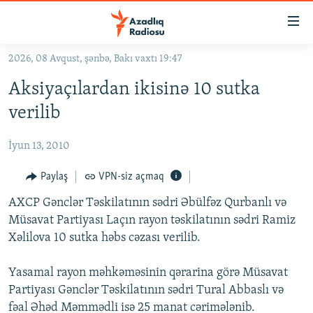
Keçid
linkləri
Əsas
2026, 08 Avqust, şənbə, Bakı vaxtı 19:47
məzmuna
GÜNDƏM
Aksiyaçılardan ikisinə 10 sutka
qayıt
#İZAHLA
Əsas
verilib
KORRUPSIOMETR
naviqasiyaya
qayıt
İyun 13, 2010
#ƏSLINDƏ
Axtarışa
FƏRQƏ BAX
Paylaş
VPN-siz açmaq
keç
QANUNI DOĞRU
AXCP Gənclər Təskilatının sədri Əbülfəz Qurbanlı və
Müsavat Partiyası Laçın rayon təskilatının sədri Ramiz
ARAŞDIRMA
Xəlilova 10 sutka həbs cəzası verilib.
MULTIMEDIA
Yasamal rayon məhkəməsinin qərarina görə Müsavat
RADIO ARXIV
VIDEO
Partiyası Gənclər Təskilatının sədri Tural Abbaslı və
HAQQIMIZDA
FOTOQALEREYA
OXU ZALI
fəal Əhəd Məmmədli isə 25 manat cərimələnib.