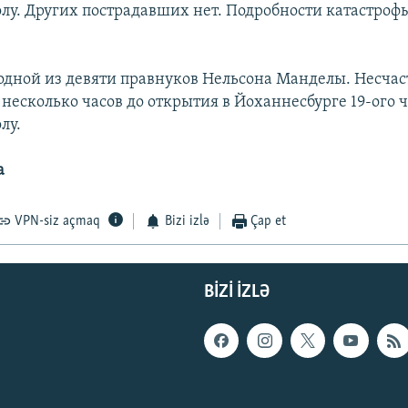
олу. Других пострадавших нет. Подробности катастроф
одной из девяти правнуков Нельсона Манделы. Несча
 несколько часов до открытия в Йоханнесбурге 19-ого
лу.
а
VPN-siz açmaq
Bizi izlə
Çap et
BIZI IZLƏ