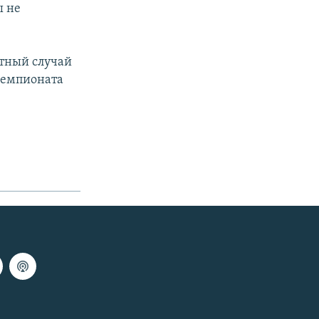
ы не
стный случай
 чемпионата