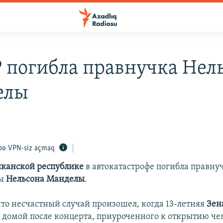
 погибла правнучка Нел
елы
VPN-siz açmaq
канской республике
в автокатастрофе погибла правн
ы
Нельсона Манделы
.
что несчастный случай произошел, когда 13-летняя
Зен
 домой после концерта, приуроченного к открытию ч