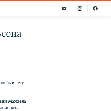
ьсона
учка бывшего
ани Мандела
емпионата