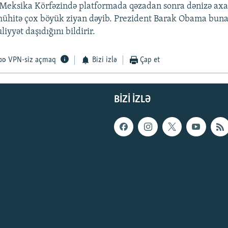
Meksika Körfəzində platformada qəzadan sonra dənizə axa
mühitə çox böyük ziyan dəyib. Prezident Barak Obama buna
liyyət daşıdığını bildirir.
VPN-siz açmaq
Bizi izlə
Çap et
BIZI IZLƏ