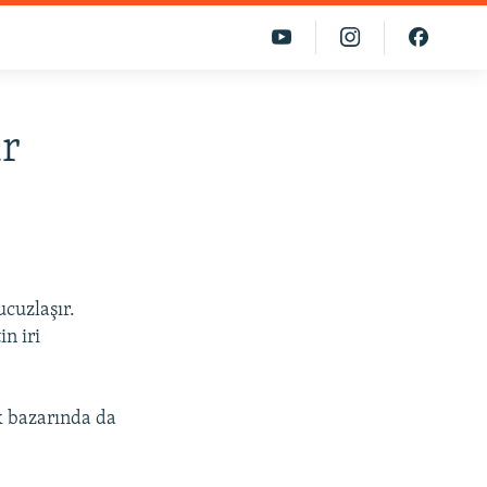
r
ucuzlaşır.
n iri
k bazarında da