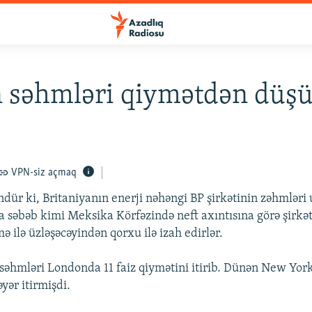
 səhmləri qiymətdən düşü
VPN-siz açmaq
ndür ki, Britaniyanın enerji nəhəngi BP şirkətinin zəhmləri 
a səbəb kimi Meksika Körfəzində neft axıntısına görə şirkəti
 ilə üzləşəcəyindən qorxu ilə izah edirlər.
səhmləri Londonda 11 faiz qiymətini itirib. Dünən New Yor
əyər itirmişdi.