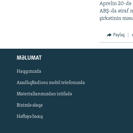
İNFOQRAFIKA
AZƏRBAYCAN ƏDƏBIYYATI KITABXANASI
MISSIYAMIZ
Aprelin 20-də 
ABŞ-da ətraf 
KARIKATURA
İSLAM VƏ DEMOKRATIYA
PEŞƏ ETIKASI VƏ JURNALISTIKA
STANDARTLARIMIZ
şirkətinin məsu
İZ - MƏDƏNIYYƏT PROQRAMI
MATERIALLARIMIZDAN ISTIFADƏ
Paylaş
AZADLIQRADIOSU MOBIL TELEFONUNUZDA
BIZIMLƏ ƏLAQƏ
MƏLUMAT
XƏBƏR BÜLLETENLƏRIMIZ
Haqqımızda
AzadlıqRadiosu mobil telefonuzda
Materiallarımızdan istifadə
Bizimlə əlaqə
Həftəyə baxış
BIZI IZLƏ