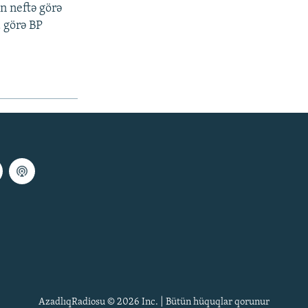
n neftə görə
 görə BP
AzadlıqRadiosu © 2026 Inc. | Bütün hüquqlar qorunur