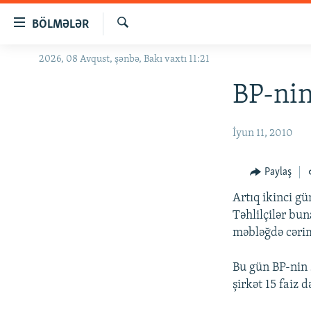
Keçid
BÖLMƏLƏR
linkləri
Axtar
Əsas
2026, 08 Avqust, şənbə, Bakı vaxtı 11:21
GÜNDƏM
məzmuna
#İZAHLA
BP-nin
qayıt
Əsas
KORRUPSIOMETR
naviqasiyaya
İyun 11, 2010
#ƏSLINDƏ
qayıt
Axtarışa
FƏRQƏ BAX
Paylaş
keç
QANUNI DOĞRU
Artıq ikinci gü
ARAŞDIRMA
Təhlilçilər bun
məbləğdə cərimə
MULTIMEDIA
RADIO ARXIV
VIDEO
Bu gün BP-nin 
şirkət 15 faiz d
HAQQIMIZDA
FOTOQALEREYA
OXU ZALI