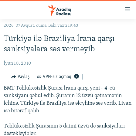
Keçid
linkləri
Əsas
2026, 07 Avqust, cümə, Bakı vaxtı 19:43
məzmuna
GÜNDƏM
Türkiyə ilə Braziliya İrana qarşı
qayıt
#İZAHLA
Əsas
sanksiyalara səs verməyib
KORRUPSIOMETR
naviqasiyaya
qayıt
İyun 10, 2010
#ƏSLINDƏ
Axtarışa
FƏRQƏ BAX
Paylaş
VPN-siz açmaq
keç
QANUNI DOĞRU
BMT Təhlükəsizlik Şurası İrana qarşı yeni - 4-cü
sanksiyanı qəbul edib. Şuranın 12 üzvü qətnamənin
ARAŞDIRMA
lehinə, Türkiyə ilə Braziliya isə əleyhinə səs verib. Livan
MULTIMEDIA
isə bitərəf qalıb.
RADIO ARXIV
VIDEO
Təhlükəsizlik Şurasının 5 daimi üzvü də sanksiyaları
HAQQIMIZDA
FOTOQALEREYA
OXU ZALI
dəstəkləyiblər.