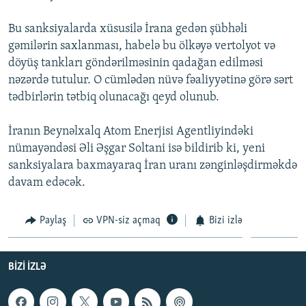
İNFOQRAFIKA
AZƏRBAYCAN ƏDƏBIYYATI KITABXANASI
MISSIYAMIZ
BIZI IZLƏ
Bu sanksiyalarda xüsusilə İrana gedən şübhəli
KARIKATURA
İSLAM VƏ DEMOKRATIYA
PEŞƏ ETIKASI VƏ JURNALISTIKA STANDARTLARIMIZ
gəmilərin saxlanması, habelə bu ölkəyə vertolyot və
döyüş tankları göndərilməsinin qadağan edilməsi
İZ - MƏDƏNIYYƏT PROQRAMI
MATERIALLARIMIZDAN ISTIFADƏ
nəzərdə tutulur. O cümlədən nüvə fəaliyyətinə görə sərt
AZADLIQRADIOSU MOBIL TELEFONUNUZDA
RFE/RL-in bütün saytları
tədbirlərin tətbiq olunacağı qeyd olunub.
BIZIMLƏ ƏLAQƏ
İranın Beynəlxalq Atom Enerjisi Agentliyindəki
XƏBƏR BÜLLETENLƏRIMIZ
nümayəndəsi Əli Əşgar Soltani isə bildirib ki, yeni
sanksiyalara baxmayaraq İran uranı zənginləşdirməkdə
davam edəcək.
Paylaş
VPN-siz açmaq
Bizi izlə
BIZI IZLƏ