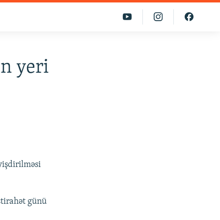
n yeri
işdirilməsi
istirahət günü