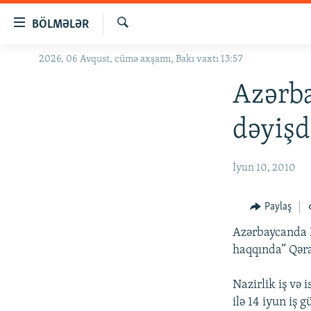
Keçid
BÖLMƏLƏR
linkləri
Axtar
Əsas
2026, 06 Avqust, cümə axşamı, Bakı vaxtı 13:57
GÜNDƏM
məzmuna
#İZAHLA
Azərba
qayıt
Əsas
KORRUPSIOMETR
dəyişd
naviqasiyaya
#ƏSLINDƏ
qayıt
Axtarışa
FƏRQƏ BAX
İyun 10, 2010
keç
QANUNI DOĞRU
Paylaş
ARAŞDIRMA
Azərbaycanda N
MULTIMEDIA
haqqında” Qəra
RADIO ARXIV
VIDEO
Nazirlik iş və 
HAQQIMIZDA
FOTOQALEREYA
OXU ZALI
ilə 14 iyun iş 