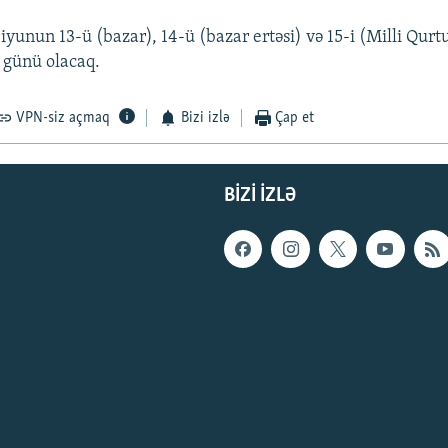
 iyunun 13-ü (bazar), 14-ü (bazar ertəsi) və 15-i (Milli Qur
ş günü olacaq.
VPN-siz açmaq
Bizi izlə
Çap et
BIZI IZLƏ