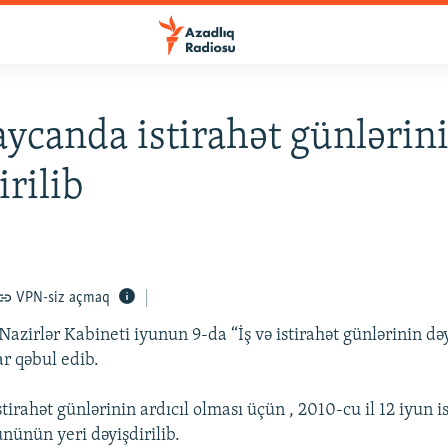
ycanda istirahət günlərini
irilib
VPN-siz açmaq
azirlər Kabineti iyunun 9-da “İş və istirahət günlərinin dəy
r qəbul edib.
istirahət günlərinin ardıcıl olması üçün , 2010-cu il 12 iyun 
gününün yeri dəyişdirilib.