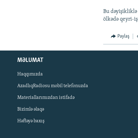
İNFOQRAFIKA
AZƏRBAYCAN ƏDƏBIYYATI KITABXANASI
MISSIYAMIZ
Bu dəyişikliklə
KARIKATURA
İSLAM VƏ DEMOKRATIYA
PEŞƏ ETIKASI VƏ JURNALISTIKA
STANDARTLARIMIZ
ölkədə qeyri-i
İZ - MƏDƏNIYYƏT PROQRAMI
MATERIALLARIMIZDAN ISTIFADƏ
Paylaş
AZADLIQRADIOSU MOBIL TELEFONUNUZDA
BIZIMLƏ ƏLAQƏ
MƏLUMAT
XƏBƏR BÜLLETENLƏRIMIZ
Haqqımızda
AzadlıqRadiosu mobil telefonuzda
Materiallarımızdan istifadə
Bizimlə əlaqə
Həftəyə baxış
BIZI IZLƏ