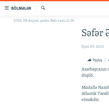
Keçid
BÖLMƏLƏR
linkləri
Axtar
Əsas
2026, 08 Avqust, şənbə, Bakı vaxtı 21:36
GÜNDƏM
məzmuna
#İZAHLA
Səfər 
qayıt
Əsas
KORRUPSIOMETR
naviqasiyaya
İyun 09, 2010
#ƏSLINDƏ
qayıt
Axtarışa
FƏRQƏ BAX
Paylaş
keç
QANUNI DOĞRU
Azərbaycanın m
ARAŞDIRMA
düşüb.
MULTIMEDIA
Müdafiə Nazirl
RADIO ARXIV
VIDEO
Atlantik Tərəf
etməkdir.
HAQQIMIZDA
FOTOQALEREYA
OXU ZALI