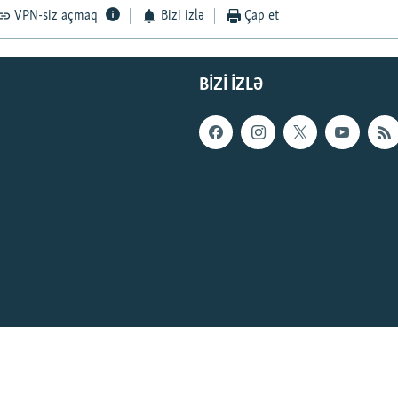
VPN-siz açmaq
Bizi izlə
Çap et
BIZI IZLƏ