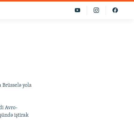
b
 Brüsselə yola
di Avro-
şündə iştirak