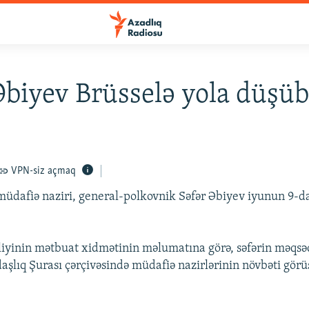
Əbiyev Brüsselə yola düşü
VPN-siz açmaq
üdafiə naziri, general-polkovnik Səfər Əbiyev iyunun 9-da
iyinin mətbuat xidmətinin məlumatına görə, səfərin məqsə
daşlıq Şurası çərçivəsində müdafiə nazirlərinin növbəti görü