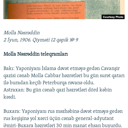
İNFOQRAFIKA
AZƏRBAYCAN ƏDƏBIYYATI KITABXANASI
MISSIYAMIZ
BIZI IZLƏ
KARIKATURA
İSLAM VƏ DEMOKRATIYA
PEŞƏ ETIKASI VƏ JURNALISTIKA STANDARTLARIMIZ
İZ - MƏDƏNIYYƏT PROQRAMI
MATERIALLARIMIZDAN ISTIFADƏ
Molla Nəsrəddin
AZADLIQRADIOSU MOBIL TELEFONUNUZDA
RFE/RL-in bütün saytları
2 İyun, 1906. Qiyməti 12 qəpik № 9
BIZIMLƏ ƏLAQƏ
Molla Nəsrəddin teleqramları
XƏBƏR BÜLLETENLƏRIMIZ
Bakı: Yaponiyanı İslama dəvət etməyə gedən Cavanşir
qazisi cənab Molla Cabbar həzrətləri bu gün surət qatarı
ilə buradan keçib Peterburqa rəvanə oldu.
Astraxan: Bu gün cənab qazi həzrətləri dörd kəbin
kəsdi.
Buxara: Yaponiyanı rus məzhəbinə dəvət etməyə gedən
rus keşişinə yol xərci üçün cənab general-adyutant
Əmiri-Buxara həzrətləri 30 min manat ehsan buyurdu.