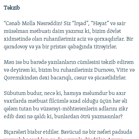
Təkzib
“Cənab Molla Nəsrəddin! Siz “İrşad”, “Həyat” və sair
müsəlman mətbuatı daim yazırsız ki, bizim dövlət
xidmətində olan ruhanilərimiz aciz və qorxaqdırlar. Bir
qaradovoy və ya bir pristav qabağında titrəyirlər.
Mən isə bu barədə yazılanların cümləsini təkzib edirəm
və deyirəm ki, bizim bu ruhanilərimiz Durnovo, Vitte və
Qoremıkindən dəxi bacarıqlı, cəsur və şücaətlidirlər.
Sübutum budur, necə ki, hamıya məlumdur bu axır
vaxtlarda mətbuat filcümlə azad olduğu üçün hər əli
qələm tutan bu vüzərayi-möhtərəmlərin adlarını zikr
edib dəxi nə qaldı ki, bunlardan ötrü yazmasınlar?
Biçarələri biabır etdilər. Bavücud nə bir nəfəri padsuda