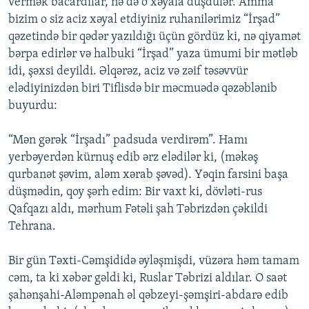
vermək bacardılar, nə də o xəyala düşdülər. Amma
bizim o siz aciz xəyal etdiyiniz ruhanilərimiz “İrşad”
qəzetində bir qədər yazıldığı üçün gördüz ki, nə qiyamət
bərpa edirlər və halbuki “İrşad” yaza ümumi bir mətləb
idi, şəxsi deyildi. Əlqərəz, aciz və zəif təsəvvür
elədiyinizdən biri Tiflisdə bir məcmuədə qəzəblənib
buyurdu:
“Mən gərək “İrşadı” padsuda verdirəm”. Hamı
yerbəyerdən kürnuş edib ərz elədilər ki, (məkəş
qurbanət şəvim, aləm xərab şəvəd). Yəqin farsini başa
düşmədin, qoy şərh edim: Bir vaxt ki, dövləti-rus
Qafqazı aldı, mərhum Fətəli şah Təbrizdən çəkildi
Tehrana.
Bir gün Təxti-Cəmşididə əyləşmişdi, vüzəra həm tamam
cəm, ta ki xəbər gəldi ki, Ruslar Təbrizi aldılar. O saət
şahənşahi-Aləmpənah əl qəbzeyi-şəmşiri-abdarə edib