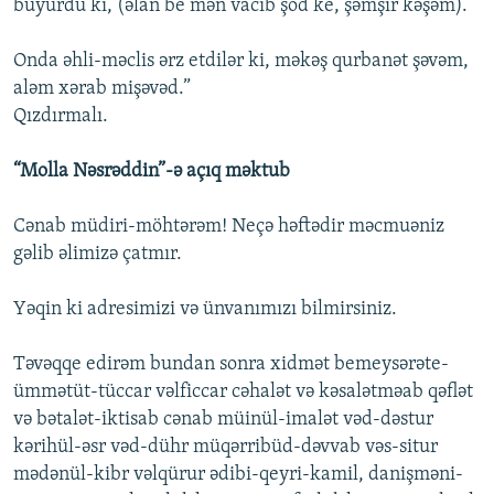
buyurdu ki, (əlan be mən vacib şod ke, şəmşir kəşəm).
Onda əhli-məclis ərz etdilər ki, məkəş qurbanət şəvəm,
aləm xərab mişəvəd.”
Qızdırmalı.
“Molla Nəsrəddin”-ə açıq məktub
Cənab müdiri-möhtərəm! Neçə həftədir məcmuəniz
gəlib əlimizə çatmır.
Yəqin ki adresimizi və ünvanımızı bilmirsiniz.
Təvəqqe edirəm bundan sonra xidmət bemeysərəte-
ümmətüt-tüccar vəlficcar cəhalət və kəsalətməab qəflət
və bətalət-iktisab cənab müinül-imalət vəd-dəstur
kərihül-əsr vəd-dühr müqərribüd-dəvvab vəs-situr
mədənül-kibr vəlqürur ədibi-qeyri-kamil, danişməni-