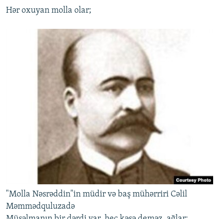
Hər oxuyan molla olar;
"Molla Nəsrəddin"in müdir və baş mühərriri Cəlil
Məmmədquluzadə
Müsəlmanın bir dərdi var, heç kəsə deməz, ağlar;