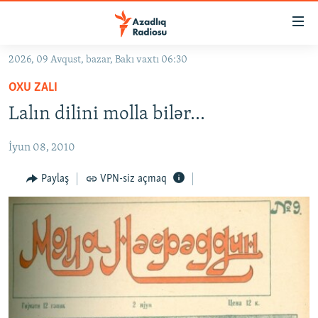
Keçid
linkləri
Əsas
2026, 09 Avqust, bazar, Bakı vaxtı 06:30
məzmuna
GÜNDƏM
OXU ZALI
qayıt
#İZAHLA
Əsas
Lalın dilini molla bilər...
KORRUPSIOMETR
naviqasiyaya
qayıt
İyun 08, 2010
#ƏSLINDƏ
Axtarışa
FƏRQƏ BAX
Paylaş
VPN-siz açmaq
keç
QANUNI DOĞRU
ARAŞDIRMA
MULTIMEDIA
RADIO ARXIV
VIDEO
HAQQIMIZDA
FOTOQALEREYA
OXU ZALI