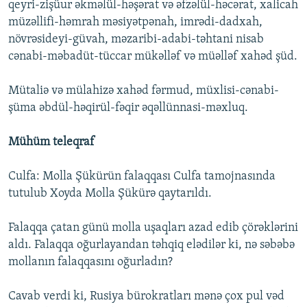
qeyri-zişüur əkməlül-həşərat və əfzəlül-həcərat, xalicah
müzəllifi-həmrah məsiyətpənah, imrədi-dadxah,
növrəsideyi-güvah, məzaribi-adabi-təhtani nisab
cənabi-məbadüt-tüccar mükəlləf və müəlləf xahəd şüd.
Mütaliə və mülahizə xahəd fərmud, müxlisi-cənabi-
şüma əbdül-həqirül-fəqir əqəllünnasi-məxluq.
Mühüm teleqraf
Culfa: Molla Şükürün falaqqası Culfa tamojnasında
tutulub Xoyda Molla Şükürə qaytarıldı.
Falaqqa çatan günü molla uşaqları azad edib çörəklərini
aldı. Falaqqa oğurlayandan təhqiq elədilər ki, nə səbəbə
mollanın falaqqasını oğurladın?
Cavab verdi ki, Rusiya bürokratları mənə çox pul vəd