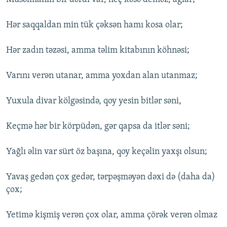
Hər saqqaldan min tük çəksən hamı kosa olar;
Hər zadın təzəsi, amma təlim kitabının köhnəsi;
Varını verən utanar, amma yoxdan alan utanmaz;
Yuxula divar kölgəsində, qoy yesin bitlər səni,
Keçmə hər bir körpüdən, gər qapsa da itlər səni;
Yağlı əlin var sürt öz başına, qoy keçəlin yaxşı olsun;
Yavaş gedən çox gedər, tərpəşməyən dəxi də (daha da)
çox;
Yetimə kişmiş verən çox olar, amma çörək verən olmaz