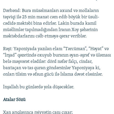
Dərbənd: Bura müsəlmanları axund və mollaların
təşviqi ilə 25 min manat cəm edib böyük bir üsuli-
cədidə məktəbi bina edirlər. Lakin burada kamil
müəllimlər tapılmadığından İranın Xoy şəhərinin
məktəbdarlarını cəlb etməyə qərar veriblər.
Rəşt: Yaponiyada yazılan elanı “Tərcüman”, “Həyat” və
“İrşad” qəzetində oxuyub buranın əyan-əşrəf və üləması
belə məşvərət elədilər: dörd nəfər falçı, cindar,
baxtaçan və tas quran göndərsinlər Yaponiyaya ki,
onları tilsim və əfsun gücü ilə İslama dəvət eləsinlər.
İnşallah bu günlərdə yola düşəcəklər.
Atalar Sözü
Xan arıqlayınca rəiyyətin canı çıxar;