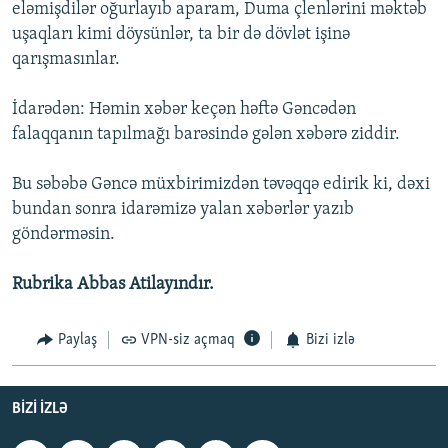
eləmişdilər oğurlayıb aparam, Duma çlenlərini məktəb
uşaqları kimi döysünlər, ta bir də dövlət işinə
qarışmasınlar.
İdarədən: Həmin xəbər keçən həftə Gəncədən
falaqqanın tapılmağı barəsində gələn xəbərə ziddir.
Bu səbəbə Gəncə müxbirimizdən təvəqqə edirik ki, dəxi
bundan sonra idarəmizə yalan xəbərlər yazıb
göndərməsin.
Rubrika Abbas Atilayındır.
Paylaş
VPN-siz açmaq
Bizi izlə
BIZI IZLƏ