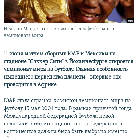
İNFOQRAFIKA
AZƏRBAYCAN ƏDƏBIYYATI KITABXANASI
MISSIYAMIZ
BIZI IZLƏ
KARIKATURA
İSLAM VƏ DEMOKRATIYA
PEŞƏ ETIKASI VƏ JURNALISTIKA STANDARTLARIMIZ
İZ - MƏDƏNIYYƏT PROQRAMI
MATERIALLARIMIZDAN ISTIFADƏ
Нельсон Мандела с главным трофеем футбольного
чемпионата мира
AZADLIQRADIOSU MOBIL TELEFONUNUZDA
RFE/RL-in bütün saytları
BIZIMLƏ ƏLAQƏ
11 июня матчем сборных ЮАР и Мексики на
XƏBƏR BÜLLETENLƏRIMIZ
стадионе "Соккер Сити" в Йоханнесбурге откроется
чемпионат мира по футболу. Главная особенность
нынешнего первенства планеты - впервые оно
проводится в Африке
ЮАР
стала страной-хозяйкой чемпионата мира по
футболу 15 мая 2004 года. В рамках принятой тогда
Международной федерацией футбола новой
политики ротации национальных федераций и
континентов должна была быть выбрана именно