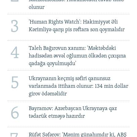
olunur
3
'Human Rights Watch': Hakimiyyət Əli
Kərimliyə qarşı pis rəftara son qoymalıdır
4
Taleh Bağırovun xanımı: 'Məktəbdəki
hadisədən əvvəl oğlumun ölkədən çıxışına
qadağa qoyulmuşdu'
5
Ukraynanın keçmiş səfiri qanunsuz
varlanmada ittiham olunur: 134 min dollar
girov ödəməlidir
6
Bayramov: Azərbaycan Ukraynaya qaz
tədarük etməyə hazırdır
Rüfət Səfərov: 'Mənim günahımdır ki, ABŞ