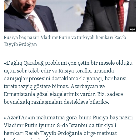
İNFOQRAFIKA
AZƏRBAYCAN ƏDƏBIYYATI KITABXANASI
MISSIYAMIZ
BIZI IZLƏ
KARIKATURA
İSLAM VƏ DEMOKRATIYA
PEŞƏ ETIKASI VƏ JURNALISTIKA STANDARTLARIMIZ
İZ - MƏDƏNIYYƏT PROQRAMI
MATERIALLARIMIZDAN ISTIFADƏ
Rusiya baş naziri Vladimr Putin və türkiyəli həmkarı Rəcəb
AZADLIQRADIOSU MOBIL TELEFONUNUZDA
RFE/RL-in bütün saytları
Tayyib Ərdoğan
BIZIMLƏ ƏLAQƏ
XƏBƏR BÜLLETENLƏRIMIZ
«Dağlıq Qarabağ problemi çox çətin bir məsələ olduğu
üçün səbr tələb edir və Rusiya tərəflər arasında
danışıqlar prosesini dəstəkləməklə yanaşı, hər hansı
tərəfə təzyiq göstərə bilməz. Azərbaycan və
Ermənistanla gözəl əlaqələrimiz vardır. Biz, sadəcə
beynəlxalq razılaşmaları dəstəkləyə bilərik».
«AzərTAc»ın məlumatına görə, bunu Rusiya baş naziri
Vladimr Putin iyunun 8-də İstanbulda türkiyəli
həmkarı Rəcəb Tayyib Ərdoğanla birgə mətbuat