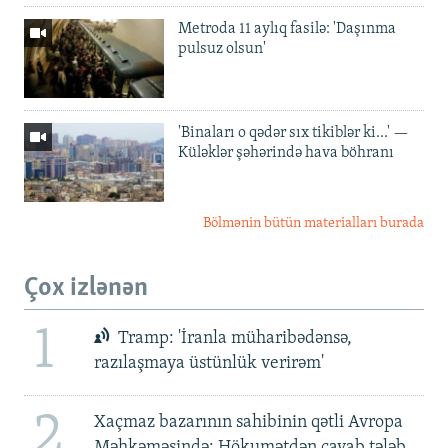
Metroda 11 aylıq fasilə: 'Daşınma
pulsuz olsun'
'Binaları o qədər sıx tikiblər ki...' —
Küləklər şəhərində hava böhranı
Bölmənin bütün materialları burada
Çox izlənən
1
Tramp: 'İranla müharibədənsə,
razılaşmaya üstünlük verirəm'
2
Xaçmaz bazarının sahibinin qətli Avropa
Məhkəməsində: Hökumətdən cavab tələb