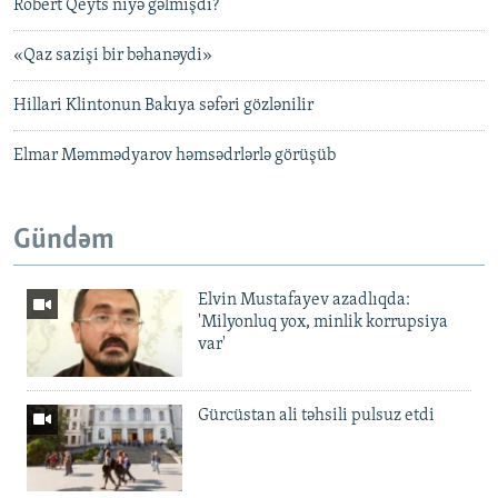
Robert Qeyts niyə gəlmişdi?
«Qaz sazişi bir bəhanəydi»
Hillari Klintonun Bakıya səfəri gözlənilir
Elmar Məmmədyarov həmsədrlərlə görüşüb
Gündəm
Elvin Mustafayev azadlıqda:
'Milyonluq yox, minlik korrupsiya
var'
Gürcüstan ali təhsili pulsuz etdi