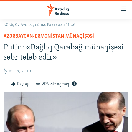
Keçid
linkləri
Əsas
2026, 07 Avqust, cümə, Bakı vaxtı 11:26
məzmuna
GÜNDƏM
AZƏRBAYCAN-ERMƏNISTAN MÜNAQIŞƏSI
qayıt
#İZAHLA
Əsas
Putin: «Dağlıq Qarabağ münaqişəsi
KORRUPSIOMETR
naviqasiyaya
səbr tələb edir»
qayıt
#ƏSLINDƏ
Axtarışa
İyun 08, 2010
FƏRQƏ BAX
keç
QANUNI DOĞRU
Paylaş
VPN-siz açmaq
ARAŞDIRMA
MULTIMEDIA
RADIO ARXIV
VIDEO
HAQQIMIZDA
FOTOQALEREYA
OXU ZALI