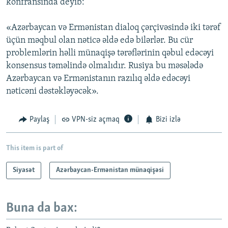
konfransında deyib:
«Azərbaycan və Ermənistan dialoq çərçivəsində iki tərəf
üçün məqbul olan nəticə əldə edə bilərlər. Bu cür
problemlərin həlli münaqişə tərəflərinin qəbul edəcəyi
konsensus təməlində olmalıdır. Rusiya bu məsələdə
Azərbaycan və Ermənistanın razılıq əldə edəcəyi
nəticəni dəstəkləyəcək».
Paylaş
VPN-siz açmaq
Bizi izlə
This item is part of
Siyasət
Azərbaycan-Ermənistan münaqişəsi
Buna da bax: