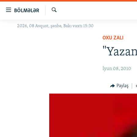
Keçid
BÖLMƏLƏR
linkləri
Axtar
Əsas
2026, 08 Avqust, şənbə, Bakı vaxtı 15:30
GÜNDƏM
məzmuna
OXU ZALI
#İZAHLA
qayıt
Əsas
"Yazan
KORRUPSIOMETR
naviqasiyaya
#ƏSLINDƏ
qayıt
İyun 08, 2010
Axtarışa
FƏRQƏ BAX
keç
QANUNI DOĞRU
Paylaş
ARAŞDIRMA
MULTIMEDIA
RADIO ARXIV
VIDEO
HAQQIMIZDA
FOTOQALEREYA
OXU ZALI