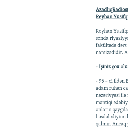
AzadlıqRadiosu
Reyhan Yusifqı
Reyhan Yusifqı
sonda riyaziyya
fakültədə dərs 
namizədidir. A
- İşiniz çox ol
- 95 – ci ildən
adam ruhən cava
nəzəriyyəsi il
məntiqi ədəbiy
onların qayğıl
bəsdələdiyim d
qalmır. Ancaq