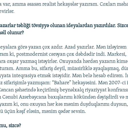
a var, amma əsasən realist hekayələr yazıram. Coxları məh
virlər.
yazarlar təbliği tövsiyyə olunan ideyalardan yazırdılar. Siz
həll olunur?
deyalara görə yazan çox azdır. Azad yazırlar. Mən izləyirəm
ıram ki, postmodernist cərəyan çox dəbdədir indi. Markesi,
ara oxşar yazmaq istəyirlər. Oxuyanda hərdən yazarın kim
tuturam. Amma bu, sifariş deyil, müasirliklə ayaqlaşmaq, d
yyata inteqrasiya etmək istəyidir. Mən belə hesab edirəm. 
z sifarişimlə yazmışam: “Bahare” hekayəsini. Mən 2007-ci i
Zəncan şəhərində keçirilmiş beynəlxalq riyaziyyat konfran
 Cənubi Azərbaycana baxışlarımı kökündən dəyişdirdi və m
 yazım ki, onu oxuyan hər kəs mənim duyduqlarımı duysun
ü üçün kəşf eləsin, mənim qədər sevsin.
mu, sizcə?