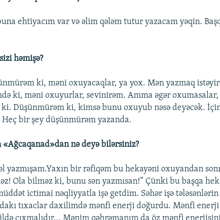
 buna ehtiyacım var və əlim qələm tutur yazacam yəqin. Baş
sizi həmişə?
ünmürəm ki, məni oxuyacaqlar, ya yox. Mən yazmaq istəyi
ndə ki, məni oxuyurlar, sevinirəm. Amma əgər oxumasalar
 ki. Düşünmürəm ki, kimsə bunu oxuyub nəsə deyəcək. İçi
. Heç bir şey düşünmürəm yazanda.
n «Ağcaqanad»dan nə deyə bilərsiniz?
vvəl yazmışam.Yaxın bir rəfiqəm bu hekayəni oxuyandan so
məz! Ola bilməz ki, bunu sən yazmısan!” Çünki bu başqa he
üddət ictimai nəqliyyatla işə getdim. Səhər işə tələsənlərin 
rdakı tıxaclar daxilimdə mənfi enerji doğurdu. Mənfi enerj
kildə çıxmalıdır... Mənim qəhrəmanım da öz mənfi enerjisi