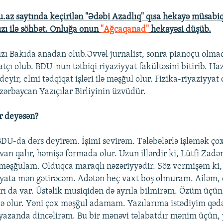
.az saytında keçirilən "Ədəbi Azadlıq" qısa hekayə müsabiqə
zı ilə söhbət.
Onluğa onun
"Ağcaqanad"
hekayəsi düşüb.
zı Bakıda anadan olub.Əvvəl jurnalist, sonra pianoçu olmaq
tçı olub. BDU-nun tətbiqi riyaziyyat fakültəsini bitirib. H
deyir, elmi tədqiqat işləri ilə məşğul olur. Fizika-riyaziyyat 
zərbaycan Yazıçılar Birliyinin üzvüdür.
ur deyəsən?
 BDU-da dərs deyirəm. İşimi sevirəm. Tələbələrlə işləmək ço
n qalır, həmişə formada olur. Uzun illərdir ki, Lütfi Zadən
ə məşğulam. Olduqca maraqlı nəzəriyyədir. Söz vermişəm ki, 
yata mən gətirəcəm. Adətən heç vaxt boş olmuram. Ailəm, 
arı da var. Üstəlik musiqidən də ayrıla bilmirəm. Özüm üçün 
ə olur. Yəni çox məşğul adamam. Yazılarıma istədiyim qəd
 yazanda dincəlirəm. Bu bir mənəvi təlabatdır mənim üçün