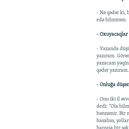
- Nə qədər ki,
edə bilmirəm.
- Oxuyacaqlar 
- Yazanda düş
yazıram. Görə
yazacam yəqin
qədər yazıram
- Onluğa düşə
- Onu iki il ə
dedi: “Ola bil
bənzəmir. Bir m
basabas, yolla
hansısa bir şə