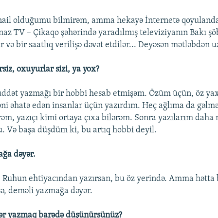
 nail olduğumu bilmirəm, amma hekayə İnternetə qoyuland
az TV – Çikaqo şəhərində yaradılmış televiziyanın Bakı ş
r və bir saatlıq verilişə dəvət etdilər... Deyəsən mətləbdən 
rsiz, oxuyurlar sizi, ya yox?
ddət yazmağı bir hobbi hesab etmişəm. Özüm üçün, öz yax
əni əhatə edən insanlar üçün yazırdım. Heç ağlıma da gəlmə
ərəm, yazıçı kimi ortaya çıxa bilərəm. Sonra yazılarım dah
u. Və başa düşdüm ki, bu artıq hobbi deyil.
ağa dəyər.
r. Ruhun ehtiyacından yazırsan, bu öz yerində. Amma hətta
ə, deməli yazmağa dəyər.
dər yazmaq barədə düşünürsünüz?