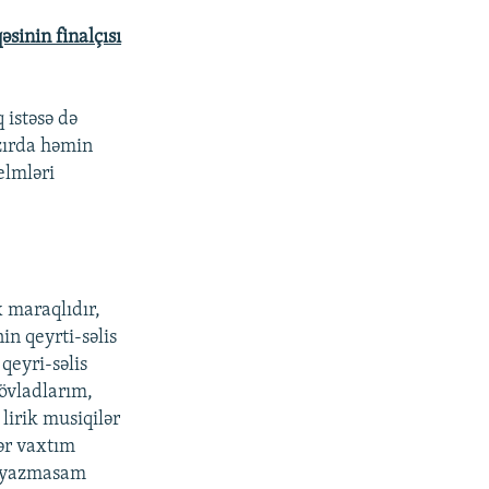
sinin finalçısı
 istəsə də
azırda həmin
elmləri
x maraqlıdır,
in qeyrti-səlis
qeyri-səlis
övladlarım,
lirik musiqilər
ər vaxtım
, yazmasam