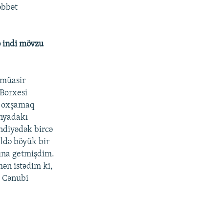
əbbət
cə indi mövzu
 müasir
 Borxesi
ə oxşamaq
ünyadakı
İndiyədək bircə
ldə böyük bir
sına getmişdim.
ən istədim ki,
, Cənubi