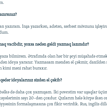
əm.
azırsınız?
an yazıram. İnşa yazarkən, adətən, sərbəst mövzunu işləyi
rdum.
aq vacibdir, yoxsa nədən gəldi yazmaq lazımdır?
ə yaza bilmirəm. Ətrafımda olan hər bir şeyi müşahıdə etmək
dən ideya yaranır. Yazmasam məndən əl çəkmir, daxildən
n kimi məni rahat buraxır.
qədər ideyalarınız sizdən əl çəkib?
bəlkə də daha çox yazmışam. İki povestim var uşaqlar üçü
kayələrimin sayı 20–dən çoxdur. Qızlarım hələ körpə ikən o
iyyəsinin formalaşmasına çox fikir verirdik. Rus, ingilis dill