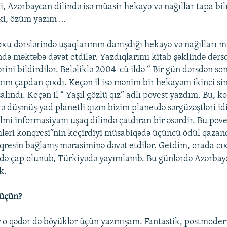
idi, Azərbaycan dilində isə müasir hekayə və nağıllar tapa b
 ki, özüm yazım …
oxu dərslərində uşaqlarımın danışdığı hekayə və nağılları 
ndə məktəbə dəvət etdilər. Yazdıqlarımı kitab şəklində dərsd
rini bildirdilər. Beləliklə 2004-cü ildə “ Bir gün dərsdən son
bım çapdan çıxdı. Keçən il isə mənim bir hekayəm ikinci si
 salındı. Keçən il “ Yaşıl gözlü qız” adlı povest yazdım. Bu, 
ə düşmüş yad planetli qızın bizim planetdə sərgüzəştləri id
elmi informasiyanı uşaq dilində çatdıran bir əsərdir. Bu po
əri konqresi”nin keçirdiyi müsabiqədə üçüncü ödül qazan
resin bağlanış mərasiminə dəvət etdilər. Getdim, orada cıx
ində çap olunub, Türkiyədə yayımlanıb. Bu günlərdə Azərbay
k.
 üçün?
 o qədər də böyüklər üçün yazmışam. Fantastik, postmodern