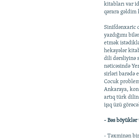
kitabları var 
qərara gəldim
Sinifdənxaric 
yazdığımı bilə
etmək istədiklə
hekayələr kita
dili dərsliyinə
nəticəsində Yer
sirləri barədə 
Cocuk probleml
Ankaraya, konq
artıq türk dil
işıq üzü görəcə
- Bəs böyüklər
- Təxminən bir