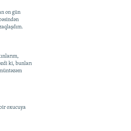
an on gün
öbəsindən
uzaqlaşdım.
ınlarım,
zdi ki, bunları
a müntəzəm
 bir oxucuya