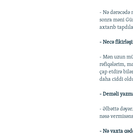
- Nə dərəcədə
sonra məni Gün
axtarıb tapdıla
- Necə fikirləşi
- Mən uzun mü
rəfiqələrim, m
çap etdirə bil
daha ciddi old
- Deməli yazm
- Əlbəttə dəyə
nəsə vermisəns
- Nə vaxta qə