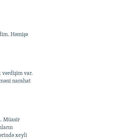
rdim. Həmişə
 vərdişim var.
 məni narahat
n. Müasir
nların
ərində xeyli