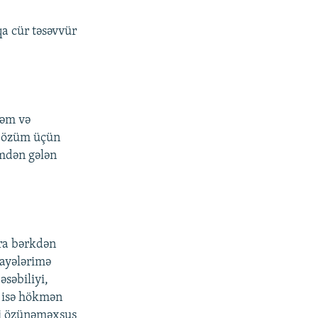
qa cür təsəvvür
rəm və
, özüm üçün
mdən gələn
nra bərkdən
kayələrimə
əsəbiliyi,
i isə hökmən
ni özünəməxsus