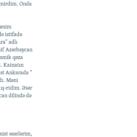
ilmirdim. Onda
mənim
ə istifadə
ra” adlı
nif Azərbaycan
kosmik qəza
i. Kainatın
vest Ankarada “
dı. Məni
ış etdim. Əsər
can dilində də
ist əsərlərim,