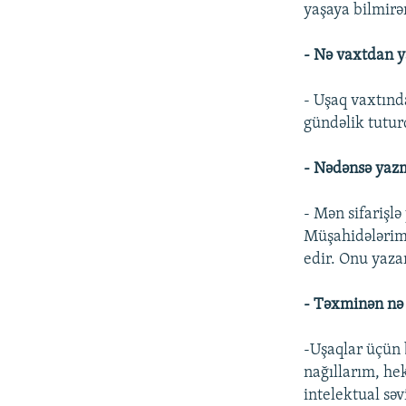
yaşaya bilmir
- Nə vaxtdan y
- Uşaq vaxtınd
gündəlik tutu
- Nədənsə yazm
- Mən sifarişl
Müşahidələrim
edir. Onu yaza
- Təxminən nə 
-Uşaqlar üçün 
nağıllarım, he
intelektual səv