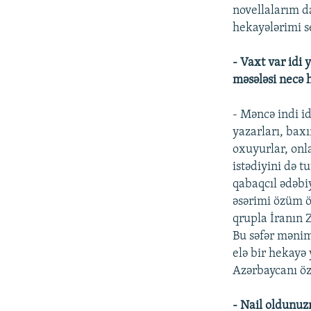
novellalarım d
hekayələrimi se
- Vaxt var idi 
məsələsi necə 
- Məncə indi i
yazarları, bax
oxuyurlar, onl
istədiyini də 
qabaqcıl ədəbi
əsərimi özüm ö
qrupla İranın 
Bu səfər mənim
elə bir hekayə
Azərbaycanı öz
- Nail oldunuz