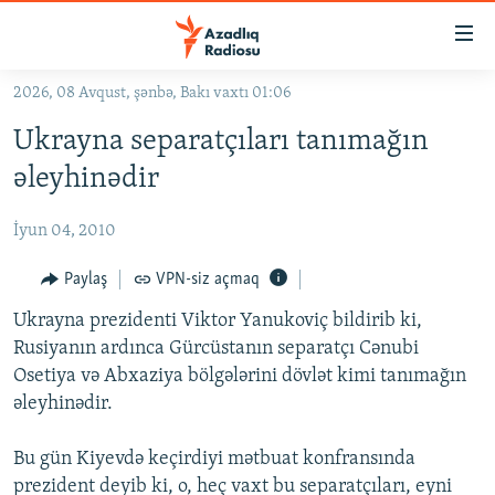
Keçid
linkləri
Əsas
2026, 08 Avqust, şənbə, Bakı vaxtı 01:06
məzmuna
GÜNDƏM
Ukrayna separatçıları tanımağın
qayıt
#İZAHLA
Əsas
əleyhinədir
KORRUPSIOMETR
naviqasiyaya
qayıt
İyun 04, 2010
#ƏSLINDƏ
Axtarışa
FƏRQƏ BAX
Paylaş
VPN-siz açmaq
keç
QANUNI DOĞRU
Ukrayna prezidenti Viktor Yanukoviç bildirib ki,
Rusiyanın ardınca Gürcüstanın separatçı Cənubi
ARAŞDIRMA
Osetiya və Abxaziya bölgələrini dövlət kimi tanımağın
MULTIMEDIA
əleyhinədir.
RADIO ARXIV
VIDEO
Bu gün Kiyevdə keçirdiyi mətbuat konfransında
HAQQIMIZDA
FOTOQALEREYA
OXU ZALI
prezident deyib ki, o, heç vaxt bu separatçıları, eyni