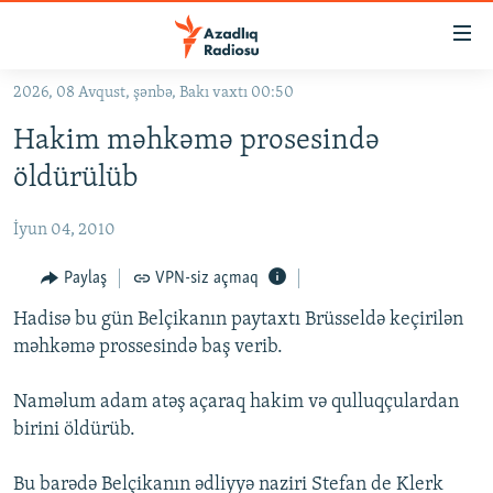
Keçid
linkləri
Əsas
2026, 08 Avqust, şənbə, Bakı vaxtı 00:50
məzmuna
GÜNDƏM
Hakim məhkəmə prosesində
qayıt
#İZAHLA
Əsas
öldürülüb
KORRUPSIOMETR
naviqasiyaya
qayıt
İyun 04, 2010
#ƏSLINDƏ
Axtarışa
FƏRQƏ BAX
Paylaş
VPN-siz açmaq
keç
QANUNI DOĞRU
Hadisə bu gün Belçikanın paytaxtı Brüsseldə keçirilən
məhkəmə prossesində baş verib.
ARAŞDIRMA
MULTIMEDIA
Naməlum adam atəş açaraq hakim və qulluqçulardan
birini öldürüb.
RADIO ARXIV
VIDEO
HAQQIMIZDA
FOTOQALEREYA
OXU ZALI
Bu barədə Belçikanın ədliyyə naziri Stefan de Klerk