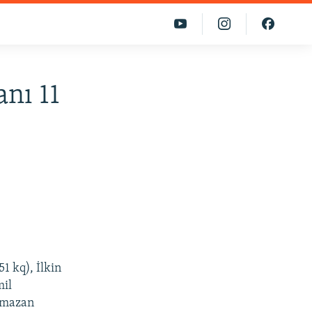
nı 11
 kq), İlkin
mil
Ramazan