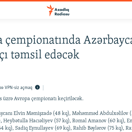
 çempionatında Azərbayca
ı təmsil edəcək
VPN-siz açmaq
 üzrə Avropa çempionatı keçiriləcək.
ycanı Elvin Məmişzadə (48 kq), Məhəmməd Abdulxəlilov (51
, Heybətulla Hacıəliyev (57 kq), Romal Amanov (60 kq), E
 kq), Sadiq Eynullayev (69 kq), Rahib Bəylərov (75 kq), 