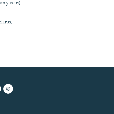
dan yuxarı)
elarus,