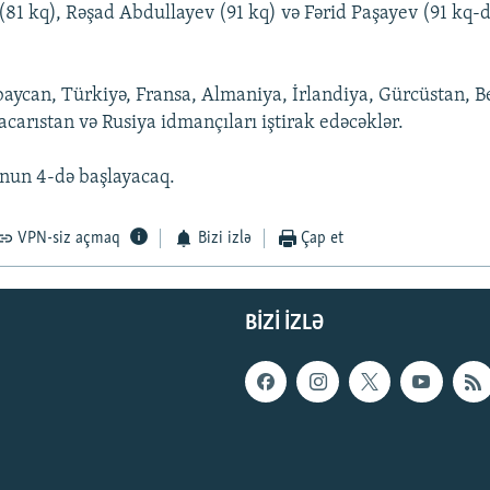
 kq), Rəşad Abdullayev (91 kq) və Fərid Paşayev (91 kq-
aycan, Türkiyə, Fransa, Almaniya, İrlandiya, Gürcüstan, B
acarıstan və Rusiya idmançıları iştirak edəcəklər.
nun 4-də başlayacaq.
VPN-siz açmaq
Bizi izlə
Çap et
BIZI IZLƏ