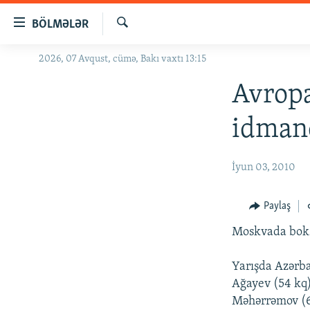
Keçid
BÖLMƏLƏR
linkləri
Axtar
Əsas
2026, 07 Avqust, cümə, Bakı vaxtı 13:15
GÜNDƏM
məzmuna
#İZAHLA
Avropa
qayıt
Əsas
KORRUPSIOMETR
idmanç
naviqasiyaya
#ƏSLINDƏ
qayıt
Axtarışa
FƏRQƏ BAX
İyun 03, 2010
keç
QANUNI DOĞRU
Paylaş
ARAŞDIRMA
Moskvada boks
MULTIMEDIA
RADIO ARXIV
VIDEO
Yarışda Azərba
Ağayev (54 kq)
HAQQIMIZDA
FOTOQALEREYA
OXU ZALI
Məhərrəmov (64