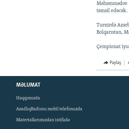
İNFOQRAFIKA
AZƏRBAYCAN ƏDƏBIYYATI KITABXANASI
MISSIYAMIZ
Məhəmmədov (81
təmsil edəcək.
KARIKATURA
İSLAM VƏ DEMOKRATIYA
PEŞƏ ETIKASI VƏ JURNALISTIKA
STANDARTLARIMIZ
İZ - MƏDƏNIYYƏT PROQRAMI
Turnirdə Azərb
MATERIALLARIMIZDAN ISTIFADƏ
Bolqarıstan, M
AZADLIQRADIOSU MOBIL TELEFONUNUZDA
Çempionat iyu
BIZIMLƏ ƏLAQƏ
XƏBƏR BÜLLETENLƏRIMIZ
Paylaş
MƏLUMAT
Haqqımızda
AzadlıqRadiosu mobil telefonuzda
Materiallarımızdan istifadə
BIZI IZLƏ