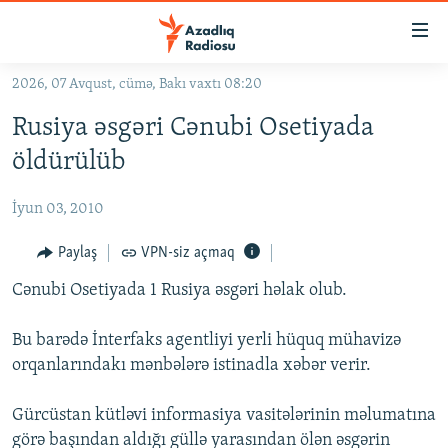
Keçid
linkləri
Əsas
2026, 07 Avqust, cümə, Bakı vaxtı 08:20
məzmuna
GÜNDƏM
Rusiya əsgəri Cənubi Osetiyada
qayıt
#İZAHLA
Əsas
öldürülüb
KORRUPSIOMETR
naviqasiyaya
qayıt
İyun 03, 2010
#ƏSLINDƏ
Axtarışa
FƏRQƏ BAX
Paylaş
VPN-siz açmaq
keç
QANUNI DOĞRU
Cənubi Osetiyada 1 Rusiya əsgəri həlak olub.
ARAŞDIRMA
Bu barədə İnterfaks agentliyi yerli hüquq mühavizə
MULTIMEDIA
orqanlarındakı mənbələrə istinadla xəbər verir.
RADIO ARXIV
VIDEO
Gürcüstan kütləvi informasiya vasitələrinin məlumatına
HAQQIMIZDA
FOTOQALEREYA
OXU ZALI
görə başından aldığı güllə yarasından ölən əsgərin