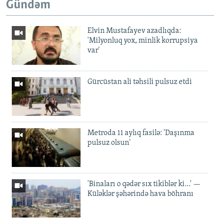
Gündəm
Elvin Mustafayev azadlıqda:
'Milyonluq yox, minlik korrupsiya
var'
Gürcüstan ali təhsili pulsuz etdi
Metroda 11 aylıq fasilə: 'Daşınma
pulsuz olsun'
'Binaları o qədər sıx tikiblər ki...' —
Küləklər şəhərində hava böhranı