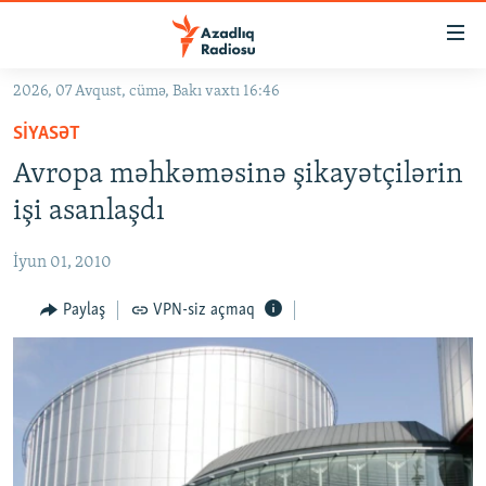
Keçid
linkləri
Əsas
2026, 07 Avqust, cümə, Bakı vaxtı 16:46
məzmuna
GÜNDƏM
SIYASƏT
qayıt
#İZAHLA
Əsas
Avropa məhkəməsinə şikayətçilərin
KORRUPSIOMETR
naviqasiyaya
işi asanlaşdı
qayıt
#ƏSLINDƏ
Axtarışa
İyun 01, 2010
FƏRQƏ BAX
keç
QANUNI DOĞRU
Paylaş
VPN-siz açmaq
ARAŞDIRMA
MULTIMEDIA
RADIO ARXIV
VIDEO
HAQQIMIZDA
FOTOQALEREYA
OXU ZALI