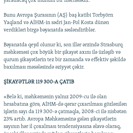
yaradacaq çox mühüm bir mərhələdir.
Bunu Avropa Şurasının (AŞ) baş katibi Torbyörn
Yaqland və AİHM-in sədri Jan-Pol Kosta dünən
verdikləri birgə bəyanatda səsləndiriblər.
Bəyanatda qeyd olunur ki, son illər ərzində Strasburq
məhkəməsi çox böyük bir şikayət axını ilə üzləşib və
qurum şikayətlərin tez bir zamanda və effektiv şəkildə
baxılması məsələsində əziyyət çəkir.
ŞİKAYƏTLƏR 119 300-A ÇATIB
«Belə ki, məhkəmənin yalnız 2009-cu ilə olan
hesabatına görə, AİHM-də qərar çıxarılması gözlənilən
işlərin sayı da 119 300-ə çatmaqla, 2008-ci ilə nisbətən
23% artıb. Avropa Məhkəməsinə gələn şikayətlərin
sayının hər il çoxalması tendensiyasına əlavə olaraq,