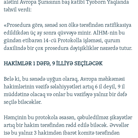
alətini Avropa Şurasının baş katibi Tyoborn Yaqlanda
təhvil verdi:
«Prosedura görə, sənəd son ölkə tərəfindən ratifikasiya
edildikdən üç ay sonra qüvvəyə minir. AİHM-nin bu
gündən etibarən 14-cü Protokolla işləməsi, qurum
daxilində bir çox prosedura dəyişikliklər nəzərdə tutur.
HAKİMLƏR 1 DƏFƏ, 9 İLLİYƏ SEÇİLƏCƏK
Belə ki, bu sənədə uyğun olaraq, Avropa məhkəməsi
hakimlərinin vəzifə səlahiyyətləri artıq 6 il deyil, 9 il
müddətinə olacaq və onlar bu vəzifəyə yalnız bir dəfə
seçilə biləcəklər.
Həmçinin bu protokola əsasən, qəbuledilməz şikayətlər
artıq bir hakim tərəfindən rədd edilə biləcək. Əvvəllər
isə bu yalnız 3 hakimdən ibarət komitə tərəfindən