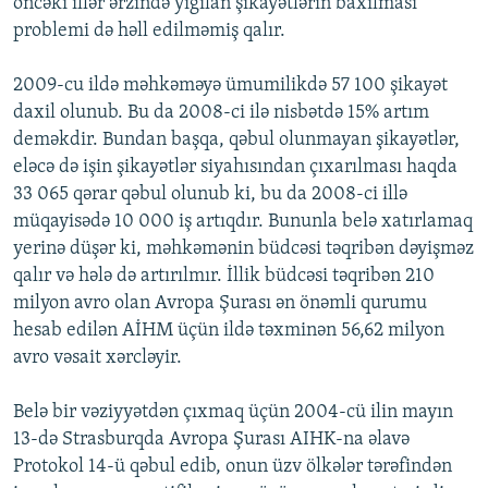
öncəki illər ərzində yığılan şikayətlərin baxılması
problemi də həll edilməmiş qalır.
2009-cu ildə məhkəməyə ümumilikdə 57 100 şikayət
daxil olunub. Bu da 2008-ci ilə nisbətdə 15% artım
deməkdir. Bundan başqa, qəbul olunmayan şikayətlər,
eləcə də işin şikayətlər siyahısından çıxarılması haqda
33 065 qərar qəbul olunub ki, bu da 2008-ci illə
müqayisədə 10 000 iş artıqdır. Bununla belə xatırlamaq
yerinə düşər ki, məhkəmənin büdcəsi təqribən dəyişməz
qalır və hələ də artırılmır. İllik büdcəsi təqribən 210
milyon avro olan Avropa Şurası ən önəmli qurumu
hesab edilən AİHM üçün ildə təxminən 56,62 milyon
avro vəsait xərcləyir.
Belə bir vəziyyətdən çıxmaq üçün 2004-cü ilin mayın
13-də Strasburqda Avropa Şurası AIHK-na əlavə
Protokol 14-ü qəbul edib, onun üzv ölkələr tərəfindən