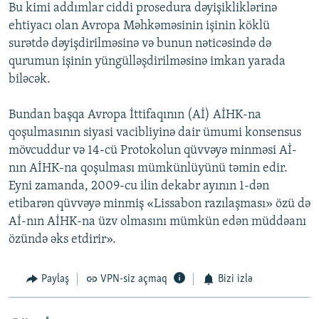
Bu kimi addımlar ciddi prosedura dəyişikliklərinə
ehtiyacı olan Avropa Məhkəməsinin işinin köklü
surətdə dəyişdirilməsinə və bunun nəticəsində də
qurumun işinin yüngülləşdirilməsinə imkan yarada
biləcək.
Bundan başqa Avropa İttifaqının (Aİ) AİHK-na
qoşulmasının siyasi vacibliyinə dair ümumi konsensus
mövcuddur və 14-cü Protokolun qüvvəyə minməsi Aİ-
nın AİHK-na qoşulması mümkünlüyünü təmin edir.
Eyni zamanda, 2009-cu ilin dekabr ayının 1-dən
etibarən qüvvəyə minmiş «Lissabon razılaşması» özü də
Aİ-nın AİHK-na üzv olmasını mümkün edən müddəanı
özündə əks etdirir».
Paylaş
VPN-siz açmaq
Bizi izlə