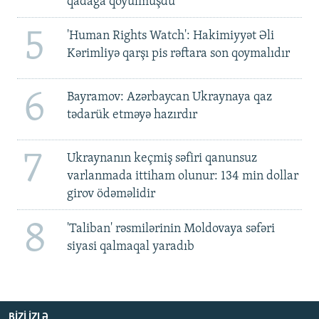
qadağa qoyulmuşdu'
5
'Human Rights Watch': Hakimiyyət Əli
Kərimliyə qarşı pis rəftara son qoymalıdır
6
Bayramov: Azərbaycan Ukraynaya qaz
tədarük etməyə hazırdır
7
Ukraynanın keçmiş səfiri qanunsuz
varlanmada ittiham olunur: 134 min dollar
girov ödəməlidir
8
'Taliban' rəsmilərinin Moldovaya səfəri
siyasi qalmaqal yaradıb
BIZI IZLƏ