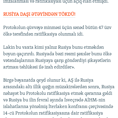
imzalanması və ratifikasiyası üçün açıq elan etmişdi.
RUSİYA DAŞI ƏTƏYİNDƏN TÖKDÜ!
Protokolun qüvvəyə minməsi üçün sənəd bütün 47 üzv
ölkə tərəfindən ratifikasiya olunmalı idi.
Lakin bu vaxta kimi yalnız Rusiya bunu etməkdən
boyun qaçırırdı. Rusiyada bəzi rəsmi şəxslər bunu ölkə
vətəndaşlarının Rusiyaya qarşı göndərdiyi şikayətlərin
artması təhlükəsi ilə izah edirdilər».
Birgə bəyanatda qeyd olunur ki, AŞ ilə Rusiya
arasındakı altı illik qızğın müzakirələrdən sonra, Rusiya
nəhayət bu Protokolu ratifikasiya etmək qərarına gəldi
və Rusiya bu ilin fevral ayında İsveçrədə AİHM-nin
islahatlarına yönəlmiş İterlaken konfransı çərçivəsində
14-cü Protokolun ratifikasiyasına dair ratifikasiya