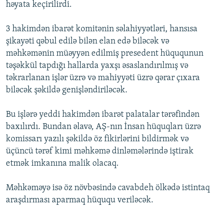
həyata keçirilirdi.
3 hakimdən ibarət komitənin səlahiyyətləri, hansısa
şikayəti qəbul edilə bilən elan edə biləcək və
məhkəmənin müəyyən edilmiş presedent hüququnun
təşəkkül tapdığı hallarda yaxşı əsaslandırılmış və
təkrarlanan işlər üzrə və mahiyyəti üzrə qərar çıxara
biləcək şəkildə genişləndiriləcək.
Bu işlərə yeddi hakimdən ibarət palatalar tərəfindən
baxılırdı. Bundan əlavə, AŞ-nın İnsan hüquqları üzrə
komissarı yazılı şəkildə öz fikirlərini bildirmək və
üçüncü tərəf kimi məhkəmə dinləmələrində iştirak
etmək imkanına malik olacaq.
Məhkəməyə isə öz növbəsində cavabdeh ölkədə istintaq
araşdırması aparmaq hüququ veriləcək.