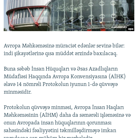
İNFOQRAFIKA
AZƏRBAYCAN ƏDƏBIYYATI KITABXANASI
MISSIYAMIZ
BIZI IZLƏ
KARIKATURA
İSLAM VƏ DEMOKRATIYA
PEŞƏ ETIKASI VƏ JURNALISTIKA STANDARTLARIMIZ
İZ - MƏDƏNIYYƏT PROQRAMI
MATERIALLARIMIZDAN ISTIFADƏ
AZADLIQRADIOSU MOBIL TELEFONUNUZDA
RFE/RL-in bütün saytları
Avropa Məhkəməsinə müraciət edənlər sevinə bilər:
BIZIMLƏ ƏLAQƏ
indi şikayətlərinə qısa müddət ərzində baxılacaq.
XƏBƏR BÜLLETENLƏRIMIZ
Buna səbəb İnsan Hüquqları və Əsas Azadlıqların
Müdafiəsi Haqqında Avropa Konvensiyasına (AİHK)
əlavə 14 nömrəli Protokolun iyunun 1-də qüvvəyə
minməsidir.
Protokolun qüvvəyə minməsi, Avropa İnsan Haqları
Məhkəməsinin (AİHM) daha da səmərəli işləməsinə və
onun Avropada insan hüquqlarının qorunması
sahəsindəki fəaliyyətini təkmilləşdirməyə imkan