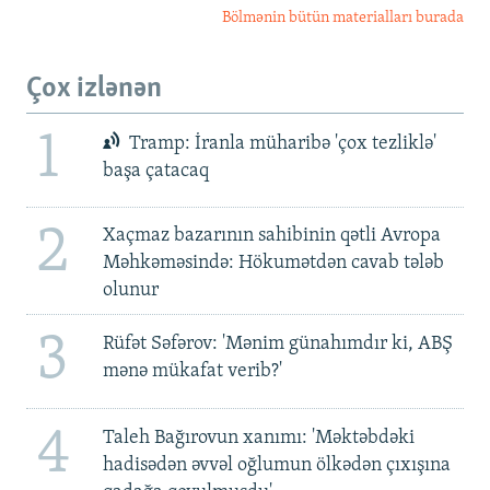
Bölmənin bütün materialları burada
Çox izlənən
1
Tramp: İranla müharibə 'çox tezliklə'
başa çatacaq
2
Xaçmaz bazarının sahibinin qətli Avropa
Məhkəməsində: Hökumətdən cavab tələb
olunur
3
Rüfət Səfərov: 'Mənim günahımdır ki, ABŞ
mənə mükafat verib?'
4
Taleh Bağırovun xanımı: 'Məktəbdəki
hadisədən əvvəl oğlumun ölkədən çıxışına