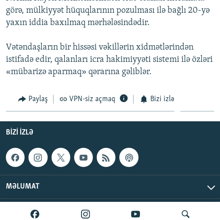
görə, mülkiyyət hüquqlarının pozulması ilə bağlı 20-yə
yaxın iddia baxılmaq mərhələsindədir.
Vətəndaşların bir hissəsi vəkillərin xidmətlərindən
istifadə edir, qalanları icra hakimiyyəti sistemi ilə özləri
«mübarizə aparmaq» qərarına gəliblər.
Paylaş
VPN-siz açmaq
Bizi izlə
BIZI IZLƏ
MƏLUMAT
AzadlıqRadiosu © 2026 Inc. | Bütün hüquqlar qorunur