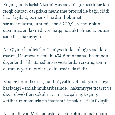
Keçmiş polis işçisi Nizami Həsənov bir şox sakinlərdən
fərqli olaraq, qarşıdakı məhkəmə prosesi ilə bağlı ciddi
hazırlaşıb. O, öz mənzilinə dair hökumət
sərəncamlarını, ümumi sahəsi 209,9 kv. metr olan
daşınmaz əmlakın dəyəri haqqında akt olmaqla, bütün
sənədləri hazırlayıb.
AR Qiymətləndiricilər Cəmiyyətindən aldığı sənədlərə
əsasən, Həsənovun əmlakı 474,8 min manat həcmində
dəyərləndirilib. Sənədlərə reyestrlərdən çıxarış, təmir
olunmuş yerin fotoları, evin təsviri daxildir.
Ekspertlərin fikrincə, hakimiyyətin vətəndaşlara qarşı
başladığı «əmlak müharibəsində» hakimiyyət ticarət və
digər obyektləri sökülməyə məruz qalmış keçmiş
«etibarlı» məmurların inamını itirmək riski ilə üzləşib.
Nəsimi Rayon Məhkəməsindən əldə olunan məlumata