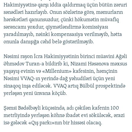
Hakimiyyətinə qarşı iddia qaldırmaq üçün bütün zəruri
İNFOQRAFIKA
AZƏRBAYCAN ƏDƏBIYYATI KITABXANASI
MISSIYAMIZ
BIZI IZLƏ
sənədləri hazırlayıb. Onun sözlərinə görə, məmurların
KARIKATURA
İSLAM VƏ DEMOKRATIYA
PEŞƏ ETIKASI VƏ JURNALISTIKA STANDARTLARIMIZ
hərəkətləri qanunsuzdur, çünki hökumətin müvafiq
sərəncamı yoxdur, qiymətləndirmə komissiyası
İZ - MƏDƏNIYYƏT PROQRAMI
MATERIALLARIMIZDAN ISTIFADƏ
yaradılmayıb, nəinki kompensasiya verilməyib, hətta
AZADLIQRADIOSU MOBIL TELEFONUNUZDA
RFE/RL-in bütün saytları
onunla danışığa cəhd belə göstərilməyib.
BIZIMLƏ ƏLAQƏ
Nəsimi rayon İcra Hakimiyyətinin birinci müavini Ağəli
XƏBƏR BÜLLETENLƏRIMIZ
Əhmədov Turan-a bildirib ki, Nizami Həsənova məxsus
yaşayış evinin və «Millenium» kafesinin, həmçinin
Nəsimi VVAQ-ın yerində dağ yəhudiləri üçün yeni
sinaqoq inşa ediləcək. VVAQ artıq Bülbül prospektində
yerləşən yeni ünvana köçüb.
Şəmsi Bədəlbəyli küçəsində, adı çəkilən kafenin 100
metrliyində yerləşən köhnə ibadət evi söküləcək, ərazi
isə gələcək «Qış parkı»nın bir hissəsi olacaq.