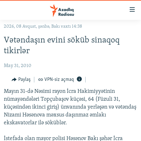
Keçid
linkləri
Əsas
2026, 08 Avqust, şənbə, Bakı vaxtı 14:38
məzmuna
GÜNDƏM
Vətəndaşın evini söküb sinaqoq
qayıt
#İZAHLA
Əsas
tikirlər
KORRUPSIOMETR
naviqasiyaya
qayıt
May 31, 2010
#ƏSLINDƏ
Axtarışa
FƏRQƏ BAX
Paylaş
VPN-siz açmaq
keç
QANUNI DOĞRU
Mayın 31-də Nəsimi rayon İcra Hakimiyyətinin
nümayəndələri Topçubaşov küçəsi, 64 (Füzuli 31,
ARAŞDIRMA
küçəsindən ikinci giriş) ünvanında yerləşən və vətəndaş
MULTIMEDIA
Nizami Həsənova məxsus daşınmaz əmlakı
ekskavatorlar ilə söküblər.
RADIO ARXIV
VIDEO
HAQQIMIZDA
FOTOQALEREYA
OXU ZALI
İstefada olan mayor polisi Həsənov Bakı şəhər İcra