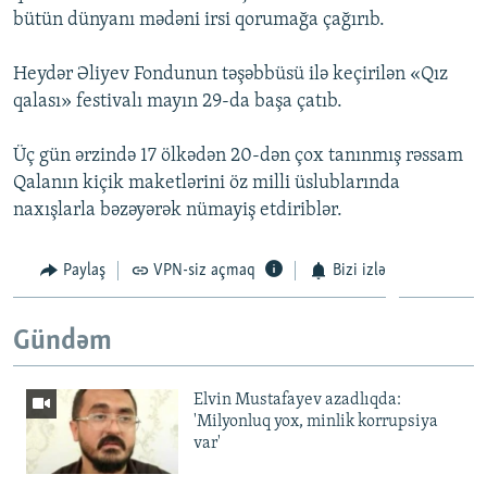
bütün dünyanı mədəni irsi qorumağa çağırıb.
Heydər Əliyev Fondunun təşəbbüsü ilə keçirilən «Qız
qalası» festivalı mayın 29-da başa çatıb.
Üç gün ərzində 17 ölkədən 20-dən çox tanınmış rəssam
Qalanın kiçik maketlərini öz milli üslublarında
naxışlarla bəzəyərək nümayiş etdiriblər.
Paylaş
VPN-siz açmaq
Bizi izlə
Gündəm
Elvin Mustafayev azadlıqda:
'Milyonluq yox, minlik korrupsiya
var'