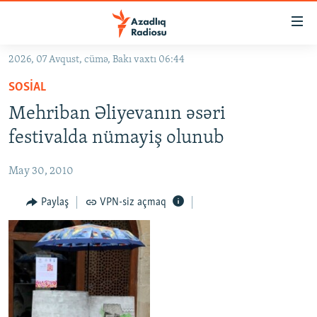
Keçid
linkləri
Əsas
2026, 07 Avqust, cümə, Bakı vaxtı 06:44
məzmuna
GÜNDƏM
SOSIAL
qayıt
#İZAHLA
Əsas
Mehriban Əliyevanın əsəri
KORRUPSIOMETR
naviqasiyaya
festivalda nümayiş olunub
qayıt
#ƏSLINDƏ
Axtarışa
May 30, 2010
FƏRQƏ BAX
keç
QANUNI DOĞRU
Paylaş
VPN-siz açmaq
ARAŞDIRMA
MULTIMEDIA
RADIO ARXIV
VIDEO
HAQQIMIZDA
FOTOQALEREYA
OXU ZALI