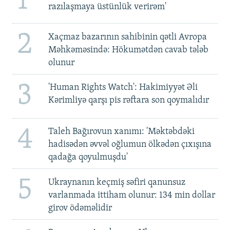
1
razılaşmaya üstünlük verirəm'
2
Xaçmaz bazarının sahibinin qətli Avropa
Məhkəməsində: Hökumətdən cavab tələb
olunur
3
'Human Rights Watch': Hakimiyyət Əli
Kərimliyə qarşı pis rəftara son qoymalıdır
4
Taleh Bağırovun xanımı: 'Məktəbdəki
hadisədən əvvəl oğlumun ölkədən çıxışına
qadağa qoyulmuşdu'
5
Ukraynanın keçmiş səfiri qanunsuz
varlanmada ittiham olunur: 134 min dollar
girov ödəməlidir