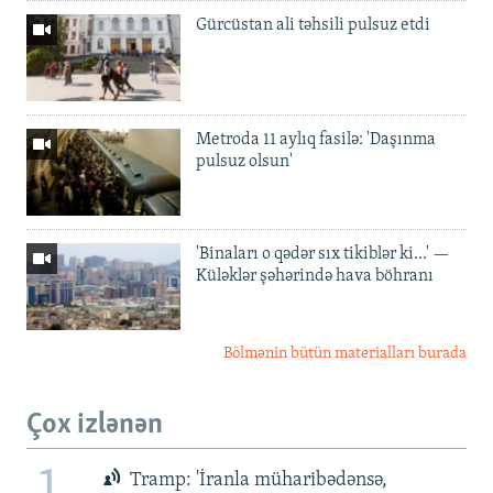
Gürcüstan ali təhsili pulsuz etdi
Metroda 11 aylıq fasilə: 'Daşınma
pulsuz olsun'
'Binaları o qədər sıx tikiblər ki...' —
Küləklər şəhərində hava böhranı
Bölmənin bütün materialları burada
Çox izlənən
Tramp: 'İranla müharibədənsə,