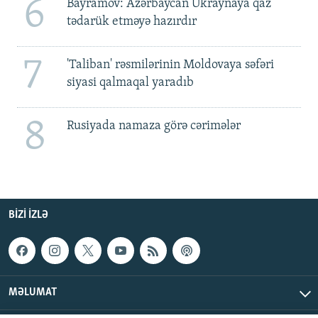
6
Bayramov: Azərbaycan Ukraynaya qaz
tədarük etməyə hazırdır
7
'Taliban' rəsmilərinin Moldovaya səfəri
siyasi qalmaqal yaradıb
8
Rusiyada namaza görə cərimələr
BIZI IZLƏ
MƏLUMAT