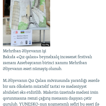
İNFOQRAFIKA
AZƏRBAYCAN ƏDƏBIYYATI KITABXANASI
MISSIYAMIZ
BIZI IZLƏ
KARIKATURA
İSLAM VƏ DEMOKRATIYA
PEŞƏ ETIKASI VƏ JURNALISTIKA STANDARTLARIMIZ
İZ - MƏDƏNIYYƏT PROQRAMI
MATERIALLARIMIZDAN ISTIFADƏ
AZADLIQRADIOSU MOBIL TELEFONUNUZDA
RFE/RL-in bütün saytları
BIZIMLƏ ƏLAQƏ
XƏBƏR BÜLLETENLƏRIMIZ
Mehriban Əliyevanın işi
Bakıda «Qız qalası» beynəlxalq incəsənət festivalı
zamanı Azərbaycanın birinci xanımı Mehriban
Əliyevanın əsəri nümayiş olunub.
M.Əliyevanın Qız Qalası mövzusunda yaratdığı əsərdə
bir sıra ölkələrin müxtəlif tarixi və mədəniyyət
abidələri əks etdirilib. Maketin üzərində mədəni irsin
qorunmasına rəmzi çağırış mənasını daşıyan çətir
qurulub. YUNESKO-nun xoşməramlı səfiri bu əsəri ilə