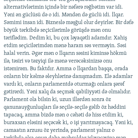
alternativlərimin içində bir nəfərə rəğbətim var idi.
Yəni ən güclüsü də o idi. Məndən də güclü idi. İlqar.
Səmimi insan idi. Bizneslə məşğul olur deyirlər. Bir dəfə
böyük tərkibdə seçicilərimlə görüşdə mən onu
təriflədim. Dedim ki, bu çox ləyaqətli adamdır. Xahiş
etdim seçicilərimdən mənə haram səs verməyin. Səsi
halal verin. Əgər mən o İlqarın səsini kiminsə hökmü
ilə, təsiri və təzyiqi ilə mənə verəcəksinizsə onu
istəmirəm. Bu faktdır. Amma o İlqardan başqa, orada
onların bir kəlmə əleyhlərinə danışmadım. Elə adamlar
vardı ki, onların parlamentdə oturmağı onlara şərəf
gətirərdi. Yəni xalq da seçmək qabiliyyəti də olmalıdır.
Parlament ola bilsin ki, uzun illərdən sonra öz
qanunauyğunluqları ilə seçilə-seçilə gəlib öz həddini
tapacaq, amma bizdə mən o cəhəti də hiss etdim ki,
buraxsan eləsini seçəcək ki, o işi yarıtmayacaq. Yəni ki,
camaatın arzusu öz yerində, parlament yalnız o