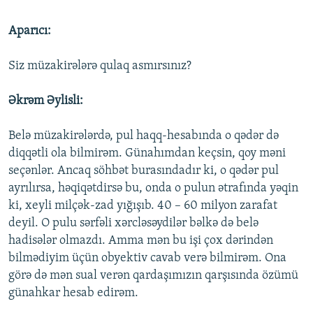
Aparıcı:
Siz müzakirələrə qulaq asmırsınız?
Əkrəm Əylisli:
Belə müzakirələrdə, pul haqq-hesabında o qədər də
diqqətli ola bilmirəm. Günahımdan keçsin, qoy məni
seçənlər. Ancaq söhbət burasındadır ki, o qədər pul
ayrılırsa, həqiqətdirsə bu, onda o pulun ətrafında yəqin
ki, xeyli milçək-zad yığışıb. 40 – 60 milyon zarafat
deyil. O pulu sərfəli xərcləsəydilər bəlkə də belə
hadisələr olmazdı. Amma mən bu işi çox dərindən
bilmədiyim üçün obyektiv cavab verə bilmirəm. Ona
görə də mən sual verən qardaşımızın qarşısında özümü
günahkar hesab edirəm.