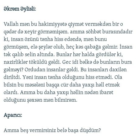
Əkrəm Əylisli:
Vallah mən bu hakimiyyətə qiymət verməkdən bir o
qədər də xeyir görməmişəm. amma söhbət burasındadır
ki, insan özünü tənha hiss edəndə, mən bunu
görmüşəm, elə şeylər olub, heç kəs qabağa gəlmir. İnsan
tək qalıb selin altında. Bunlar hər halda gördülər ki,
nazirliklər töküldü gəldi. Gec idi bəlkə də bunların bura
gəlməyi? Ordudan insanlar gəldi. Bu insanları daxilən
diriltdi. Yəni insan tənha olduğunu hiss etmədi. Ola
bilsin bu məsələni başqa cür daha yaxşı həll etmək
olardı. Amma bu daha yaxşı həllin nədən ibarət
olduğunu şəxsən mən bilmirəm.
Aparıcı:
Amma beş vermirsiniz belə başa düşdüm?