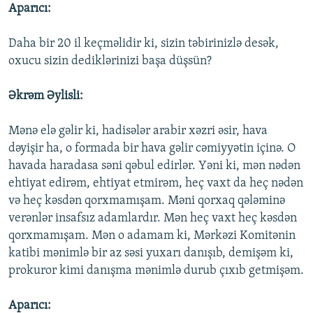
Aparıcı:
Daha bir 20 il keçməlidir ki, sizin təbirinizlə desək,
oxucu sizin dediklərinizi başa düşsün?
Əkrəm Əylisli:
Mənə elə gəlir ki, hadisələr arabir xəzri əsir, hava
dəyişir ha, o formada bir hava gəlir cəmiyyətin içinə. O
havada haradasa səni qəbul edirlər. Yəni ki, mən nədən
ehtiyat edirəm, ehtiyat etmirəm, heç vaxt da heç nədən
və heç kəsdən qorxmamışam. Məni qorxaq qələminə
verənlər insafsız adamlardır. Mən heç vaxt heç kəsdən
qorxmamışam. Mən o adamam ki, Mərkəzi Komitənin
katibi mənimlə bir az səsi yuxarı danışıb, demişəm ki,
prokuror kimi danışma mənimlə durub çıxıb getmişəm.
Aparıcı: