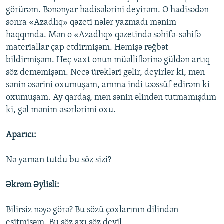
görürəm. Bənənyar hadisələrini deyirəm. O hadisədən
sonra «Azadlıq» qəzeti nələr yazmadı mənim
haqqımda. Mən o «Azadlıq» qəzetində səhifə-səhifə
materiallar çap etdirmişəm. Həmişə rəğbət
bildirmişəm. Heç vaxt onun müəlliflərinə güldən artıq
söz deməmişəm. Necə ürəkləri gəlir, deyirlər ki, mən
sənin əsərini oxumuşam, amma indi təəssüf edirəm ki
oxumuşam. Ay qardaş, mən sənin əlindən tutmamışdım
ki, gəl mənim əsərlərimi oxu.
Aparıcı:
Nə yaman tutdu bu söz sizi?
Əkrəm Əylisli:
Bilirsiz nəyə görə? Bu sözü çoxlarının dilindən
eşitmişəm. Bu söz axı söz deyil.