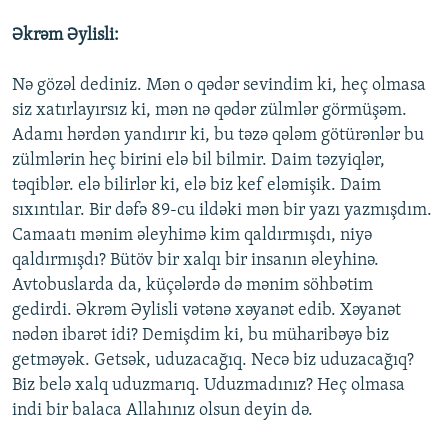
Əkrəm Əylisli:
Nə gözəl dediniz. Mən o qədər sevindim ki, heç olmasa
siz xatırlayırsız ki, mən nə qədər zülmlər görmüşəm.
Adamı hərdən yandırır ki, bu təzə qələm götürənlər bu
zülmlərin heç birini elə bil bilmir. Daim təzyiqlər,
təqiblər. elə bilirlər ki, elə biz kef eləmişik. Daim
sıxıntılar. Bir dəfə 89-cu ildəki mən bir yazı yazmışdım.
Camaatı mənim əleyhimə kim qaldırmışdı, niyə
qaldırmışdı? Bütöv bir xalqı bir insanın əleyhinə.
Avtobuslarda da, küçələrdə də mənim söhbətim
gedirdi. Əkrəm Əylisli vətənə xəyanət edib. Xəyanət
nədən ibarət idi? Demişdim ki, bu müharibəyə biz
getməyək. Getsək, uduzacağıq. Necə biz uduzacağıq?
Biz belə xalq uduzmarıq. Uduzmadınız? Heç olmasa
indi bir balaca Allahınız olsun deyin də.