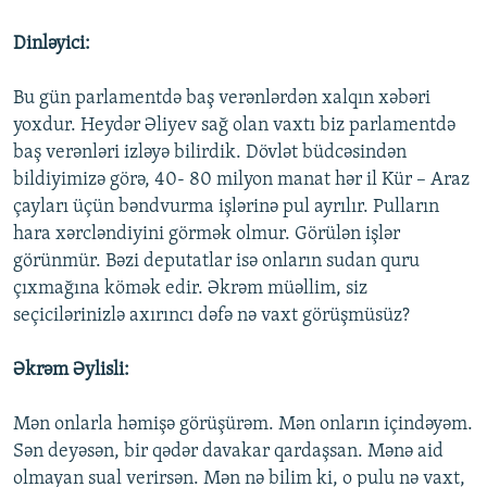
Dinləyici:
Bu gün parlamentdə baş verənlərdən xalqın xəbəri
yoxdur. Heydər Əliyev sağ olan vaxtı biz parlamentdə
baş verənləri izləyə bilirdik. Dövlət büdcəsindən
bildiyimizə görə, 40- 80 milyon manat hər il Kür – Araz
çayları üçün bəndvurma işlərinə pul ayrılır. Pulların
hara xərcləndiyini görmək olmur. Görülən işlər
görünmür. Bəzi deputatlar isə onların sudan quru
çıxmağına kömək edir. Əkrəm müəllim, siz
seçicilərinizlə axırıncı dəfə nə vaxt görüşmüsüz?
Əkrəm Əylisli:
Mən onlarla həmişə görüşürəm. Mən onların içindəyəm.
Sən deyəsən, bir qədər davakar qardaşsan. Mənə aid
olmayan sual verirsən. Mən nə bilim ki, o pulu nə vaxt,