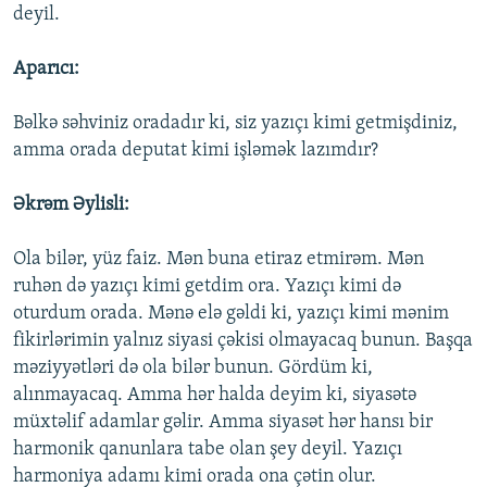
deyil.
Aparıcı:
Bəlkə səhviniz oradadır ki, siz yazıçı kimi getmişdiniz,
amma orada deputat kimi işləmək lazımdır?
Əkrəm Əylisli:
Ola bilər, yüz faiz. Mən buna etiraz etmirəm. Mən
ruhən də yazıçı kimi getdim ora. Yazıçı kimi də
oturdum orada. Mənə elə gəldi ki, yazıçı kimi mənim
fikirlərimin yalnız siyasi çəkisi olmayacaq bunun. Başqa
məziyyətləri də ola bilər bunun. Gördüm ki,
alınmayacaq. Amma hər halda deyim ki, siyasətə
müxtəlif adamlar gəlir. Amma siyasət hər hansı bir
harmonik qanunlara tabe olan şey deyil. Yazıçı
harmoniya adamı kimi orada ona çətin olur.