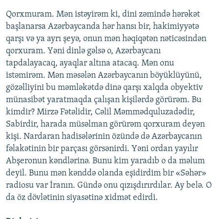
Qorxmuram. Mən istəyirəm ki, dini zəmində hərəkət
başlanarsa Azərbaycanda hər hansı bir, hakimiyyətə
qarşı və ya ayrı şeyə, onun mən həqiqətən nəticəsindən
qorxuram. Yəni dinlə gəlsə o, Azərbaycanı
tapdalayacaq, ayaqlar altına atacaq. Mən onu
istəmirəm. Mən məsələn Azərbaycanın böyüklüyünü,
gözəlliyini bu məmləkətdə dinə qarşı xalqda obyektiv
münasibət yaratmaqda çalışan kişilərdə görürəm. Bu
kimdir? Mirzə Fətəlidir, Cəlil Məmmədquluzadədir,
Sabirdir, harada müsəlman görürəm qorxuram deyən
kişi. Nardaran hadisələrinin özündə də Azərbaycanın
fəlakətinin bir parçası görsənirdi. Yəni ordan yayılır
Abşeronun kəndlərinə. Bunu kim yaradıb o da məlum
deyil. Bunu mən kənddə olanda eşidirdim bir «Səhər»
radiosu var İranın. Gündə onu qızışdırırdılar. Ay belə. O
da öz dövlətinin siyasətinə xidmət edirdi.