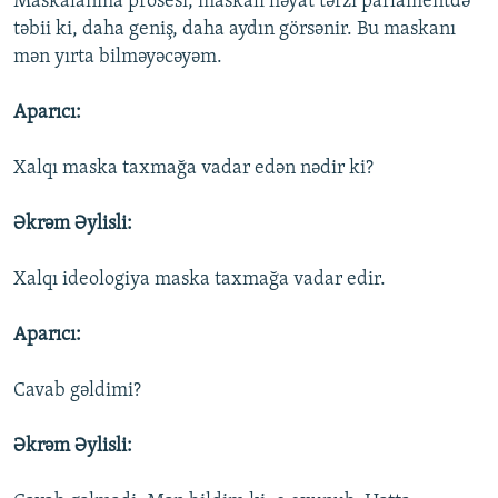
Maskalanma prosesi, maskalı həyat tərzi parlamentdə
təbii ki, daha geniş, daha aydın görsənir. Bu maskanı
mən yırta bilməyəcəyəm.
Aparıcı:
Xalqı maska taxmağa vadar edən nədir ki?
Əkrəm Əylisli:
Xalqı ideologiya maska taxmağa vadar edir.
Aparıcı:
Cavab gəldimi?
Əkrəm Əylisli: