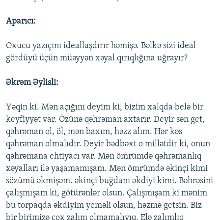
Aparıcı:
Oxucu yazıçını ideallaşdırır həmişə. Bəlkə sizi ideal
gördüyü üçün müəyyən xəyal qırıqlığına uğrayır?
Əkrəm Əylisli:
Yəqin ki. Mən açığını deyim ki, bizim xalqda belə bir
keyfiyyət var. Özünə qəhrəman axtarır. Deyir sən get,
qəhrəman ol, öl, mən baxım, həzz alım. Hər kəs
qəhrəman olmalıdır. Deyir bədbəxt o millətdir ki, onun
qəhrəmana ehtiyacı var. Mən ömrümdə qəhrəmanlıq
xəyalları ilə yaşamamışam. Mən ömrümdə əkinçi kimi
sözümü əkmişəm. əkinçi buğdanı əkdiyi kimi. Bəhrəsini
çalışmışam ki, götürənlər olsun. Çalışmışam ki mənim
bu torpaqda əkdiyim yeməli olsun, həzmə getsin. Biz
bir birimizə çox zalım olmamalıyıq. Elə zalımlıq