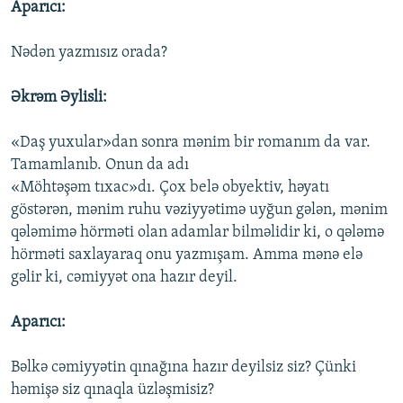
Aparıcı:
Nədən yazmısız orada?
Əkrəm Əylisli:
«Daş yuxular»dan sonra mənim bir romanım da var.
Tamamlanıb. Onun da adı
«Möhtəşəm tıxac»dı. Çox belə obyektiv, həyatı
göstərən, mənim ruhu vəziyyətimə uyğun gələn, mənim
qələmimə hörməti olan adamlar bilməlidir ki, o qələmə
hörməti saxlayaraq onu yazmışam. Amma mənə elə
gəlir ki, cəmiyyət ona hazır deyil.
Aparıcı:
Bəlkə cəmiyyətin qınağına hazır deyilsiz siz? Çünki
həmişə siz qınaqla üzləşmisiz?