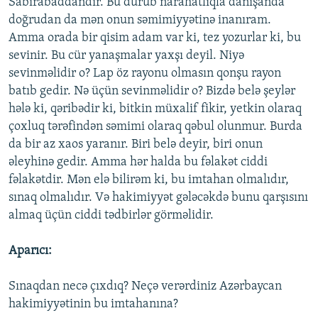
Sabirabaddandır. Bu durub narahatlıqla danışanda
doğrudan da mən onun səmimiyyətinə inanıram.
Amma orada bir qisim adam var ki, tez yozurlar ki, bu
sevinir. Bu cür yanaşmalar yaxşı deyil. Niyə
sevinməlidir o? Lap öz rayonu olmasın qonşu rayon
batıb gedir. Nə üçün sevinməlidir o? Bizdə belə şeylər
hələ ki, qəribədir ki, bitkin müxalif fikir, yetkin olaraq
çoxluq tərəfindən səmimi olaraq qəbul olunmur. Burda
da bir az xaos yaranır. Biri belə deyir, biri onun
əleyhinə gedir. Amma hər halda bu fəlakət ciddi
fəlakətdir. Mən elə bilirəm ki, bu imtahan olmalıdır,
sınaq olmalıdır. Və hakimiyyət gələcəkdə bunu qarşısını
almaq üçün ciddi tədbirlər görməlidir.
Aparıcı:
Sınaqdan necə çıxdıq? Neçə verərdiniz Azərbaycan
hakimiyyətinin bu imtahanına?