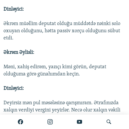
Dinləyici:
Əkrəm müəllim deputat olduğu müddətdə nəinki solo
oxuyan olduğunu, hətta passiv xorçu olduğunu sübut
etdi.
Əkrəm Əylisli:
Məni, xahiş edirəm, yazıçı kimi görün, deputat
olduğuma görə günahımdan keçin.
Dinləyici:
Deyirsiz mən pul məsələsinə qarışmıram. Ətrafınızda
xalqın verdiyi vergini yeyirlər. Necə olur xalqın vəkili
olaraq xəbəriniz olmur? Bəs maaşınıza necə diqqət
yetirirsiz? Bəlkə onu da yeyirlər?