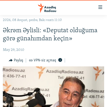
Keçid
linkləri
Əsas
2026, 08 Avqust, şənbə, Bakı vaxtı 11:10
məzmuna
GÜNDƏM
Əkrəm Əylisli: «Deputat olduğuma
qayıt
#İZAHLA
Əsas
görə günahımdan keçin»
KORRUPSIOMETR
naviqasiyaya
qayıt
May 29, 2010
#ƏSLINDƏ
Axtarışa
FƏRQƏ BAX
Paylaş
VPN-siz açmaq
keç
QANUNI DOĞRU
ARAŞDIRMA
MULTIMEDIA
RADIO ARXIV
VIDEO
HAQQIMIZDA
FOTOQALEREYA
OXU ZALI