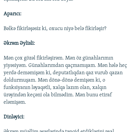
Aparıcı:
Bəlkə fikirləşəsiz ki, oxucu niyə belə fikirləşir?
Əkrəm Əylisli:
Mən çox gözəl fikirləşirəm. Mən öz günahlarımın
yiyəsiyəm. Günahlarımdan qaçmamışam. Mən hələ heç
yerdə deməmişəm ki, deputatlıqdan qaz vurub qazan
doldurmuşam. Mən dönə-dönə demişəm ki, o
funksiyanın ləyaqətli, xalqa lazım olan, xalqın
ürəyindən keçəni ola bilmədim. Mən bunu etiraf
eləmişəm.
Dinləyici:
Əkrəm müəllim əsərlərində tənqid etdiklərini real