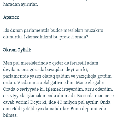
haradan ayırırlar.
Aparıcı:
Elə dünən parlamentdə büdcə məsələləri müzakirə
olunurdu. İzləmədinizmi bu prosesi orada?
Əkrəm Əylisli:
Mən pul məsələlərində o qədər də fərasətli adam
deyiləm. ona görə də bayaqdan deyirəm ki,
parlamentdə yazıçı olaraq qaldım və yazıçılıqla getdim
ordan. Vicdanıma xələl gətirmədim. Mənə elə gəlir.
Orada o səviyyədə ki, işləmək istəyərdim, arzu edərdim,
o səviyyədə işləmək məndə alınmadı. Bu suala mən necə
cavab verim? Deyir ki, ildə 40 milyon pul ayrılır. Onda
onu ciddi şəkildə yoxlamalıdırlar. Bunu deputat edə
bilməz.