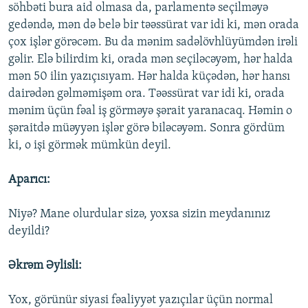
söhbəti bura aid olmasa da, parlamentə seçilməyə
gedəndə, mən də belə bir təəssürat var idi ki, mən orada
çox işlər görəcəm. Bu da mənim sadəlövhlüyümdən irəli
gəlir. Elə bilirdim ki, orada mən seçiləcəyəm, hər halda
mən 50 ilin yazıçısıyam. Hər halda küçədən, hər hansı
dairədən gəlməmişəm ora. Təəssürat var idi ki, orada
mənim üçün fəal iş görməyə şərait yaranacaq. Həmin o
şəraitdə müəyyən işlər görə biləcəyəm. Sonra gördüm
ki, o işi görmək mümkün deyil.
Aparıcı:
Niyə? Mane olurdular sizə, yoxsa sizin meydanınız
deyildi?
Əkrəm Əylisli:
Yox, görünür siyasi fəaliyyət yazıçılar üçün normal