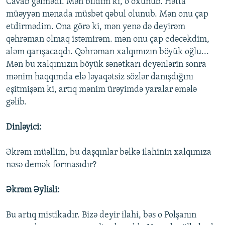
Cavab gəlmədi. Mən bildim ki, o oxunub. Hətta
müəyyən mənada müsbət qəbul olunub. Mən onu çap
etdirmədim. Ona görə ki, mən yenə də deyirəm
qəhrəman olmaq istəmirəm. mən onu çap edəcəkdim,
aləm qarışacaqdı. Qəhrəman xalqımızın böyük oğlu...
Mən bu xalqımızın böyük sənətkarı deyənlərin sonra
mənim haqqımda elə ləyaqətsiz sözlər danışdığını
eşitmişəm ki, artıq mənim ürəyimdə yaralar əmələ
gəlib.
Dinləyici:
Əkrəm müəllim, bu daşqınlar bəlkə ilahinin xalqımıza
nəsə demək formasıdır?
Əkrəm Əylisli:
Bu artıq mistikadır. Bizə deyir ilahi, bəs o Polşanın