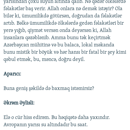
yarısından çoxu suyun altında qalıb. Nə qədər ölkələrdə
fəlakətlər baş verir. Allah onlara nə demək istəyir? Ola
bilər ki, ümumilikdə götürsən, doğrudan da fəlakətlər
artıb. Bəlkə ümumilikdə ölkələrdə gedən fəlakətləri bir
yerə yığıb, qiymət versən onda deyərsən ki, Allah
insanlara qəzəblənib. Amma bunu tək keçirtmək
Azərbaycan mühitinə və bu balaca, lokal məkanda
bunu mistik bir böyük və hər hansı bir fatal bir şey kimi
qəbul etmək, bu, məncə, doğru deyil.
Aparıcı:
Buna geniş şəkildə də baxmaq istəmirsiz?
Əkrəm Əylisli:
Elə o cür hiss edirəm. Bu həqiqətə daha yaxındır.
Avropanın yarısı su altındadır bu saat.