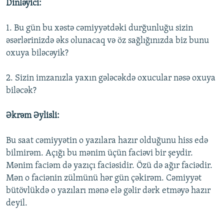
Dinləyici:
1. Bu gün bu xəstə cəmiyyətdəki durğunluğu sizin
əsərlərinizdə əks olunacaq və öz sağlığınızda biz bunu
oxuya biləcəyik?
2. Sizin imzanızla yaxın gələcəkdə oxucular nəsə oxuya
biləcək?
Əkrəm Əylisli:
Bu saat cəmiyyətin o yazılara hazır olduğunu hiss edə
bilmirəm. Açığı bu mənim üçün faciəvi bir şeydir.
Mənim faciəm də yazıçı faciəsidir. Özü də ağır faciədir.
Mən o faciənin zülmünü hər gün çəkirəm. Cəmiyyət
bütövlükdə o yazıları mənə elə gəlir dərk etməyə hazır
deyil.