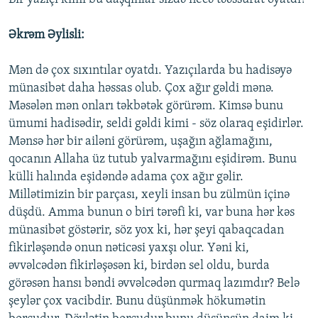
Əkrəm Əylisli:
Mən də çox sıxıntılar oyatdı. Yazıçılarda bu hadisəyə
münasibət daha həssas olub. Çox ağır gəldi mənə.
Məsələn mən onları təkbətək görürəm. Kimsə bunu
ümumi hadisədir, seldi gəldi kimi - söz olaraq eşidirlər.
Mənsə hər bir ailəni görürəm, uşağın ağlamağını,
qocanın Allaha üz tutub yalvarmağını eşidirəm. Bunu
külli halında eşidəndə adama çox ağır gəlir.
Millətimizin bir parçası, xeyli insan bu zülmün içinə
düşdü. Amma bunun o biri tərəfi ki, var buna hər kəs
münasibət göstərir, söz yox ki, hər şeyi qabaqcadan
fikirləşəndə onun nəticəsi yaxşı olur. Yəni ki,
əvvəlcədən fikirləşəsən ki, birdən sel oldu, burda
görəsən hansı bəndi əvvəlcədən qurmaq lazımdır? Belə
şeylər çox vacibdir. Bunu düşünmək hökumətin