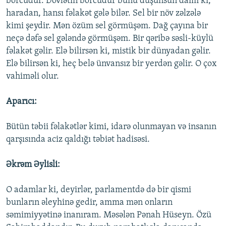
borcudur. Dövlətin borcudur bunu düşünsün daim ki,
haradan, hansı fəlakət gələ bilər. Sel bir növ zəlzələ
kimi şeydir. Mən özüm sel görmüşəm. Dağ çayına bir
neçə dəfə sel gələndə görmüşəm. Bir qəribə səsli-küylü
fəlakət gəlir. Elə bilirsən ki, mistik bir dünyadan gəlir.
Elə bilirsən ki, heç belə ünvansız bir yerdən gəlir. O çox
vahiməli olur.
Aparıcı:
Bütün təbii fəlakətlər kimi, idarə olunmayan və insanın
qarşısında aciz qaldığı təbiət hadisəsi.
Əkrəm Əylisli:
O adamlar ki, deyirlər, parlamentdə də bir qismi
bunların əleyhinə gedir, amma mən onların
səmimiyyətinə inanıram. Məsələn Pənah Hüseyn. Özü