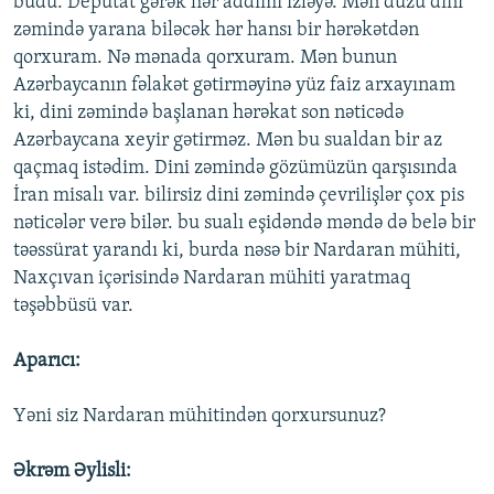
budu. Deputat gərək hər addımı izləyə. Mən düzü dini
zəmində yarana biləcək hər hansı bir hərəkətdən
qorxuram. Nə mənada qorxuram. Mən bunun
Azərbaycanın fəlakət gətirməyinə yüz faiz arxayınam
ki, dini zəmində başlanan hərəkat son nəticədə
Azərbaycana xeyir gətirməz. Mən bu sualdan bir az
qaçmaq istədim. Dini zəmində gözümüzün qarşısında
İran misalı var. bilirsiz dini zəmində çevrilişlər çox pis
nəticələr verə bilər. bu sualı eşidəndə məndə də belə bir
təəssürat yarandı ki, burda nəsə bir Nardaran mühiti,
Naxçıvan içərisində Nardaran mühiti yaratmaq
təşəbbüsü var.
Aparıcı:
Yəni siz Nardaran mühitindən qorxursunuz?
Əkrəm Əylisli: