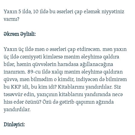
Yaxın 5 ildə, 10 ildə bu əsərləri çap eləmək niyyətiniz
varmı?
Əkrəm Əylisli:
Yaxın üç ildə mən o əsərləri çap etdirəcəm. mən yaxın
üç ildə cəmiyyəti kimlərsə mənim əleyhimə qaldıra
bilər, həmin qüvvələrin haradasa ağıllanacağına
inanıram. 89-cu ildə xalqı mənim əleyhimə qaldıran
qüvvə, mən bilmədim o kimdir, indiyəcən də bilmirəm
bu KKP idi, bu kim idi? Kitablarımı yandırdılar. Siz
təsəvvür edin, yazıçının kitablarını yandıranda necə
hiss edər özünü? Özü də gətirib qapımın ağzında
yandırdılar.
Dinləyici: