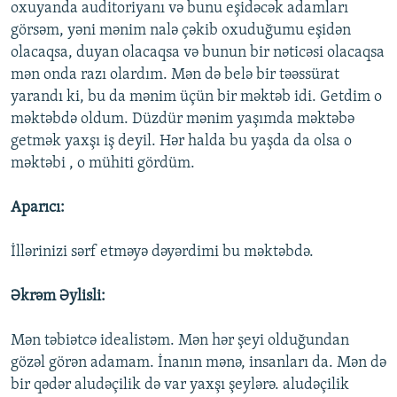
oxuyanda auditoriyanı və bunu eşidəcək adamları
görsəm, yəni mənim nalə çəkib oxuduğumu eşidən
olacaqsa, duyan olacaqsa və bunun bir nəticəsi olacaqsa
mən onda razı olardım. Mən də belə bir təəssürat
yarandı ki, bu da mənim üçün bir məktəb idi. Getdim o
məktəbdə oldum. Düzdür mənim yaşımda məktəbə
getmək yaxşı iş deyil. Hər halda bu yaşda da olsa o
məktəbi , o mühiti gördüm.
Aparıcı:
İllərinizi sərf etməyə dəyərdimi bu məktəbdə.
Əkrəm Əylisli:
Mən təbiətcə idealistəm. Mən hər şeyi olduğundan
gözəl görən adamam. İnanın mənə, insanları da. Mən də
bir qədər aludəçilik də var yaxşı şeylərə. aludəçilik