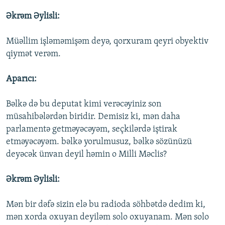
Əkrəm Əylisli:
Müəllim işləməmişəm deyə, qorxuram qeyri obyektiv
qiymət verəm.
Aparıcı:
Bəlkə də bu deputat kimi verəcəyiniz son
müsahibələrdən biridir. Demisiz ki, mən daha
parlamentə getməyəcəyəm, seçkilərdə iştirak
etməyəcəyəm. bəlkə yorulmusuz, bəlkə sözünüzü
deyəcək ünvan deyil həmin o Milli Məclis?
Əkrəm Əylisli:
Mən bir dəfə sizin elə bu radioda söhbətdə dedim ki,
mən xorda oxuyan deyiləm solo oxuyanam. Mən solo