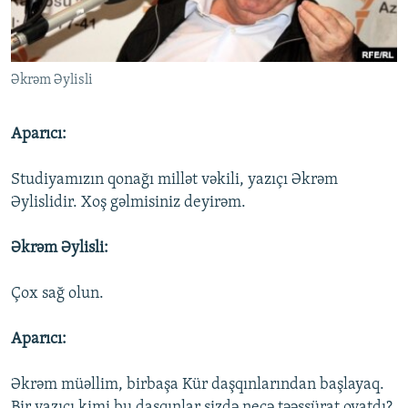
İNFOQRAFIKA
AZƏRBAYCAN ƏDƏBIYYATI KITABXANASI
MISSIYAMIZ
BIZI IZLƏ
KARIKATURA
İSLAM VƏ DEMOKRATIYA
PEŞƏ ETIKASI VƏ JURNALISTIKA STANDARTLARIMIZ
Əkrəm Əylisli
İZ - MƏDƏNIYYƏT PROQRAMI
MATERIALLARIMIZDAN ISTIFADƏ
AZADLIQRADIOSU MOBIL TELEFONUNUZDA
RFE/RL-in bütün saytları
Aparıcı:
BIZIMLƏ ƏLAQƏ
Studiyamızın qonağı millət vəkili, yazıçı Əkrəm
XƏBƏR BÜLLETENLƏRIMIZ
Əylislidir. Xoş gəlmisiniz deyirəm.
Əkrəm Əylisli:
Çox sağ olun.
Aparıcı:
Əkrəm müəllim, birbaşa Kür daşqınlarından başlayaq.
Bir yazıçı kimi bu daşqınlar sizdə necə təəssürat oyatdı?