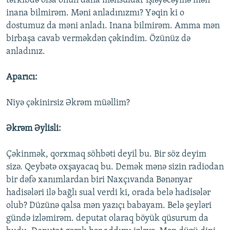
tərkibdə olsa onun daha məhsuldar işləyəcəyinə mən
inana bilmirəm. Məni anladınızmı? Yəqin ki o
dostumuz da məni anladı. Inana bilmirəm. Amma mən
birbaşa cavab verməkdən çəkindim. Özünüz də
anladınız.
Aparıcı:
Niyə çəkinirsiz Əkrəm müəllim?
Əkrəm Əylisli:
Çəkinmək, qorxmaq söhbəti deyil bu. Bir söz deyim
sizə. Qeybətə oxşayacaq bu. Demək mənə sizin radiodan
bir dəfə xanımlardan biri Naxçıvanda Bənənyar
hadisələri ilə bağlı sual verdi ki, orada belə hadisələr
olub? Düzünə qalsa mən yazıçı babayam. Belə şeyləri
gündə izləmirəm. deputat olaraq böyük qüsurum da