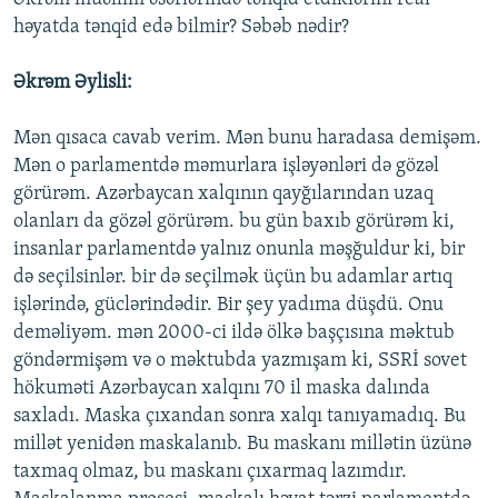
həyatda tənqid edə bilmir? Səbəb nədir?
Əkrəm Əylisli:
Mən qısaca cavab verim. Mən bunu haradasa demişəm.
Mən o parlamentdə məmurlara işləyənləri də gözəl
görürəm. Azərbaycan xalqının qayğılarından uzaq
olanları da gözəl görürəm. bu gün baxıb görürəm ki,
insanlar parlamentdə yalnız onunla məşğuldur ki, bir
də seçilsinlər. bir də seçilmək üçün bu adamlar artıq
işlərində, güclərindədir. Bir şey yadıma düşdü. Onu
deməliyəm. mən 2000-ci ildə ölkə başçısına məktub
göndərmişəm və o məktubda yazmışam ki, SSRİ sovet
hökuməti Azərbaycan xalqını 70 il maska dalında
saxladı. Maska çıxandan sonra xalqı tanıyamadıq. Bu
millət yenidən maskalanıb. Bu maskanı millətin üzünə
taxmaq olmaz, bu maskanı çıxarmaq lazımdır.