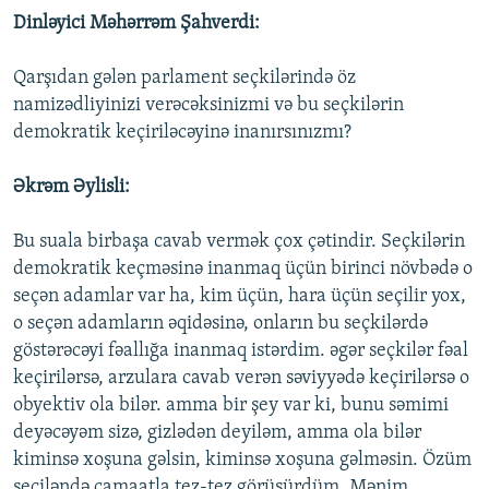
Dinləyici Məhərrəm Şahverdi:
Qarşıdan gələn parlament seçkilərində öz
namizədliyinizi verəcəksinizmi və bu seçkilərin
demokratik keçiriləcəyinə inanırsınızmı?
Əkrəm Əylisli:
Bu suala birbaşa cavab vermək çox çətindir. Seçkilərin
demokratik keçməsinə inanmaq üçün birinci növbədə o
seçən adamlar var ha, kim üçün, hara üçün seçilir yox,
o seçən adamların əqidəsinə, onların bu seçkilərdə
göstərəcəyi fəallığa inanmaq istərdim. əgər seçkilər fəal
keçirilərsə, arzulara cavab verən səviyyədə keçirilərsə o
obyektiv ola bilər. amma bir şey var ki, bunu səmimi
deyəcəyəm sizə, gizlədən deyiləm, amma ola bilər
kiminsə xoşuna gəlsin, kiminsə xoşuna gəlməsin. Özüm
seçiləndə camaatla tez-tez görüşürdüm. Mənim