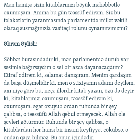
Mən həmişə sizin kitablarınızı böyük məhəbbətlə
oxumuşam. Amma bu gün təəssüf edirəm. Siz bu
fəlakətlərin yaranmasında parlamentdə millət vəkili
olaraq susmağınızla vasitəçi rolunu oynamırsınızmı?
Əkrəm Əylisli:
Söhbət burasındadır ki, mən parlamentdə durub var
səsimlə bağırsaydım o sel bir azca dayanacaqdımı?
Etiraf edirəm ki, salamat danışıram. Mənim qardaşım
da başa düşməlidir ki, mən o stixiyanın adamı deyiləm.
axı niyə görə bu, neçə illərdir kitab yazan, özü də deyir
ki, kitablarınızı oxumuşam, təəssüf edirəm ki,
oxumuşam. əgər oxuyub ordan ruhunda bir şey
qalıbsa, o təəssüfü Allah qəbul etməyəcək. Allah elə
şeyləri götürmür. Ruhunda bir şey qalıbsa, o
kitablardan hər hansı bir insani keyfiyyət çökübsə, o
ondan qaça bilməz. Bu onun içindədir.