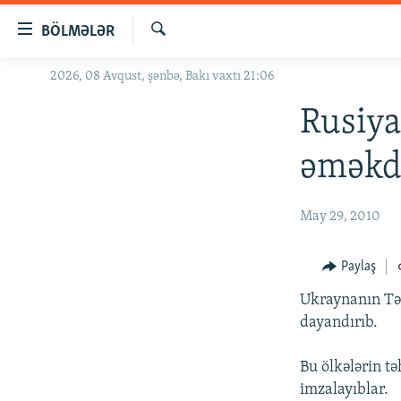
Keçid
BÖLMƏLƏR
linkləri
Axtar
Əsas
2026, 08 Avqust, şənbə, Bakı vaxtı 21:06
GÜNDƏM
məzmuna
#İZAHLA
Rusiya
qayıt
Əsas
KORRUPSIOMETR
əməkd
naviqasiyaya
#ƏSLINDƏ
qayıt
Axtarışa
FƏRQƏ BAX
May 29, 2010
keç
QANUNI DOĞRU
Paylaş
ARAŞDIRMA
Ukraynanın Təh
MULTIMEDIA
dayandırıb.
RADIO ARXIV
VIDEO
Bu ölkələrin t
HAQQIMIZDA
FOTOQALEREYA
OXU ZALI
imzalayıblar.