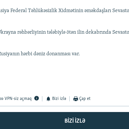
siya Federal Təhlükəsizlik Xidmətinin əməkdaşları Sevast
Ukrayna rəhbərliyinin tələbiylə ötən ilin dekabrında Sevast
usiyanın hərbi dəniz donanması var.
VPN-siz açmaq
Bizi izlə
Çap et
BIZI IZLƏ