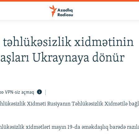
 təhlükəsizlik xidmətinin
aşları Ukraynaya dönür
VPN-siz açmaq
lükəsizlik Xidməti Rusiyanın Təhlükəsizlik Xidmətilə bağlı
əhlükəsizlik xidmətləri mayın 19-da əməkdaşlıq barədə razı