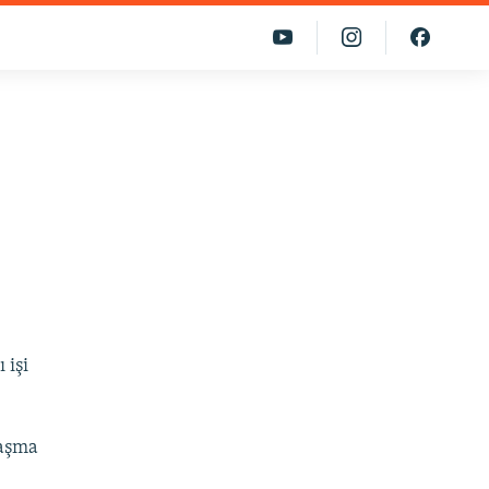
 işi
laşma