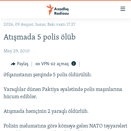
Keçid
linkləri
Əsas
2026, 09 Avqust, bazar, Bakı vaxtı 17:27
məzmuna
GÜNDƏM
Atışmada 5 polis ölüb
qayıt
#İZAHLA
Əsas
May 29, 2010
KORRUPSIOMETR
naviqasiyaya
qayıt
#ƏSLINDƏ
Paylaş
VPN-siz açmaq
Axtarışa
FƏRQƏ BAX
keç
Əfqanıstanın şərqində 5 polis öldürülüb.
QANUNI DOĞRU
Yaraqlılar dünən Paktiya əyalətində polis maşınlarına
ARAŞDIRMA
hücum ediblər.
MULTIMEDIA
Atışmada həmçinin 2 yaraqlı öldürlüb.
RADIO ARXIV
VIDEO
HAQQIMIZDA
Polisin məlumatına görə köməyə gələn NATO təyyarələri
FOTOQALEREYA
OXU ZALI