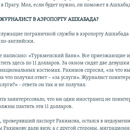
в Прагу. Мол, если будет нужно, он поможет в Ашхаба
 ЖУРНАЛИСТ В АЭРОПОРТУ АШХАБАДА?
служащие пограничной службы в аэропорту Ашхабада 
 по-английски.
е написано: «Туркменский Банк». Все приезжающие 
ить здесь по 11 долларов. За окном сидят две девушки
национальных костюмах. Рахимов спросил, «за что вы
на что получил ответ – «за услуги». Журналист поинтер
слуги?» - ответа он так и не получил.
та заинтересовало, что ни один иностранец не поинте
лжны платить эти 11 долларов.
 проверявший паспорт Рахимова, остался в недоумении
ы Рахимову дали визу, а с другой стороны, миграционн