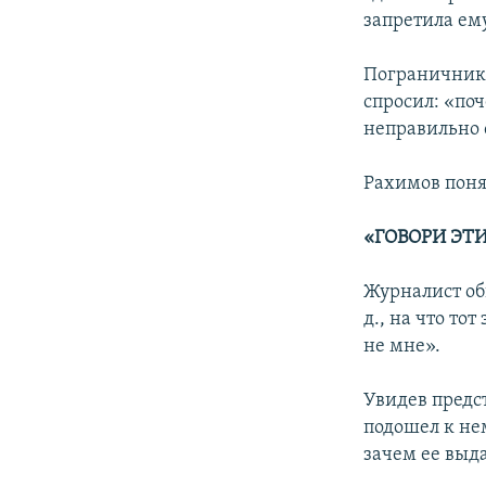
запретила ему
Пограничник 
спросил: «поч
неправильно с
Рахимов поня
«ГОВОРИ ЭТИ
Журналист об
д., на что тот
не мне».
Увидев предс
подошел к нем
зачем ее выд