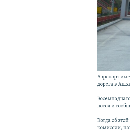
Аэропорт им
дорога в Ашх
Восемнадцато
посол и сообщ
Когда об это
комиссии, на