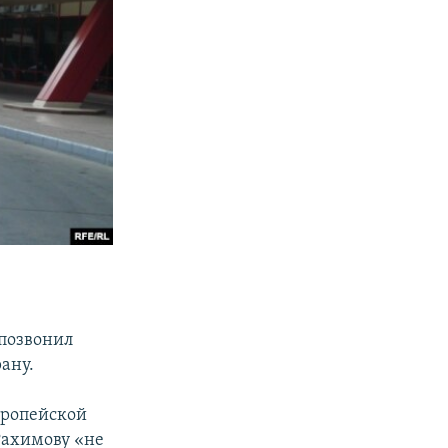
 позвонил
ану.
вропейской
Рахимову «не