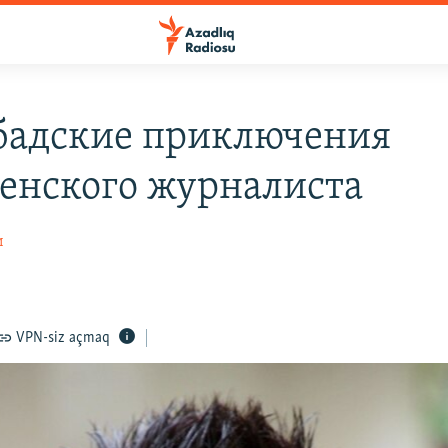
адские приключения
енского журналиста
и
VPN-siz açmaq