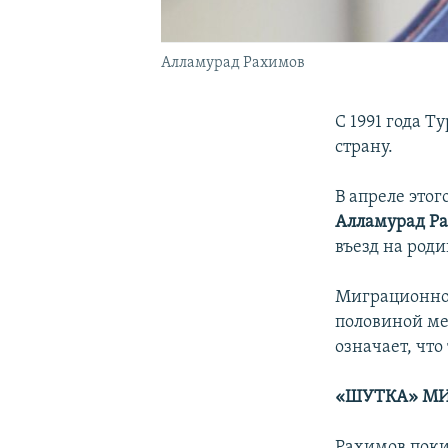
Алламурад Рахимов
С 1991 года 
страну.
В апреле это
Алламурад Р
въезд на роди
Миграционном
половиной ме
означает, чт
«ШУТКА» М
Рахимов пок