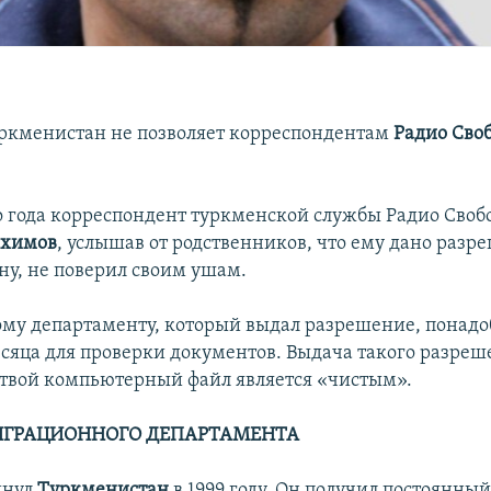
Туркменистан не позволяет корреспондентам
Радио Сво
го года корреспондент туркменской службы Радио Своб
ахимов
, услышав от родственников, что ему дано разр
ну, не поверил своим ушам.
у департаменту, который выдал разрешение, понадоб
сяца для проверки документов. Выдача такого разреш
о твой компьютерный файл является «чистым».
ИГРАЦИОННОГО ДЕПАРТАМЕНТА
инул
Туркменистан
в 1999 году. Он получил постоянный