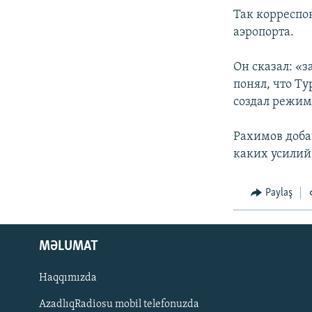
Так корреспо
аэропорта.
Он сказал: «з
понял, что Ту
создал режим
Рахимов доба
каких усилий
Paylaş
MƏLUMAT
Haqqımızda
AzadlıqRadiosu mobil telefonuzda