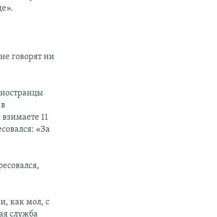
де».
не говорят ни
иностранцы
 в
 взимаете 11
есовался: «За
ресовался,
, как мол, с
ая служба