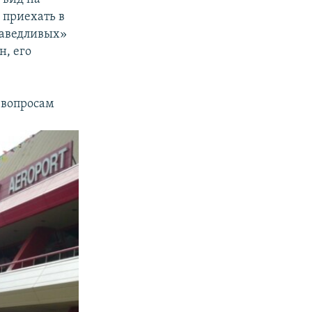
я приехать в
раведливых»
н, его
о вопросам