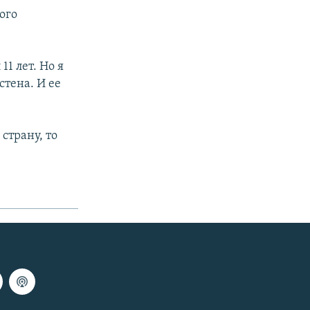
ого
11 лет. Но я
стена. И ее
страну, то