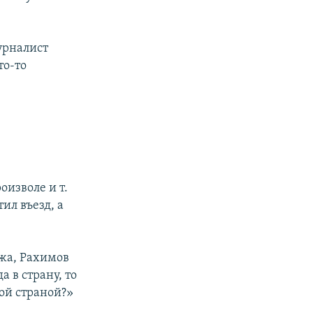
урналист
то-то
.
оизволе и т.
тил въезд, а
жа, Рахимов
 в страну, то
ой страной?»