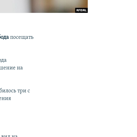
бода
посещать
ода
ешение на
илось три с
ения
 вид на