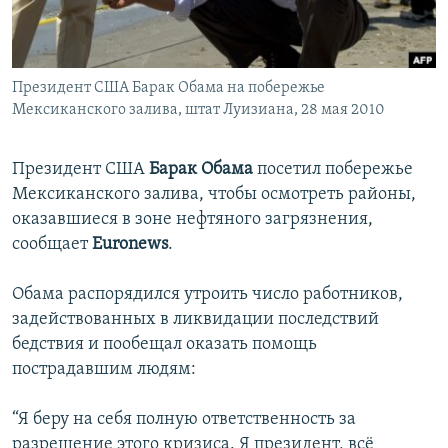
İNFOQRAFIKA
AZƏRBAYCAN ƏDƏBIYYATI KITABXANASI
MISSIYAMIZ
BIZI IZLƏ
KARIKATURA
İSLAM VƏ DEMOKRATIYA
PEŞƏ ETIKASI VƏ JURNALISTIKA STANDARTLARIMIZ
Президент США Барак Обама на побережье
İZ - MƏDƏNIYYƏT PROQRAMI
MATERIALLARIMIZDAN ISTIFADƏ
Мексиканского залива, штат Луизиана, 28 мая 2010
AZADLIQRADIOSU MOBIL TELEFONUNUZDA
RFE/RL-in bütün saytları
BIZIMLƏ ƏLAQƏ
Президент США
Барак Обама
посетил побережье
Мексиканского залива, чтобы осмотреть районы,
XƏBƏR BÜLLETENLƏRIMIZ
оказавшиеся в зоне нефтяного загрязнения,
сообщает
Euronews
.
Обама распорядился утроить число работников,
задействованных в ликвидации последствий
бедствия и пообещал оказать помощь
пострадавшим людям:
“Я беру на себя полную ответственность за
разрешение этого кризиса. Я президент, всё