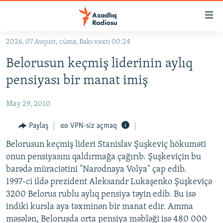
Keçid
linkləri
Əsas
2026, 07 Avqust, cümə, Bakı vaxtı 00:24
məzmuna
GÜNDƏM
Belorusun keçmiş liderinin aylıq
qayıt
#İZAHLA
Əsas
pensiyası bir manat imiş
KORRUPSIOMETR
naviqasiyaya
qayıt
May 29, 2010
#ƏSLINDƏ
Axtarışa
FƏRQƏ BAX
Paylaş
VPN-siz açmaq
keç
QANUNI DOĞRU
Belorusun keçmiş lideri Stanislav Şuşkeviç hökuməti
onun pensiyasını qaldırmağa çağırıb. Şuşkeviçin bu
ARAŞDIRMA
barədə müraciətini "Narodnaya Volya" çap edib.
MULTIMEDIA
1997-ci ildə prezident Aleksandr Lukaşenko Şuşkeviçə
3200 Belorus rublu aylıq pensiya təyin edib. Bu isə
RADIO ARXIV
VIDEO
indiki kursla aya təxminən bir manat edir. Amma
HAQQIMIZDA
FOTOQALEREYA
OXU ZALI
məsələn, Belorusda orta pensiya məbləği isə 480 000