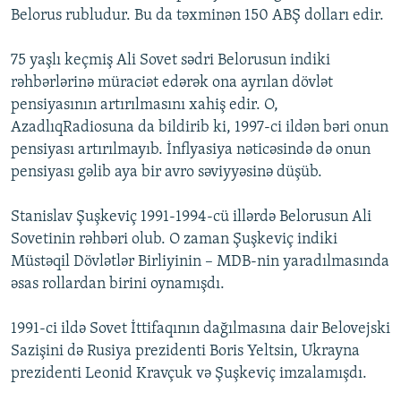
Belorus rubludur. Bu da təxminən 150 ABŞ dolları edir.
İNFOQRAFIKA
AZƏRBAYCAN ƏDƏBIYYATI KITABXANASI
MISSIYAMIZ
BIZI IZLƏ
KARIKATURA
İSLAM VƏ DEMOKRATIYA
PEŞƏ ETIKASI VƏ JURNALISTIKA STANDARTLARIMIZ
75 yaşlı keçmiş Ali Sovet sədri Belorusun indiki
rəhbərlərinə müraciət edərək ona ayrılan dövlət
İZ - MƏDƏNIYYƏT PROQRAMI
MATERIALLARIMIZDAN ISTIFADƏ
pensiyasının artırılmasını xahiş edir. O,
AZADLIQRADIOSU MOBIL TELEFONUNUZDA
RFE/RL-in bütün saytları
AzadlıqRadiosuna da bildirib ki, 1997-ci ildən bəri onun
BIZIMLƏ ƏLAQƏ
pensiyası artırılmayıb. İnflyasiya nəticəsində də onun
pensiyası gəlib aya bir avro səviyyəsinə düşüb.
XƏBƏR BÜLLETENLƏRIMIZ
Stanislav Şuşkeviç 1991-1994-cü illərdə Belorusun Ali
Sovetinin rəhbəri olub. O zaman Şuşkeviç indiki
Müstəqil Dövlətlər Birliyinin – MDB-nin yaradılmasında
əsas rollardan birini oynamışdı.
1991-ci ildə Sovet İttifaqının dağılmasına dair Belovejski
Sazişini də Rusiya prezidenti Boris Yeltsin, Ukrayna
prezidenti Leonid Kravçuk və Şuşkeviç imzalamışdı.