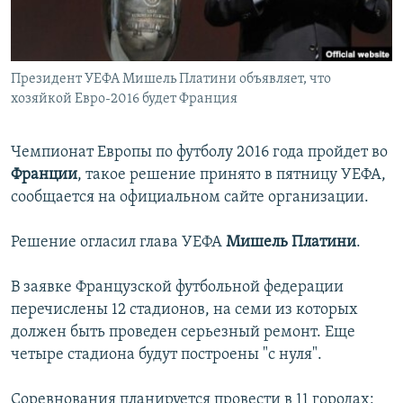
İNFOQRAFIKA
AZƏRBAYCAN ƏDƏBIYYATI KITABXANASI
MISSIYAMIZ
BIZI IZLƏ
KARIKATURA
İSLAM VƏ DEMOKRATIYA
PEŞƏ ETIKASI VƏ JURNALISTIKA STANDARTLARIMIZ
Президент УЕФА Мишель Платини объявляет, что
İZ - MƏDƏNIYYƏT PROQRAMI
MATERIALLARIMIZDAN ISTIFADƏ
хозяйкой Евро-2016 будет Франция
AZADLIQRADIOSU MOBIL TELEFONUNUZDA
RFE/RL-in bütün saytları
BIZIMLƏ ƏLAQƏ
Чемпионат Европы по футболу 2016 года пройдет во
Франции
, такое решение принято в пятницу УЕФА,
XƏBƏR BÜLLETENLƏRIMIZ
сообщается на официальном сайте организации.
Решение огласил глава УЕФА
Мишель Платини
.
В заявке Французской футбольной федерации
перечислены 12 стадионов, на семи из которых
должен быть проведен серьезный ремонт. Еще
четыре стадиона будут построены "с нуля".
Соревнования планируется провести в 11 городах: