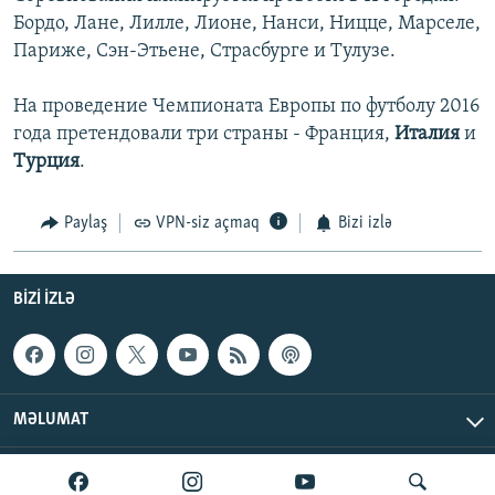
Бордо, Лане, Лилле, Лионе, Нанси, Ницце, Марселе,
Париже, Сэн-Этьене, Страсбурге и Тулузе.
На проведение Чемпионата Европы по футболу 2016
года претендовали три страны - Франция,
Италия
и
Турция
.
Paylaş
VPN-siz açmaq
Bizi izlə
BIZI IZLƏ
MƏLUMAT
AzadlıqRadiosu © 2026 Inc. | Bütün hüquqlar qorunur