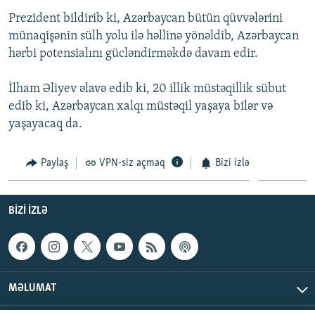
İNFOQRAFIKA
AZƏRBAYCAN ƏDƏBIYYATI KITABXANASI
MISSIYAMIZ
Prezident bildirib ki, Azərbaycan bütün qüvvələrini
BIZI IZLƏ
münaqişənin sülh yolu ilə həllinə yönəldib, Azərbaycan
KARIKATURA
İSLAM VƏ DEMOKRATIYA
PEŞƏ ETIKASI VƏ JURNALISTIKA STANDARTLARIMIZ
hərbi potensialını gücləndirməkdə davam edir.
İZ - MƏDƏNIYYƏT PROQRAMI
MATERIALLARIMIZDAN ISTIFADƏ
İlham Əliyev əlavə edib ki, 20 illik müstəqillik sübut
AZADLIQRADIOSU MOBIL TELEFONUNUZDA
RFE/RL-in bütün saytları
edib ki, Azərbaycan xalqı müstəqil yaşaya bilər və
BIZIMLƏ ƏLAQƏ
yaşayacaq da.
XƏBƏR BÜLLETENLƏRIMIZ
Paylaş
VPN-siz açmaq
Bizi izlə
BIZI IZLƏ
MƏLUMAT