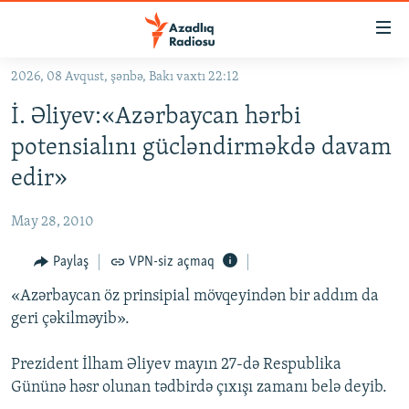
Keçid
linkləri
Əsas
2026, 08 Avqust, şənbə, Bakı vaxtı 22:12
məzmuna
GÜNDƏM
İ. Əliyev:«Azərbaycan hərbi
qayıt
#İZAHLA
Əsas
potensialını gücləndirməkdə davam
KORRUPSIOMETR
naviqasiyaya
edir»
qayıt
#ƏSLINDƏ
Axtarışa
May 28, 2010
FƏRQƏ BAX
keç
QANUNI DOĞRU
Paylaş
VPN-siz açmaq
ARAŞDIRMA
«Azərbaycan öz prinsipial mövqeyindən bir addım da
geri çəkilməyib».
MULTIMEDIA
RADIO ARXIV
VIDEO
Prezident İlham Əliyev mayın 27-də Respublika
Gününə həsr olunan tədbirdə çıxışı zamanı belə deyib.
HAQQIMIZDA
FOTOQALEREYA
OXU ZALI